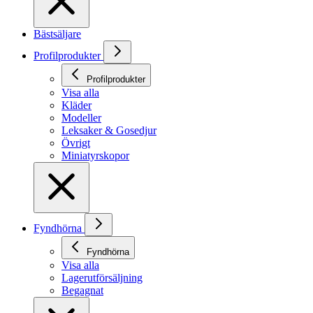
Bästsäljare
Profilprodukter
Profilprodukter
Visa alla
Kläder
Modeller
Leksaker & Gosedjur
Övrigt
Miniatyrskopor
Fyndhörna
Fyndhörna
Visa alla
Lagerutförsäljning
Begagnat