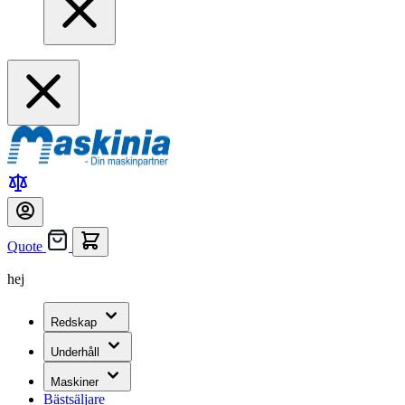
Quote
hej
Redskap
Underhåll
Maskiner
Bästsäljare