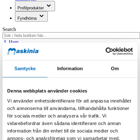
Profilprodukter
Fyndhörna
Search
Hem
Hem
Tidur 12-24V Multicontrol Hd
Samtycke
Information
Om
Produkten finns i följande kategorier:
Webasto
Denna webbplats använder cookies
Tidur 12-24V Multicontrol Hd
Vi använder enhetsidentifierare för att anpassa innehållet
och annonserna till användarna, tillhandahålla funktioner
för sociala medier och analysera vår trafik. Vi
vidarebefordrar även sådana identifierare och annan
information från din enhet till de sociala medier och
annons- och analysföretag som vi samarbetar med.