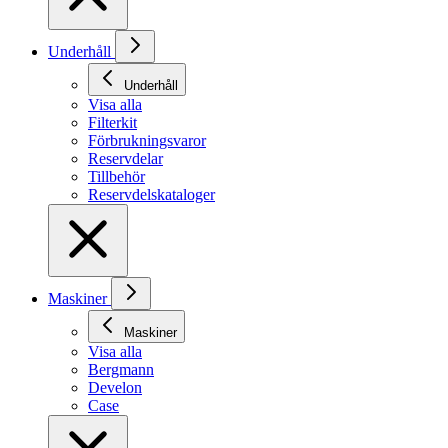
Underhåll
Underhåll
Visa alla
Filterkit
Förbrukningsvaror
Reservdelar
Tillbehör
Reservdelskataloger
Maskiner
Maskiner
Visa alla
Bergmann
Develon
Case