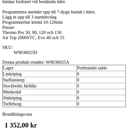
hämtar fordonet vid bestämda tider.
Programmera startider upp till 7-dygn framåt i tiden.
Lägg in upp till 3 startider/dag
Programmerbar körtid 10-120min
Passar:
Thermo Pro 50, 90, 120 och 150
Air Top 2000STC, Evo 40 och 55
SKU:
W9030025D
Denna produkt ersätter: W9030025A
Lager
Preliminärt saldo
Linköping
0
Staffanstorp
0
Stockholm Järfälla
0
Munkedal
0
Jönköping
0
Trelleborg
0
Beställningsvara
1 352,00 kr