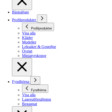
Bästsäljare
Profilprodukter
Profilprodukter
Visa alla
Kläder
Modeller
Leksaker & Gosedjur
Övrigt
Miniatyrskopor
Fyndhörna
Fyndhörna
Visa alla
Lagerutförsäljning
Begagnat