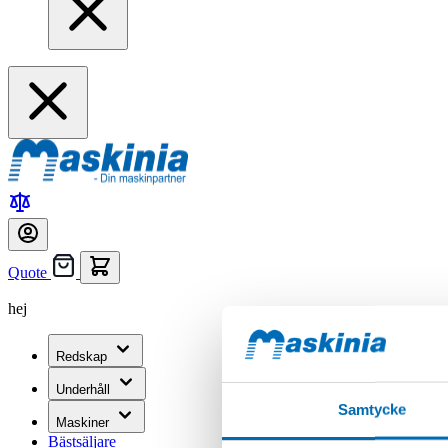
Quote
hej
Redskap
Underhåll
Samtycke
Maskiner
Bästsäljare