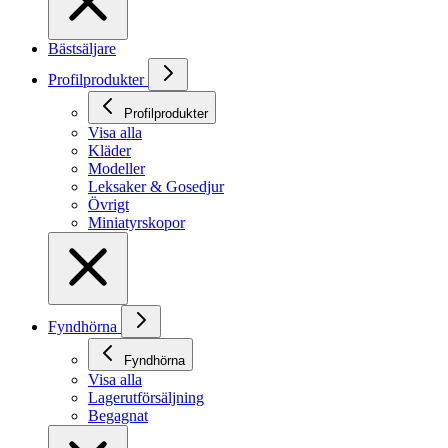
Bästsäljare
Profilprodukter
Profilprodukter
Visa alla
Kläder
Modeller
Leksaker & Gosedjur
Övrigt
Miniatyrskopor
Fyndhörna
Fyndhörna
Visa alla
Lagerutförsäljning
Begagnat