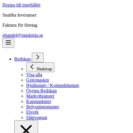
Hoppa till innehållet
Snabba leveranser
Faktura för företag
ehandel@maskinia.se
Redskap
Redskap
Visa alla
Grävmaskin
Hjullastare / Kompaktlastare
Övriga Redskap
Markvibratorer
Kapmaskiner
Belysningsmaster
Elverk
Släpvagnar