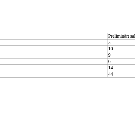
Preliminärt sa
3
10
9
6
14
44