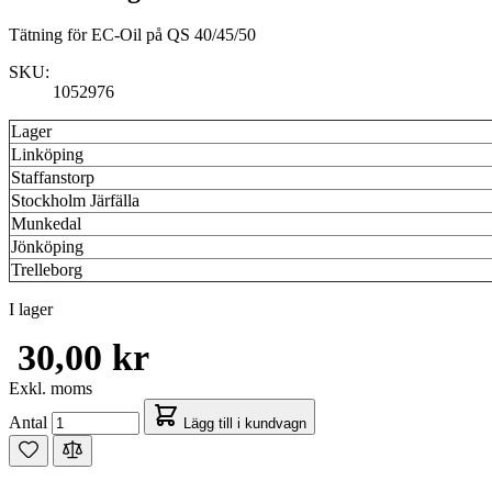
Tätning för EC-Oil på QS 40/45/50
SKU:
1052976
Lager
Linköping
Staffanstorp
Stockholm Järfälla
Munkedal
Jönköping
Trelleborg
I lager
30,00 kr
Exkl. moms
Antal
Lägg till i kundvagn