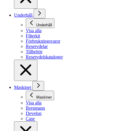
Underhåll
Underhåll
Visa alla
Filterkit
Förbrukningsvaror
Reservdelar
Tillbehör
Reservdelskataloger
Maskiner
Maskiner
Visa alla
Bergmann
Develon
Case