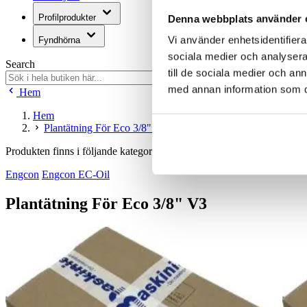
Profilprodukter
Denna webbplats använder 
Vi använder enhetsidentifierar
Fyndhörna
sociala medier och analysera 
Search
till de sociala medier och a
med annan information som du 
Hem
Hem
Plantätning För Eco 3/8" V3
Produkten finns i följande kategorier:
Engcon
Engcon EC-Oil
Plantätning För Eco 3/8" V3