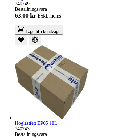
740749
Beställningsvara
63,00 kr
Exkl. moms
.
Lägg till i kundvagn
Höglastfett EP05 18L
740743
Beställningsvara