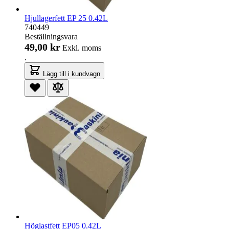
Hjullagerfett EP 25 0.42L
740449
Beställningsvara
49,00 kr
Exkl. moms
.
Lägg till i kundvagn
Höglastfett EP05 0.42L