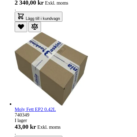
2 340,00 kr
Exkl. moms
.
Lägg till i kundvagn
Moly Fett EP2 0.42L
740349
I lager
43,00 kr
Exkl. moms
.