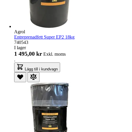
Agrol
Entreprenadfett Super EP2 18kg
740543
I lager
1 495,00 kr
Exkl. moms
.
Lägg till i kundvagn