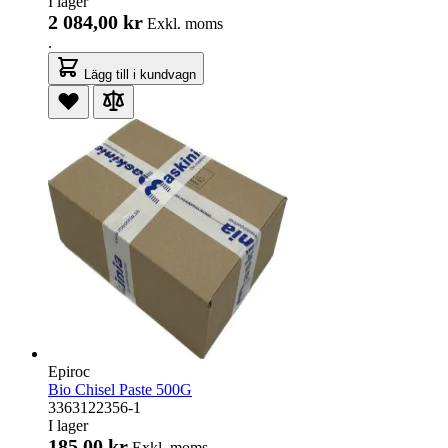
I lager
2 084,00 kr
Exkl. moms
.
Lägg till i kundvagn
Epiroc
Bio Chisel Paste 500G
3363122356-1
I lager
185,00 kr
Exkl. moms