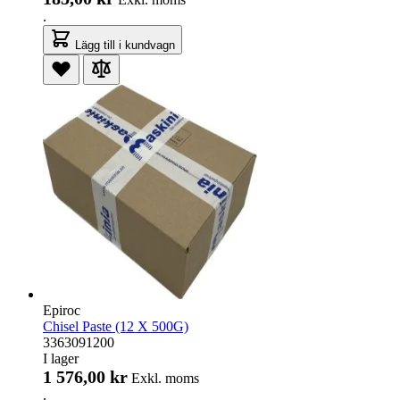
.
Lägg till i kundvagn
Epiroc
Chisel Paste (12 X 500G)
3363091200
I lager
1 576,00 kr
Exkl. moms
.