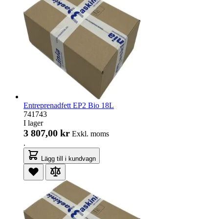
Entreprenadfett EP2 Bio 18L
741743
I lager
3 807,00 kr
Exkl. moms
.
Lägg till i kundvagn