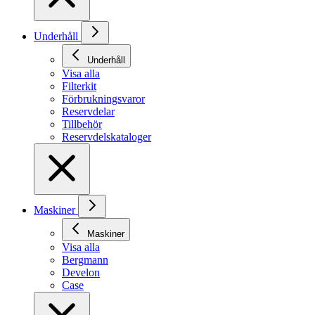
Underhåll
Underhåll
Visa alla
Filterkit
Förbrukningsvaror
Reservdelar
Tillbehör
Reservdelskataloger
Maskiner
Maskiner
Visa alla
Bergmann
Develon
Case