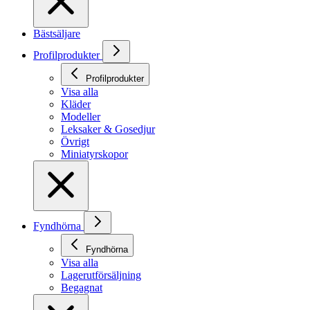
Bästsäljare
Profilprodukter
Profilprodukter
Visa alla
Kläder
Modeller
Leksaker & Gosedjur
Övrigt
Miniatyrskopor
Fyndhörna
Fyndhörna
Visa alla
Lagerutförsäljning
Begagnat