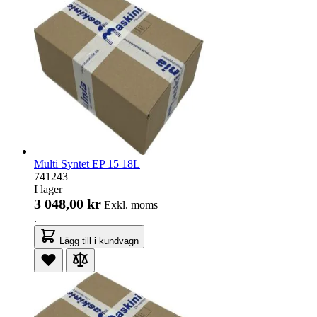
Multi Syntet EP 15 18L
741243
I lager
3 048,00 kr
Exkl. moms
.
Lägg till i kundvagn