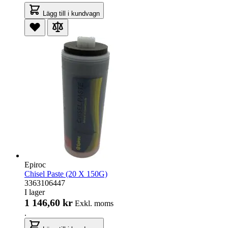
Lägg till i kundvagn
Epiroc
Chisel Paste (20 X 150G)
3363106447
I lager
1 146,60 kr
Exkl. moms
.