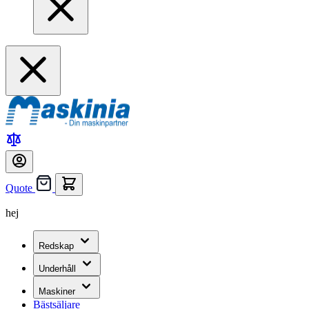
Quote
hej
Redskap
Underhåll
Maskiner
Bästsäljare