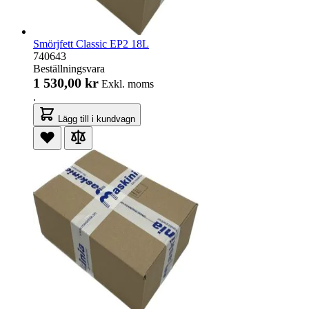
Smörjfett Classic EP2 18L
740643
Beställningsvara
1 530,00 kr
Exkl. moms
.
Lägg till i kundvagn