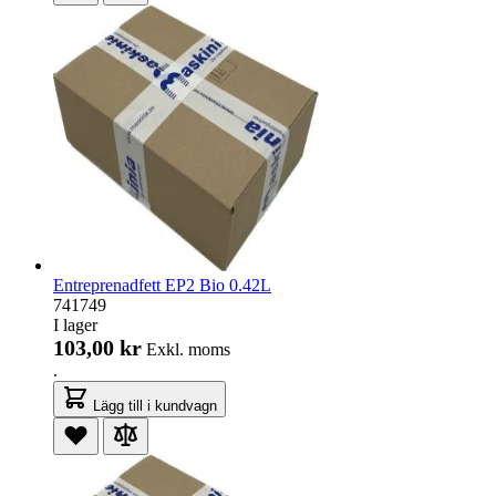
Entreprenadfett EP2 Bio 0.42L
741749
I lager
103,00 kr
Exkl. moms
.
Lägg till i kundvagn