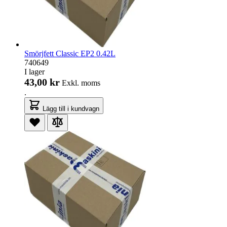
Smörjfett Classic EP2 0.42L
740649
I lager
43,00 kr
Exkl. moms
.
Lägg till i kundvagn