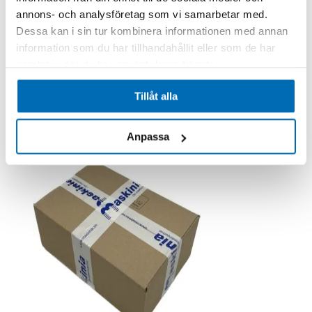
annons- och analysföretag som vi samarbetar med.
Dessa kan i sin tur kombinera informationen med annan
Kamasa
information som du har tillhandahållit eller som de har
Fettspruta HD400
samlat in när du har använt deras tjänster.
K1795
I lager
380,00 kr
Exkl. moms
Tillåt alla
.
Lägg till i kundvagn
Anpassa