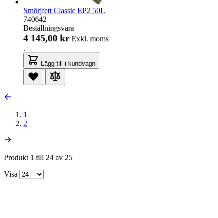
Smörjfett Classic EP2 50L
740642
Beställningsvara
4 145,00 kr
Exkl. moms
.
Lägg till i kundvagn
1
2
Produkt 1 till 24 av 25
Visa