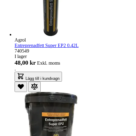
Agrol
Entreprenadfett Super EP2 0.42L
740549
I lager
48,00 kr
Exkl. moms
.
Lägg till i kundvagn