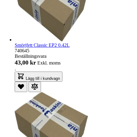
Smörjfett Classic EP2 0.42L
740645
Beställningsvara
43,00 kr
Exkl. moms
.
Lägg till i kundvagn