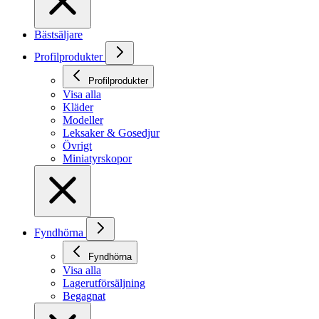
Bästsäljare
Profilprodukter
Profilprodukter
Visa alla
Kläder
Modeller
Leksaker & Gosedjur
Övrigt
Miniatyrskopor
Fyndhörna
Fyndhörna
Visa alla
Lagerutförsäljning
Begagnat