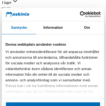
I lager
Samtycke
Information
Om
Denna webbplats använder cookies
Vi använder enhetsidentifierare för att anpassa innehållet
och annonserna till användarna, tillhandahålla funktioner
för sociala medier och analysera vår trafik. Vi
vidarebefordrar även sådana identifierare och annan
information från din enhet till de sociala medier och
annons- och analysföretag som vi samarbetar med.
SE Equipment
Sopborste gaffeltunnel 125x50 1500mm
Dessa kan i sin tur kombinera informationen med annan
500070.3
information som du har tillhandahållit eller som de har
Beställningsvara
samlat in när du har använt deras tjänster.
13 066,00 kr
Exkl. moms
.