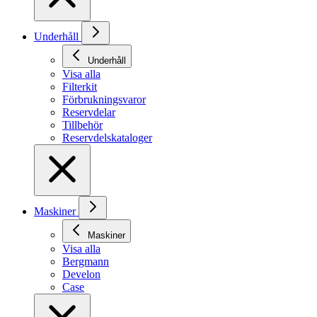
Underhåll
Underhåll
Visa alla
Filterkit
Förbrukningsvaror
Reservdelar
Tillbehör
Reservdelskataloger
Maskiner
Maskiner
Visa alla
Bergmann
Develon
Case