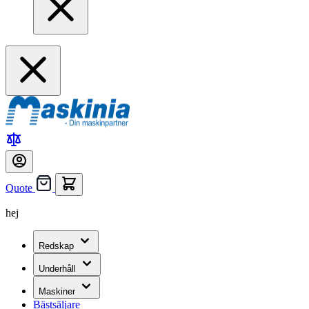
Quote
hej
Redskap
Underhåll
Maskiner
Bästsäljare