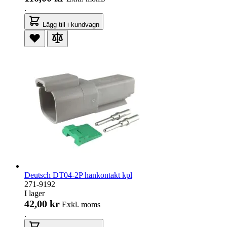
.
Lägg till i kundvagn
Deutsch DT04-2P hankontakt kpl
271-9192
I lager
42,00 kr
Exkl. moms
.