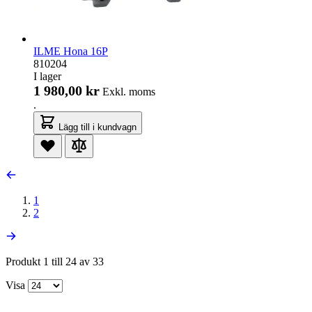
ILME Hona 16P
810204
I lager
1 980,00 kr
Exkl. moms
.
Lägg till i kundvagn
1
2
Produkt 1 till 24 av 33
Visa