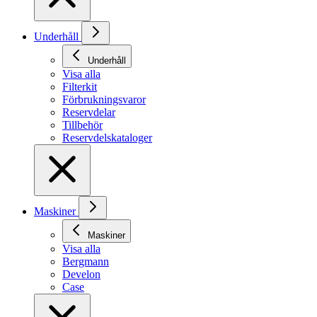
Underhåll
Underhåll
Visa alla
Filterkit
Förbrukningsvaror
Reservdelar
Tillbehör
Reservdelskataloger
Maskiner
Maskiner
Visa alla
Bergmann
Develon
Case