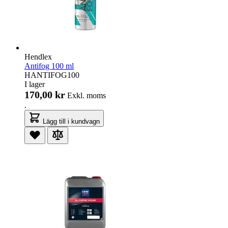
Hendlex
Antifog 100 ml
HANTIFOG100
I lager
170,00 kr
Exkl. moms
.
Lägg till i kundvagn