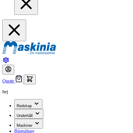
Quote
hej
Redskap
Underhåll
Maskiner
Bästsäljare