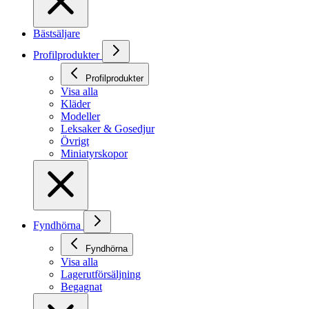
Bästsäljare
Profilprodukter
Profilprodukter
Visa alla
Kläder
Modeller
Leksaker & Gosedjur
Övrigt
Miniatyrskopor
Fyndhörna
Fyndhörna
Visa alla
Lagerutförsäljning
Begagnat