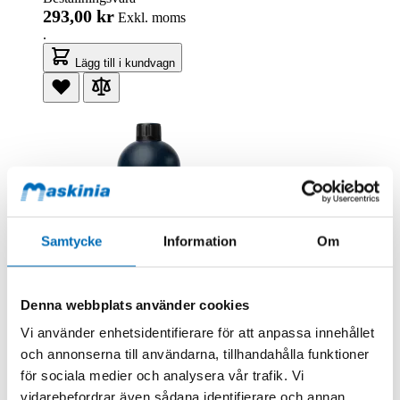
293,00 kr
Exkl. moms
.
Lägg till i kundvagn
Samtycke
Information
Om
Denna webbplats använder cookies
Cartec
Vi använder enhetsidentifierare för att anpassa innehållet
Cartec Multi Degreaser TR-40 1ltr
och annonserna till användarna, tillhandahålla funktioner
1901-1
för sociala medier och analysera vår trafik. Vi
Beställningsvara
171,00 kr
Exkl. moms
vidarebefordrar även sådana identifierare och annan