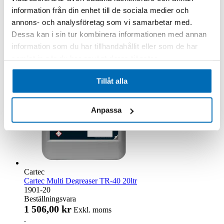
.
information från din enhet till de sociala medier och
annons- och analysföretag som vi samarbetar med.
Lägg till i kundvagn
Dessa kan i sin tur kombinera informationen med annan
information som du har tillhandahållit eller som de har
samlat in när du har använt deras tjänster.
Tillåt alla
Anpassa
Cartec
Cartec Multi Degreaser TR-40 20ltr
1901-20
Beställningsvara
1 506,00 kr
Exkl. moms
.