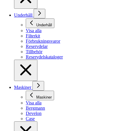
Underhåll
Underhåll
Visa alla
Filterkit
Förbrukningsvaror
Reservdelar
Tillbehör
Reservdelskataloger
Maskiner
Maskiner
Visa alla
Bergmann
Develon
Case