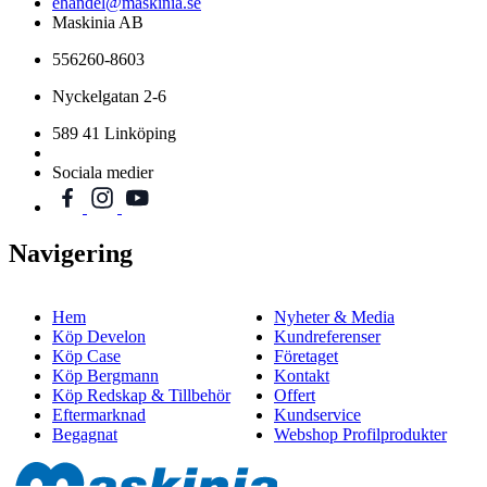
ehandel@maskinia.se
Maskinia AB
556260-8603
Nyckelgatan 2-6
589 41 Linköping
Sociala medier
Navigering
Hem
Nyheter & Media
Köp Develon
Kundreferenser
Köp Case
Företaget
Köp Bergmann
Kontakt
Köp Redskap & Tillbehör
Offert
Eftermarknad
Kundservice
Begagnat
Webshop Profilprodukter