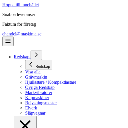
Hoppa till innehållet
Snabba leveranser
Faktura för företag
ehandel@maskinia.se
Redskap
Redskap
Visa alla
Grävmaskin
Hjullastare / Kompaktlastare
Övriga Redskap
Markvibratorer
Kapmaskiner
Belysningsmaster
Elverk
Släpvagnar