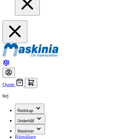
Quote
hej
Redskap
Underhåll
Maskiner
Bästsäljare