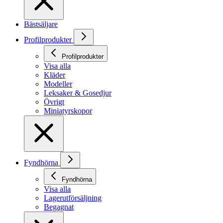
Bästsäljare
Profilprodukter
Profilprodukter
Visa alla
Kläder
Modeller
Leksaker & Gosedjur
Övrigt
Miniatyrskopor
Fyndhörna
Fyndhörna
Visa alla
Lagerutförsäljning
Begagnat