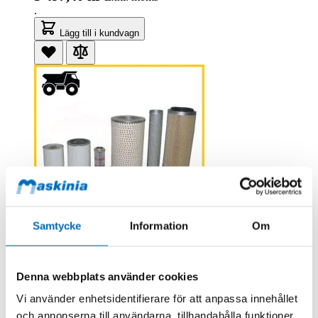
.
Lägg till i kundvagn
Samtycke
Information
Om
Bergmann
Bergmann 3012 1000H Filterkit
SER1000.3012_qsb
Denna webbplats använder cookies
I lager
13 199,60 kr
Exkl. moms
Vi använder enhetsidentifierare för att anpassa innehållet
.
och annonserna till användarna, tillhandahålla funktioner