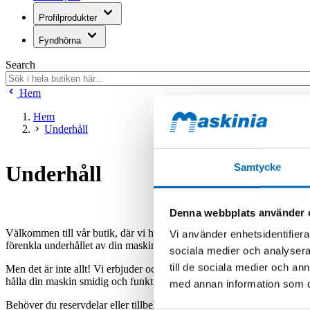
Profilprodukter
Fyndhörna
Search
Hem
Hem
Underhåll
Samtycke
Underhåll
Denna webbplats använder 
Välkommen till vår butik, där vi har allt du behöver för att hålla din m
Vi använder enhetsidentifierar
förenkla underhållet av din maskin. Från oljor och fett till färg och fo
sociala medier och analysera 
till de sociala medier och a
Men det är inte allt! Vi erbjuder också ett omfattande sortiment av för
hålla din maskin smidig och funktionell, färg för att fräscha upp dess 
med annan information som du 
Behöver du reservdelar eller tillbehör? Oroa dig inte! Vi har de vanlig