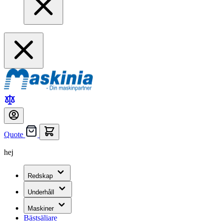
Quote
hej
Redskap
Underhåll
Maskiner
Bästsäljare