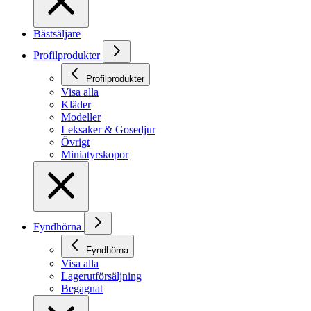
Bästsäljare
Profilprodukter
Profilprodukter
Visa alla
Kläder
Modeller
Leksaker & Gosedjur
Övrigt
Miniatyrskopor
Fyndhörna
Fyndhörna
Visa alla
Lagerutförsäljning
Begagnat