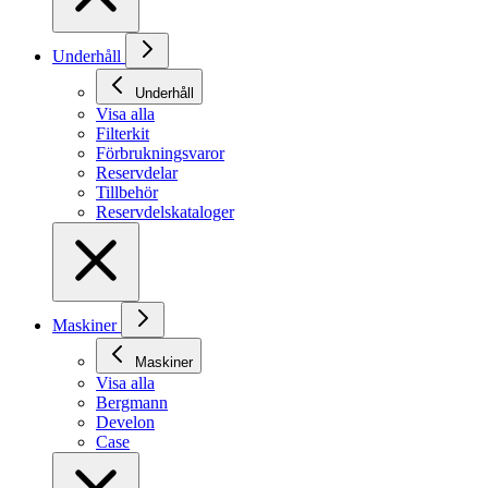
Underhåll
Underhåll
Visa alla
Filterkit
Förbrukningsvaror
Reservdelar
Tillbehör
Reservdelskataloger
Maskiner
Maskiner
Visa alla
Bergmann
Develon
Case