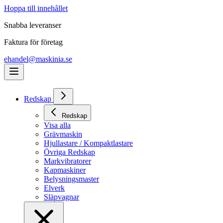
Hoppa till innehållet
Snabba leveranser
Faktura för företag
ehandel@maskinia.se
Redskap
Redskap
Visa alla
Grävmaskin
Hjullastare / Kompaktlastare
Övriga Redskap
Markvibratorer
Kapmaskiner
Belysningsmaster
Elverk
Släpvagnar