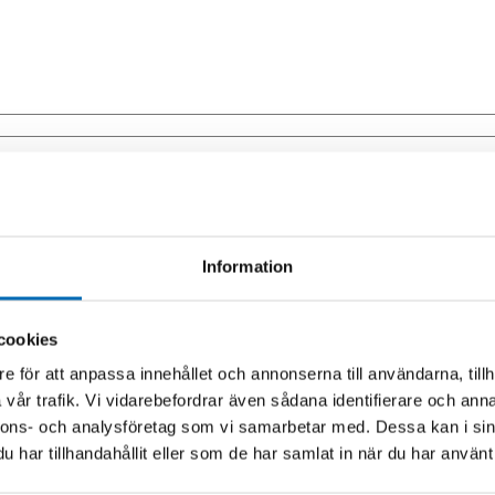
Information
cookies
askin i toppskick och din arbetsplats i full gång! Hos oss hittar du ett br
e för att anpassa innehållet och annonserna till användarna, tillh
rdonsvård, vi har allt för att hålla din maskin i drift och skydda dess pre
vår trafik. Vi vidarebefordrar även sådana identifierare och anna
nnons- och analysföretag som vi samarbetar med. Dessa kan i sin
brukningsmaterial som säkerställer att du alltid har de nödvändiga resurs
utseende eller fordonsvård för att bibehålla dess skönhet och värde, kan 
har tillhandahållit eller som de har samlat in när du har använt 
aste reservdelarna tillgängliga för att snabbt få din maskin igång igen v