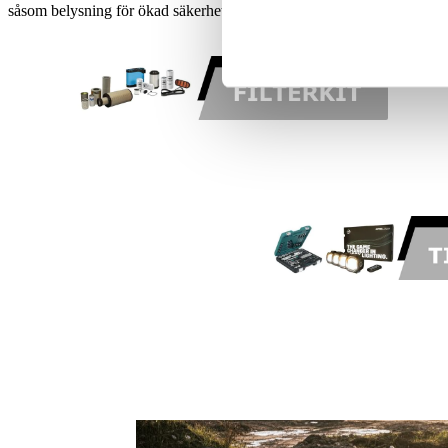
såsom belysning för ökad säkerhet och synlighet, drag för att öka mas