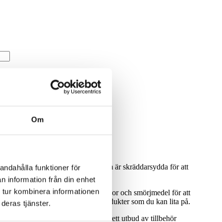
Om
ett urval av färdiga servicesatser som är skräddarsydda för att
andahålla funktioner för
standa under lång tid framöver.
n information från din enhet
 tur kombinera informationen
erna till hands. Oavsett om det är oljor och smörjmedel för att
du lita på oss för högkvalitativa produkter som du kan lita på.
deras tjänster.
id behov. Dessutom erbjuder vi ett brett utbud av tillbehör