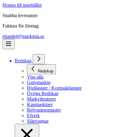
Hoppa till innehållet
Snabba leveranser
Faktura för företag
ehandel@maskinia.se
Redskap
Redskap
Visa alla
Grävmaskin
Hjullastare / Kompaktlastare
Övriga Redskap
Markvibratorer
Kapmaskiner
Belysningsmaster
Elverk
Släpvagnar