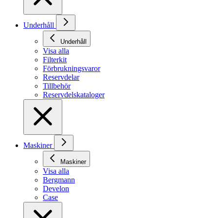
Underhåll
Underhåll
Visa alla
Filterkit
Förbrukningsvaror
Reservdelar
Tillbehör
Reservdelskataloger
Maskiner
Maskiner
Visa alla
Bergmann
Develon
Case