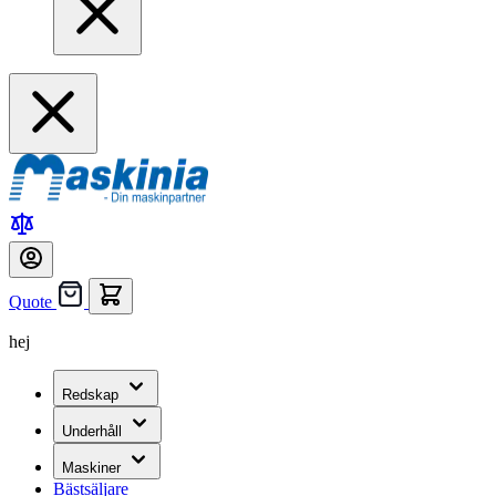
Quote
hej
Redskap
Underhåll
Maskiner
Bästsäljare