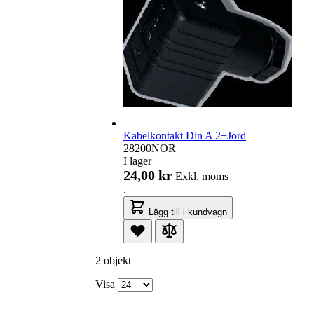
Kabelkontakt Din A 2+Jord
28200NOR
I lager
24,00 kr
Exkl. moms
.
Lägg till i kundvagn
2 objekt
Visa