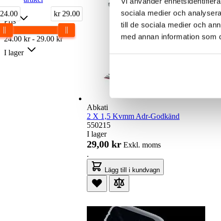
Vi använder enhetsidentifierar
sociala medier och analysera 
 24.00
kr 29.00
Pris
till de sociala medier och a
med annan information som du 
24.00
kr
-
29.00
kr
I lager
Abkati
2 X 1,5 Kvmm Adr-Godkänd
550215
I lager
29,00 kr
Exkl. moms
.
Lägg till i kundvagn