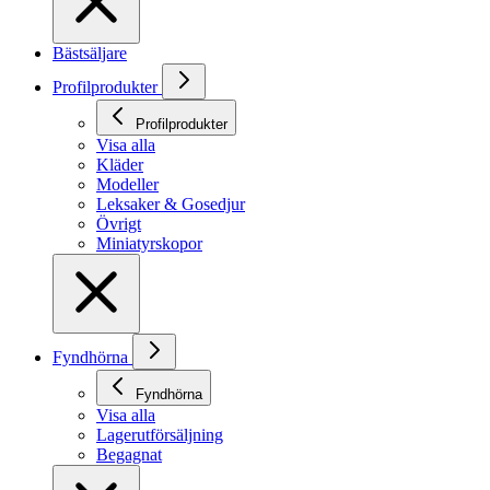
Bästsäljare
Profilprodukter
Profilprodukter
Visa alla
Kläder
Modeller
Leksaker & Gosedjur
Övrigt
Miniatyrskopor
Fyndhörna
Fyndhörna
Visa alla
Lagerutförsäljning
Begagnat