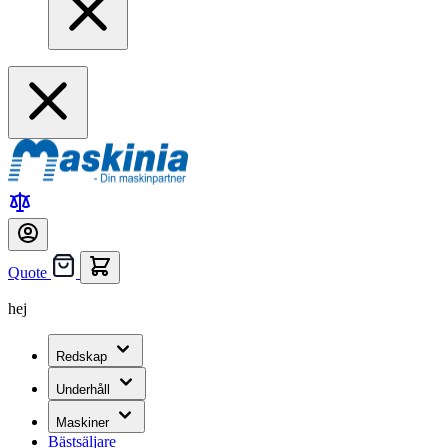
Quote
hej
Redskap
Underhåll
Maskiner
Bästsäljare