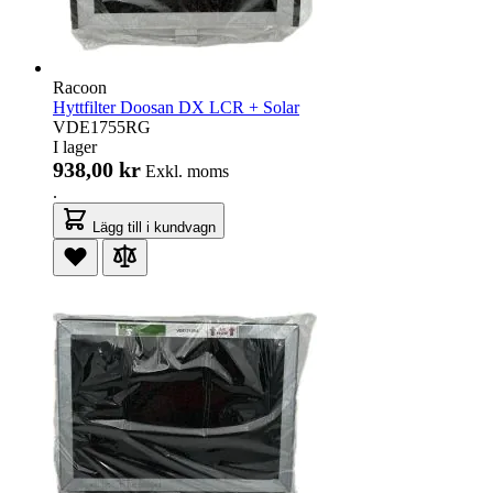
Racoon
Hyttfilter Doosan DX LCR + Solar
VDE1755RG
I lager
938,00 kr
Exkl. moms
.
Lägg till i kundvagn