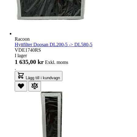
Racoon
Hyttfilter Doosan DL200-5 -> DL580-5
VDE1740RS
I lager
1 635,00 kr
Exkl. moms
.
Lägg till i kundvagn