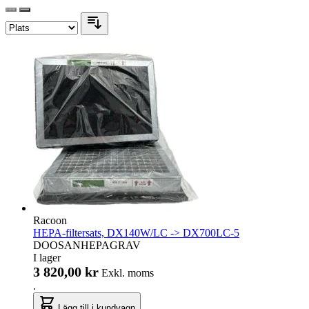
Racoon
HEPA-filtersats, DX140W/LC -> DX700LC-5
DOOSANHEPAGRAV
I lager
3 820,00 kr
Exkl. moms
.
Lägg till i kundvagn