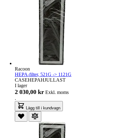
Racoon
HEPA-filter, 521G -> 1121G
CASEHEPAHJULLAST
I lager
2 030,00 kr
Exkl. moms
.
Lägg till i kundvagn