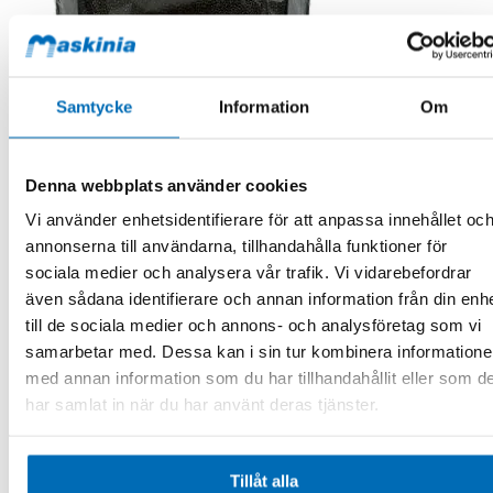
Samtycke
Information
Om
Denna webbplats använder cookies
Racoon
Hyttfilter Case CX85D -> CX750D
Vi använder enhetsidentifierare för att anpassa innehållet oc
VDE1655RG
annonserna till användarna, tillhandahålla funktioner för
I lager
sociala medier och analysera vår trafik. Vi vidarebefordrar
377,00 kr
Exkl. moms
.
även sådana identifierare och annan information från din enh
till de sociala medier och annons- och analysföretag som vi
Lägg till i kundvagn
samarbetar med. Dessa kan i sin tur kombinera information
med annan information som du har tillhandahållit eller som d
har samlat in när du har använt deras tjänster.
Tillåt alla