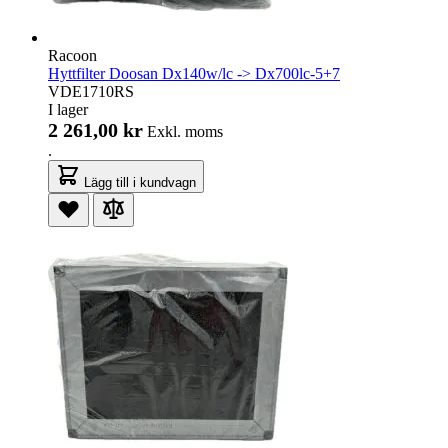
Racoon
Hyttfilter Doosan Dx140w/lc -> Dx700lc-5+7
VDE1710RS
I lager
2 261,00 kr
Exkl. moms
.
Lägg till i kundvagn