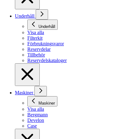
Underhåll
Underhåll
Visa alla
Filterkit
Förbrukningsvaror
Reservdelar
Tillbehör
Reservdelskataloger
Maskiner
Maskiner
Visa alla
Bergmann
Develon
Case