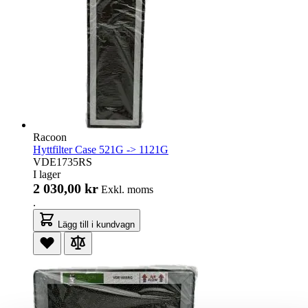
Racoon
Hyttfilter Case 521G -> 1121G
VDE1735RS
I lager
2 030,00 kr
Exkl. moms
.
Lägg till i kundvagn