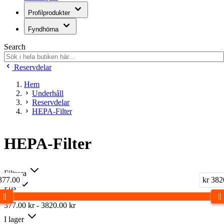
Profilprodukter
Fyndhörna
Search
Reservdelar
Hem
Underhåll
Reservdelar
HEPA-Filter
HEPA-Filter
Filtrera
377.00
kr 382
Pris
377.00
kr
-
3820.00
kr
I lager