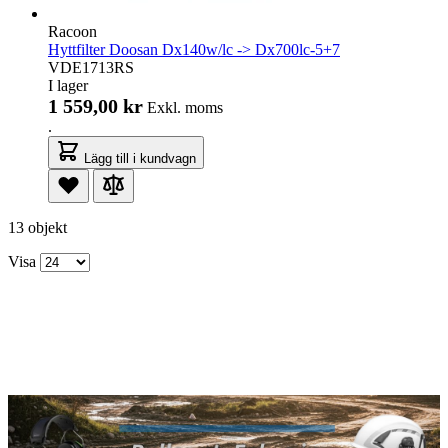
Racoon
Hyttfilter Doosan Dx140w/lc -> Dx700lc-5+7
VDE1713RS
I lager
1 559,00 kr
Exkl. moms
.
Lägg till i kundvagn
13 objekt
Visa