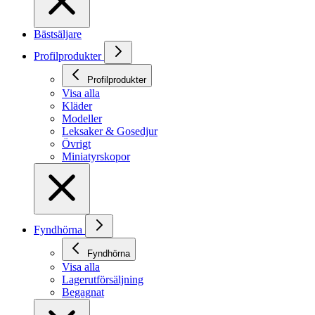
Bästsäljare
Profilprodukter
Profilprodukter
Visa alla
Kläder
Modeller
Leksaker & Gosedjur
Övrigt
Miniatyrskopor
Fyndhörna
Fyndhörna
Visa alla
Lagerutförsäljning
Begagnat