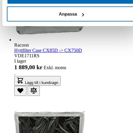
Anpassa
Racoon
Hyttfilter Case CX85D -> CX750D
VDE1711RS
I lager
1 889,00 kr
Exkl. moms
.
Lägg till i kundvagn