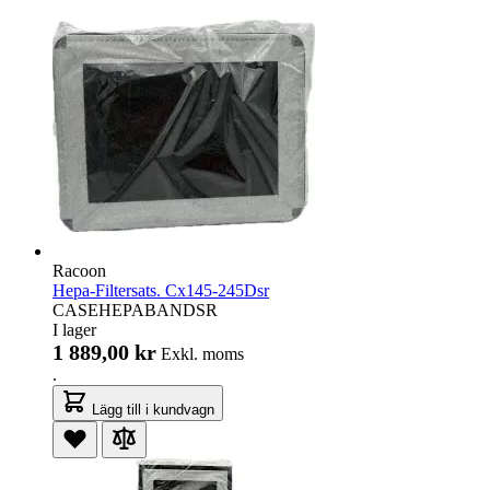
Racoon
Hepa-Filtersats. Cx145-245Dsr
CASEHEPABANDSR
I lager
1 889,00 kr
Exkl. moms
.
Lägg till i kundvagn