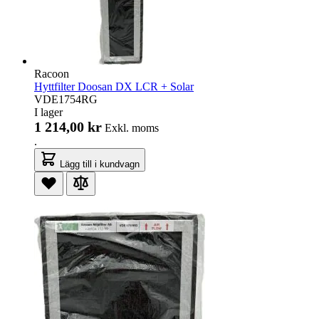
Racoon
Hyttfilter Doosan DX LCR + Solar
VDE1754RG
I lager
1 214,00 kr
Exkl. moms
.
Lägg till i kundvagn