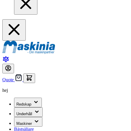
Quote
hej
Redskap
Underhåll
Maskiner
Bästsäljare