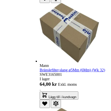
Mann
Bränslefilter,slang ø5Mm (6Mm) (Wk 32)
SWE3165001
I lager
64,00 kr
Exkl. moms
.
Lägg till i kundvagn