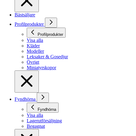
Bästsäljare
Profilprodukter
Profilprodukter
Visa alla
Kläder
Modeller
Leksaker & Gosedjur
Övrigt
Miniatyrskopor
Fyndhörna
Fyndhörna
Visa alla
Lagerutförsäljning
Begagnat