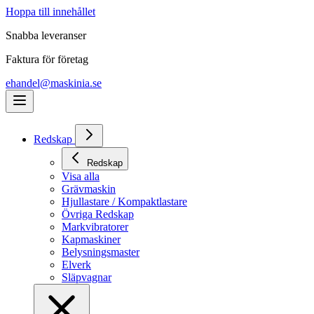
Hoppa till innehållet
Snabba leveranser
Faktura för företag
ehandel@maskinia.se
Redskap
Redskap
Visa alla
Grävmaskin
Hjullastare / Kompaktlastare
Övriga Redskap
Markvibratorer
Kapmaskiner
Belysningsmaster
Elverk
Släpvagnar