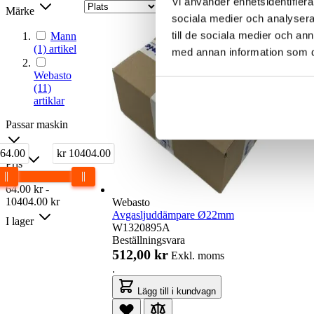
Vi använder enhetsidentifierar
Märke
sociala medier och analysera 
till de sociala medier och a
Mann
(1)
artikel
med annan information som du 
Webasto
(11)
artiklar
Passar maskin
 64.00
kr 10404.00
Pris
64.00
kr
-
10404.00
kr
Webasto
Avgasljuddämpare Ø22mm
I lager
W1320895A
Beställningsvara
512,00 kr
Exkl. moms
.
Lägg till i kundvagn