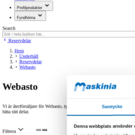
Profilprodukter
Fyndhörna
Search
Reservdelar
Hem
Underhåll
Reservdelar
Webasto
Webasto
Vi är återförsäljare för Webasto, tyvärr har vi inte dessa artiklar upp
Samtycke
hitta rätt delar.
Denna webbplats använder 
Filtrera