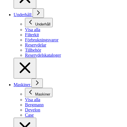
Underhåll
Underhåll
Visa alla
Filterkit
Förbrukningsvaror
Reservdelar
Tillbehör
Reservdelskataloger
Maskiner
Maskiner
Visa alla
Bergmann
Develon
Case