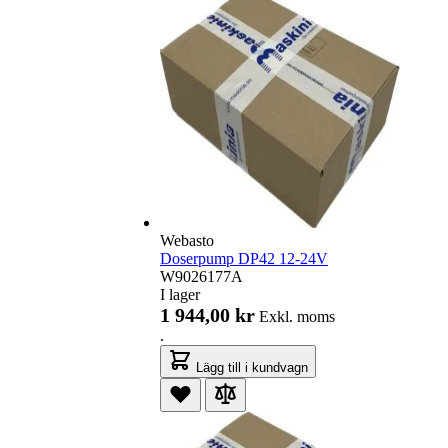
Webasto
Doserpump DP42 12-24V
W9026177A
I lager
1 944,00 kr
Exkl. moms
.
Lägg till i kundvagn