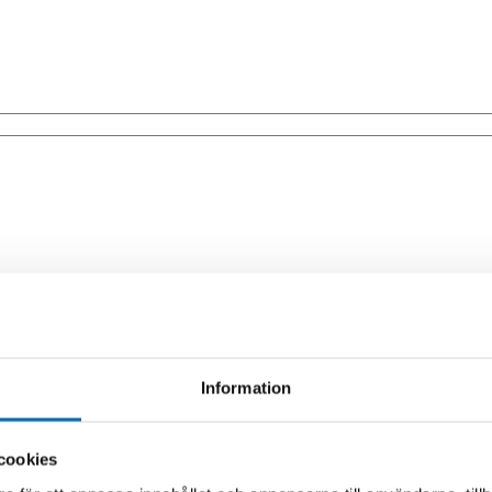
lagda i vår e-handel med kontakta oss på
reservdelar@maskinia.se
för pris
Information
cookies