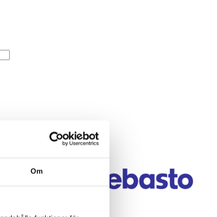
 eller hjälp att
Om