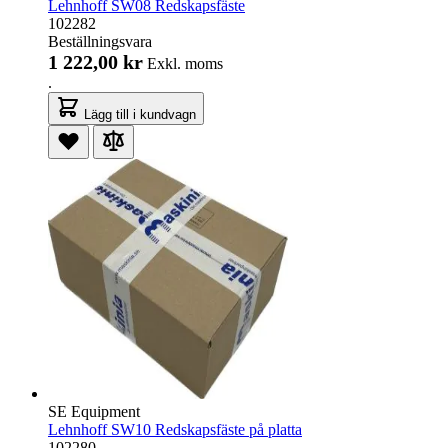
Lehnhoff SW08 Redskapsfäste
102282
Beställningsvara
1 222,00 kr
Exkl. moms
.
Lägg till i kundvagn
SE Equipment
Lehnhoff SW10 Redskapsfäste på platta
102280