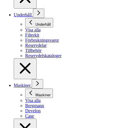
Underhåll
Underhåll
Visa alla
Filterkit
Förbrukningsvaror
Reservdelar
Tillbehör
Reservdelskataloger
Maskiner
Maskiner
Visa alla
Bergmann
Develon
Case