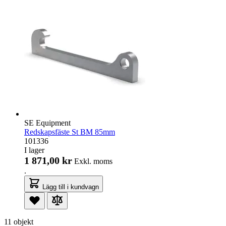
SE Equipment
Redskapsfäste St BM 85mm
101336
I lager
1 871,00 kr
Exkl. moms
.
Lägg till i kundvagn
11 objekt