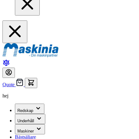
Quote
hej
Redskap
Underhåll
Maskiner
Bästsäljare