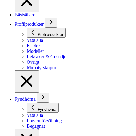
Bästsäljare
Profilprodukter
Profilprodukter
Visa alla
Kläder
Modeller
Leksaker & Gosedjur
Övrigt
Miniatyrskopor
Fyndhörna
Fyndhörna
Visa alla
Lagerutförsäljning
Begagnat