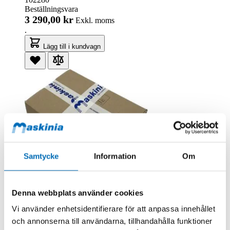
Beställningsvara
3 290,00 kr
Exkl. moms
.
Lägg till i kundvagn
Samtycke
Information
Om
Denna webbplats använder cookies
SE Equipment
Lehnhoff SY03 Redskapsfäste utan krok
Vi använder enhetsidentifierare för att anpassa innehållet
102884
och annonserna till användarna, tillhandahålla funktioner
Beställningsvara