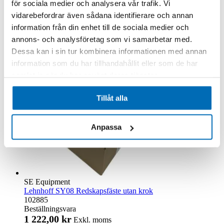
för sociala medier och analysera vår trafik. Vi
1 034,00 kr
Exkl. moms
vidarebefordrar även sådana identifierare och annan
.
information från din enhet till de sociala medier och
Lägg till i kundvagn
annons- och analysföretag som vi samarbetar med.
Dessa kan i sin tur kombinera informationen med annan
information som du har tillhandahållit eller som de har
samlat in när du har använt deras tjänster.
Tillåt alla
Anpassa
SE Equipment
Lehnhoff SY08 Redskapsfäste utan krok
102885
Beställningsvara
1 222,00 kr
Exkl. moms