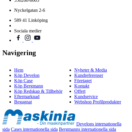
556260-8603
Nyckelgatan 2-6
589 41 Linköping
Sociala medier
Navigering
Hem
Nyheter & Media
Köp Develon
Kundreferenser
Köp Case
Företaget
Köp Bergmann
Kontakt
Köp Redskap & Tillbehör
Offert
Eftermarknad
Kundservice
Begagnat
Webshop Profilprodukter
Develons internationella
sida
Cases internationella sida
Bergmanns internationella sida