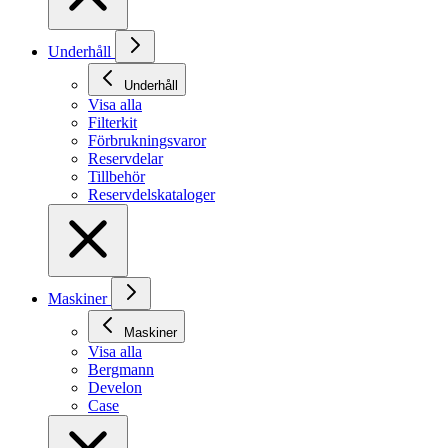
Underhåll
Underhåll
Visa alla
Filterkit
Förbrukningsvaror
Reservdelar
Tillbehör
Reservdelskataloger
Maskiner
Maskiner
Visa alla
Bergmann
Develon
Case