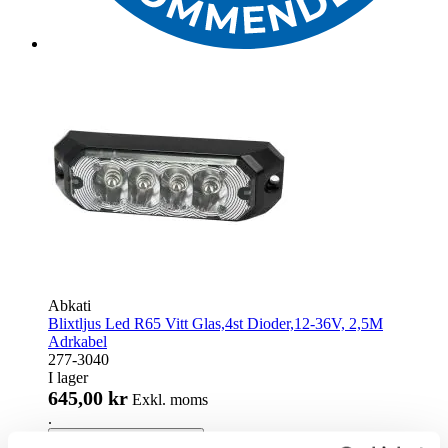
Abkati
Blixtljus Led R65 Vitt Glas,4st Dioder,12-36V, 2,5M
Adrkabel
277-3040
I lager
645,00 kr
Exkl. moms
.