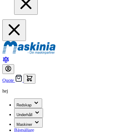
Quote
hej
Redskap
Underhåll
Maskiner
Bästsäljare