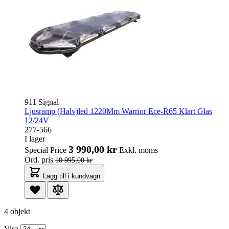
911 Signal
Ljusramp (Halv)led 1220Mm Warrior Ece-R65 Klart Glas
12/24V
277-566
I lager
3 990,00 kr
Special Price
Exkl. moms
Ord. pris
10 995,00 kr
Lägg till i kundvagn
4 objekt
Visa