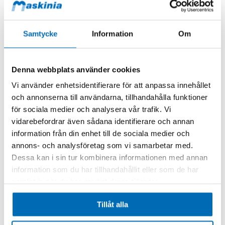
Lägg till i kundvagn
Samtycke
Information
Om
Denna webbplats använder cookies
Vi använder enhetsidentifierare för att anpassa innehållet
och annonserna till användarna, tillhandahålla funktioner
för sociala medier och analysera vår trafik. Vi
vidarebefordrar även sådana identifierare och annan
information från din enhet till de sociala medier och
annons- och analysföretag som vi samarbetar med.
Flextra
Dessa kan i sin tur kombinera informationen med annan
Blixtljus Runt Mini
587052
information som du har tillhandahållit eller som de har
I lager
samlat in när du har använt deras tjänster.
810,00 kr
Exkl. moms
.
Tillåt alla
Lägg till i kundvagn