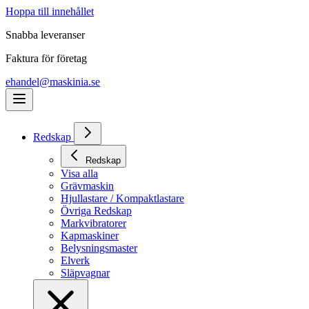
Hoppa till innehållet
Snabba leveranser
Faktura för företag
ehandel@maskinia.se
Redskap
Redskap
Visa alla
Grävmaskin
Hjullastare / Kompaktlastare
Övriga Redskap
Markvibratorer
Kapmaskiner
Belysningsmaster
Elverk
Släpvagnar