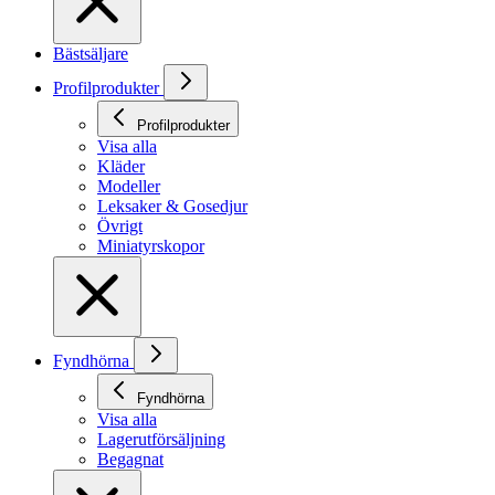
Bästsäljare
Profilprodukter
Profilprodukter
Visa alla
Kläder
Modeller
Leksaker & Gosedjur
Övrigt
Miniatyrskopor
Fyndhörna
Fyndhörna
Visa alla
Lagerutförsäljning
Begagnat