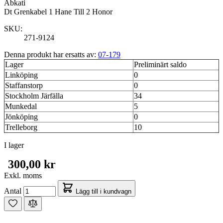
Abkati
Dt Grenkabel 1 Hane Till 2 Honor
SKU:
271-9124
Denna produkt har ersatts av:
07-179
Lager
Preliminärt saldo
Linköping
0
Staffanstorp
0
Stockholm Järfälla
34
Munkedal
5
Jönköping
0
Trelleborg
10
I lager
300,00 kr
Exkl. moms
Antal
Lägg till i kundvagn