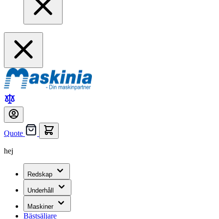
Quote
hej
Redskap
Underhåll
Maskiner
Bästsäljare