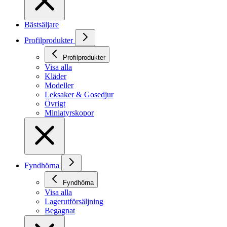
Bästsäljare
Profilprodukter
Profilprodukter
Visa alla
Kläder
Modeller
Leksaker & Gosedjur
Övrigt
Miniatyrskopor
Fyndhörna
Fyndhörna
Visa alla
Lagerutförsäljning
Begagnat