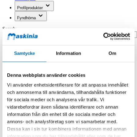
Profilprodukter
Fyndhörna
Search
Hem
Hem
Samtycke
Information
Om
Dt Grenkabel 1 Hane Till 2 Honor
Produkten finns i följande kategorier:
Denna webbplats använder cookies
Tillbehör
DT/Deutsch
Vi använder enhetsidentifierare för att anpassa innehållet
Dt Grenkabel 1 Hane Till 2 Honor
och annonserna till användarna, tillhandahålla funktioner
för sociala medier och analysera vår trafik. Vi
vidarebefordrar även sådana identifierare och annan
information från din enhet till de sociala medier och
annons- och analysföretag som vi samarbetar med.
Dessa kan i sin tur kombinera informationen med annan
information som du har tillhandahållit eller som de har