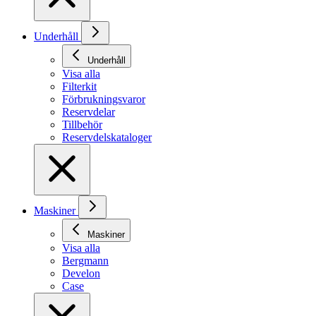
Underhåll
Underhåll
Visa alla
Filterkit
Förbrukningsvaror
Reservdelar
Tillbehör
Reservdelskataloger
Maskiner
Maskiner
Visa alla
Bergmann
Develon
Case