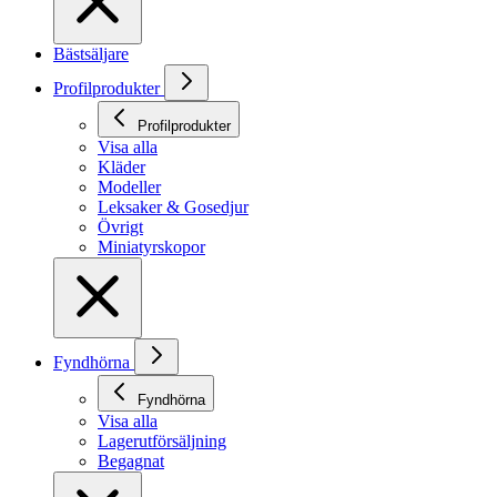
Bästsäljare
Profilprodukter
Profilprodukter
Visa alla
Kläder
Modeller
Leksaker & Gosedjur
Övrigt
Miniatyrskopor
Fyndhörna
Fyndhörna
Visa alla
Lagerutförsäljning
Begagnat