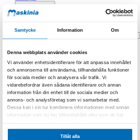
Profilprodukter
Fyndhörna
Search
Samtycke
Information
Om
Hem
Denna webbplats använder cookies
Hem
Hose Assy,hydraulic
Vi använder enhetsidentifierare för att anpassa innehållet
Produkten finns i följande kategorier:
och annonserna till användarna, tillhandahålla funktioner
för sociala medier och analysera vår trafik. Vi
Doosan/Develon
vidarebefordrar även sådana identifierare och annan
Hose Assy,hydraulic
information från din enhet till de sociala medier och
annons- och analysföretag som vi samarbetar med.
Dessa kan i sin tur kombinera informationen med annan
information som du har tillhandahållit eller som de har
samlat in när du har använt deras tjänster.
Tillåt alla