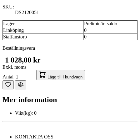
SKU:
DS2120051
Lager
Preliminärt saldo
Linköping
0
Staffanstorp
0
Beställningsvara
1 028,00 kr
Exkl. moms
Antal
Lägg till i kundvagn
Mer information
Vikt(kg):
0
KONTAKTA OSS