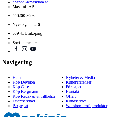
ehandel@maskinia.se
Maskinia AB
556260-8603
Nyckelgatan 2-6
589 41 Linköping
Sociala medier
Navigering
Hem
Nyheter & Media
Köp Develon
Kundreferenser
Köp Case
Företaget
Köp Bergmann
Kontakt
Köp Redskap & Tillbehör
Offert
Eftermarknad
Kundservice
Begagnat
Webshop Profilprodukter