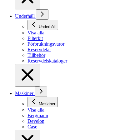
Underhåll
Underhåll
Visa alla
Filterkit
Förbrukningsvaror
Reservdelar
Tillbehör
Reservdelskataloger
Maskiner
Maskiner
Visa alla
Bergmann
Develon
Case