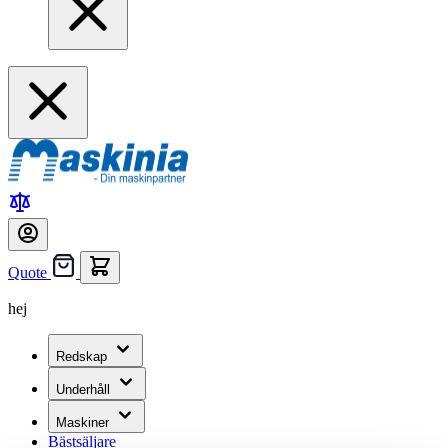
Quote
hej
Redskap
Underhåll
Maskiner
Bästsäljare