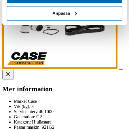
Anpassa
Mer information
Märke:
Case
Vikt(kg):
3
Serviceintervall:
1000
Generation:
G2
Kategori:
Hjullastare
Passar maskin:
921G2