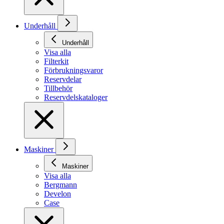
Underhåll
Underhåll
Visa alla
Filterkit
Förbrukningsvaror
Reservdelar
Tillbehör
Reservdelskataloger
Maskiner
Maskiner
Visa alla
Bergmann
Develon
Case