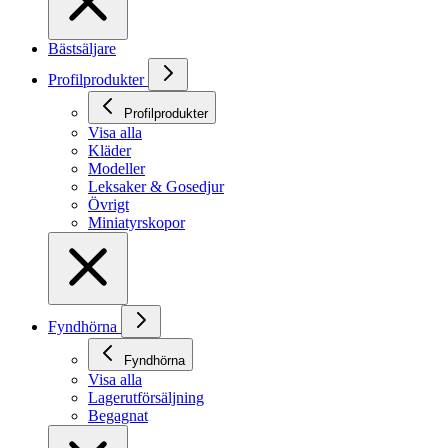
Bästsäljare
Profilprodukter
Profilprodukter
Visa alla
Kläder
Modeller
Leksaker & Gosedjur
Övrigt
Miniatyrskopor
Fyndhörna
Fyndhörna
Visa alla
Lagerutförsäljning
Begagnat