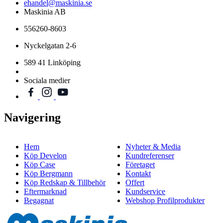
ehandel@maskinia.se
Maskinia AB
556260-8603
Nyckelgatan 2-6
589 41 Linköping
Sociala medier
Navigering
Hem
Nyheter & Media
Köp Develon
Kundreferenser
Köp Case
Företaget
Köp Bergmann
Kontakt
Köp Redskap & Tillbehör
Offert
Eftermarknad
Kundservice
Begagnat
Webshop Profilprodukter