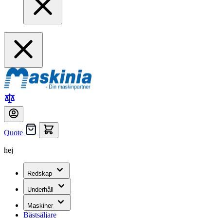
Quote
hej
Redskap
Underhåll
Maskiner
Bästsäljare