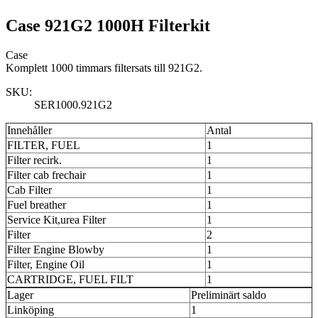
Case 921G2 1000H Filterkit
Case
Komplett 1000 timmars filtersats till 921G2.
SKU:
SER1000.921G2
Innehåller
Antal
FILTER, FUEL
1
Filter recirk.
1
Filter cab frechair
1
Cab Filter
1
Fuel breather
1
Service Kit,urea Filter
1
Filter
2
Filter Engine Blowby
1
Filter, Engine Oil
1
CARTRIDGE, FUEL FILT
1
Lager
Preliminärt saldo
Linköping
1