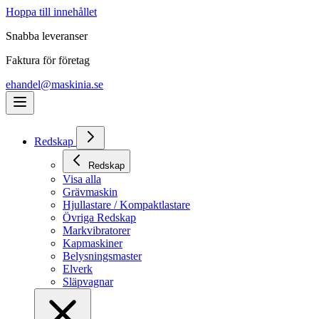
Hoppa till innehållet
Snabba leveranser
Faktura för företag
ehandel@maskinia.se
Redskap
Redskap
Visa alla
Grävmaskin
Hjullastare / Kompaktlastare
Övriga Redskap
Markvibratorer
Kapmaskiner
Belysningsmaster
Elverk
Släpvagnar