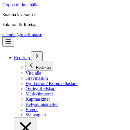
Hoppa till innehållet
Snabba leveranser
Faktura för företag
ehandel@maskinia.se
Redskap
Redskap
Visa alla
Grävmaskin
Hjullastare / Kompaktlastare
Övriga Redskap
Markvibratorer
Kapmaskiner
Belysningsmaster
Elverk
Släpvagnar