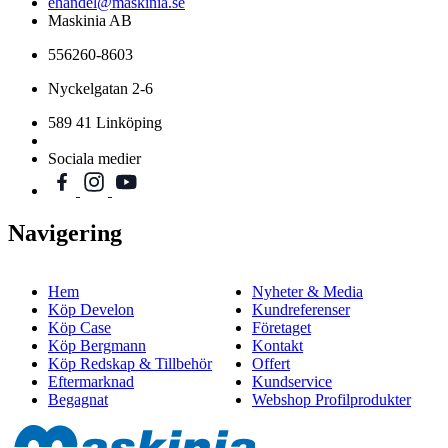
ehandel@maskinia.se
Maskinia AB
556260-8603
Nyckelgatan 2-6
589 41 Linköping
Sociala medier
Navigering
Hem
Nyheter & Media
Köp Develon
Kundreferenser
Köp Case
Företaget
Köp Bergmann
Kontakt
Köp Redskap & Tillbehör
Offert
Eftermarknad
Kundservice
Begagnat
Webshop Profilprodukter