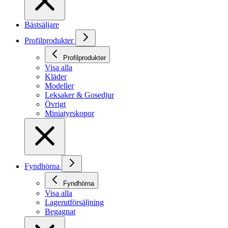
Bästsäljare
Profilprodukter
Profilprodukter
Visa alla
Kläder
Modeller
Leksaker & Gosedjur
Övrigt
Miniatyrskopor
Fyndhörna
Fyndhörna
Visa alla
Lagerutförsäljning
Begagnat