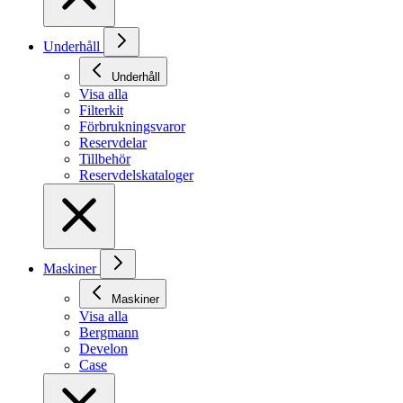
Underhåll
Underhåll
Visa alla
Filterkit
Förbrukningsvaror
Reservdelar
Tillbehör
Reservdelskataloger
Maskiner
Maskiner
Visa alla
Bergmann
Develon
Case