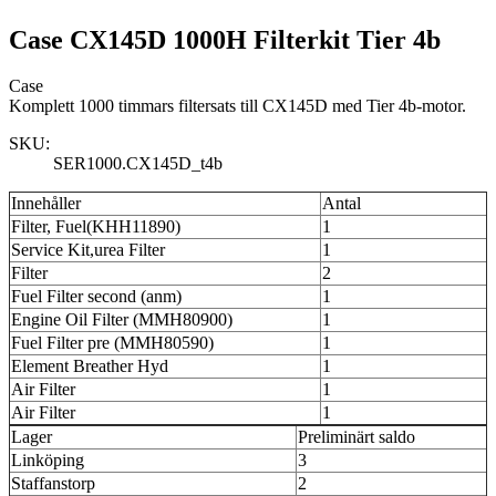
Case CX145D 1000H Filterkit Tier 4b
Case
Komplett 1000 timmars filtersats till CX145D med Tier 4b-motor.
SKU:
SER1000.CX145D_t4b
Innehåller
Antal
Filter, Fuel(KHH11890)
1
Service Kit,urea Filter
1
Filter
2
Fuel Filter second (anm)
1
Engine Oil Filter (MMH80900)
1
Fuel Filter pre (MMH80590)
1
Element Breather Hyd
1
Air Filter
1
Air Filter
1
Lager
Preliminärt saldo
Linköping
3
Staffanstorp
2