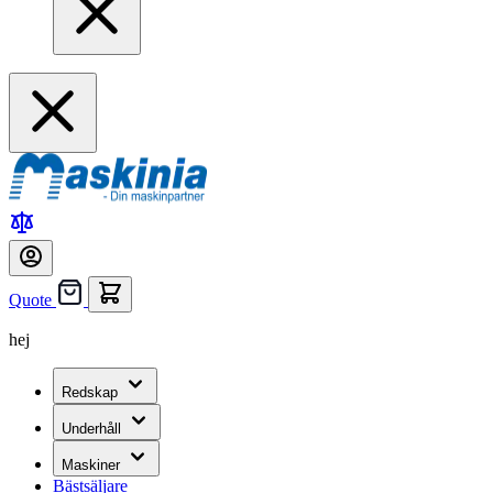
Quote
hej
Redskap
Underhåll
Maskiner
Bästsäljare