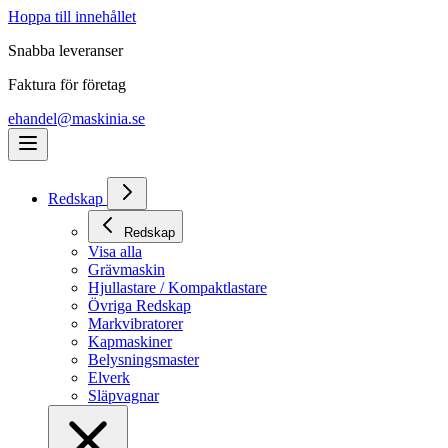
Hoppa till innehållet
Snabba leveranser
Faktura för företag
ehandel@maskinia.se
Redskap
Redskap
Visa alla
Grävmaskin
Hjullastare / Kompaktlastare
Övriga Redskap
Markvibratorer
Kapmaskiner
Belysningsmaster
Elverk
Släpvagnar