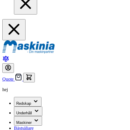
Quote
hej
Redskap
Underhåll
Maskiner
Bästsäljare