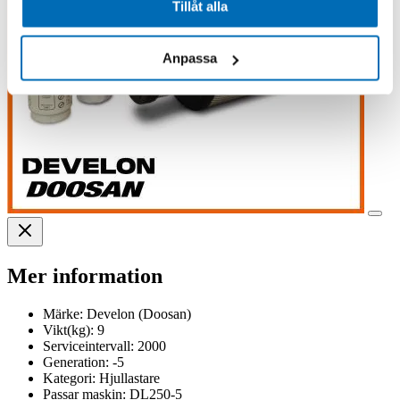
Tillåt alla
Anpassa
Mer information
Märke:
Develon (Doosan)
Vikt(kg):
9
Serviceintervall:
2000
Generation:
-5
Kategori:
Hjullastare
Passar maskin:
DL250-5