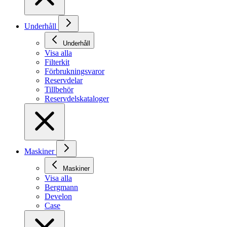
Underhåll
Underhåll
Visa alla
Filterkit
Förbrukningsvaror
Reservdelar
Tillbehör
Reservdelskataloger
Maskiner
Maskiner
Visa alla
Bergmann
Develon
Case