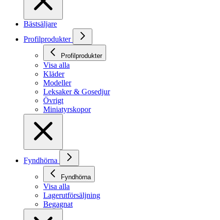
Bästsäljare
Profilprodukter
Profilprodukter
Visa alla
Kläder
Modeller
Leksaker & Gosedjur
Övrigt
Miniatyrskopor
Fyndhörna
Fyndhörna
Visa alla
Lagerutförsäljning
Begagnat