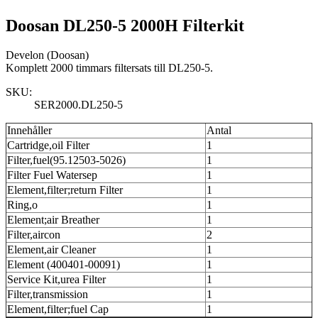
Doosan DL250-5 2000H Filterkit
Develon (Doosan)
Komplett 2000 timmars filtersats till DL250-5.
SKU:
SER2000.DL250-5
Innehåller
Antal
Cartridge,oil Filter
1
Filter,fuel(95.12503-5026)
1
Filter Fuel Watersep
1
Element,filter;return Filter
1
Ring,o
1
Element;air Breather
1
Filter,aircon
2
Element,air Cleaner
1
Element (400401-00091)
1
Service Kit,urea Filter
1
Filter,transmission
1
Element,filter;fuel Cap
1