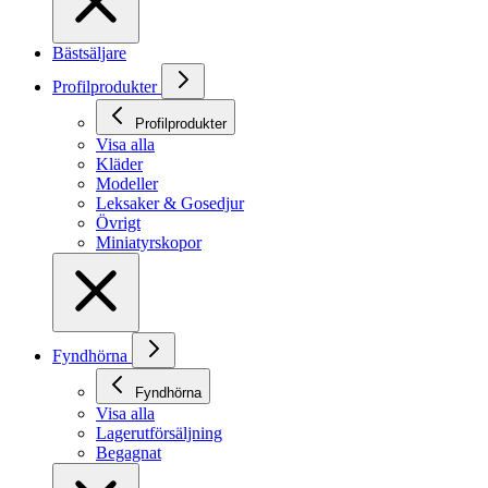
Bästsäljare
Profilprodukter
Profilprodukter
Visa alla
Kläder
Modeller
Leksaker & Gosedjur
Övrigt
Miniatyrskopor
Fyndhörna
Fyndhörna
Visa alla
Lagerutförsäljning
Begagnat