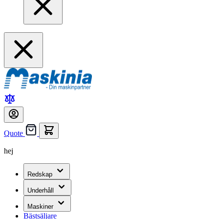
Quote
hej
Redskap
Underhåll
Maskiner
Bästsäljare