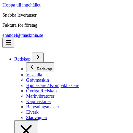
Hoppa till innehållet
Snabba leveranser
Faktura för företag
ehandel@maskinia.se
Redskap
Redskap
Visa alla
Grävmaskin
Hjullastare / Kompaktlastare
Övriga Redskap
Markvibratorer
Kapmaskiner
Belysningsmaster
Elverk
Släpvagnar