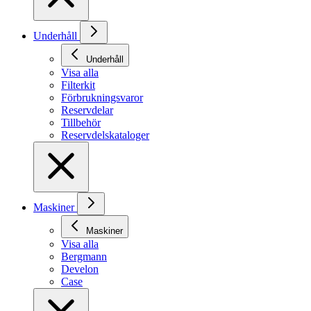
Underhåll
Underhåll
Visa alla
Filterkit
Förbrukningsvaror
Reservdelar
Tillbehör
Reservdelskataloger
Maskiner
Maskiner
Visa alla
Bergmann
Develon
Case