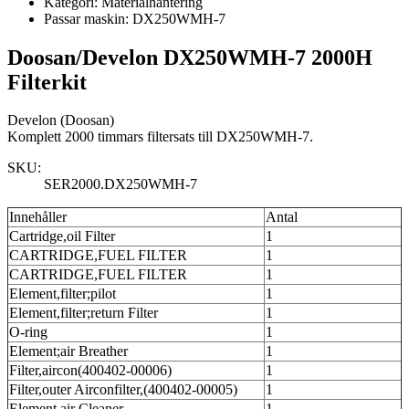
Kategori:
Materialhantering
Passar maskin:
DX250WMH-7
Doosan/Develon DX250WMH-7 2000H
Filterkit
Develon (Doosan)
Komplett 2000 timmars filtersats till DX250WMH-7.
SKU:
SER2000.DX250WMH-7
Innehåller
Antal
Cartridge,oil Filter
1
CARTRIDGE,FUEL FILTER
1
CARTRIDGE,FUEL FILTER
1
Element,filter;pilot
1
Element,filter;return Filter
1
O-ring
1
Element;air Breather
1
Filter,aircon(400402-00006)
1
Filter,outer Airconfilter,(400402-00005)
1
Element,air Cleaner
1