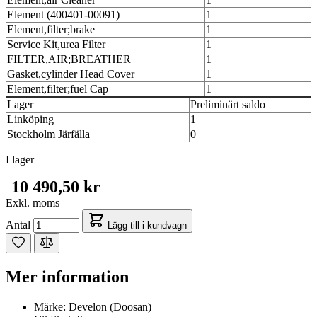
Element (400401-00091)
1
Element,filter;brake
1
Service Kit,urea Filter
1
FILTER,AIR;BREATHER
1
Gasket,cylinder Head Cover
1
Element,filter;fuel Cap
1
Lager
Preliminärt saldo
Linköping
1
Stockholm Järfälla
0
I lager
10 490,50 kr
Exkl. moms
Antal
Lägg till i kundvagn
Mer information
Märke:
Develon (Doosan)