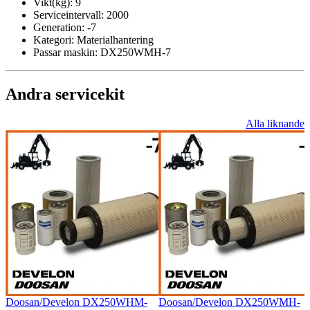
Vikt(kg):
9
Serviceintervall:
2000
Generation:
-7
Kategori:
Materialhantering
Passar maskin:
DX250WMH-7
Andra servicekit
Alla liknande
Doosan/Develon DX250WHM-
Doosan/Develon DX250WMH-