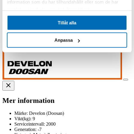
information som du har tillhandahållit eller som de har
samlat in när du har använt deras tjänster.
Tillåt alla
Anpassa
Mer information
Märke:
Develon (Doosan)
Vikt(kg):
9
Serviceintervall:
2000
Generation:
-7