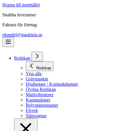
Hoppa till innehållet
Snabba leveranser
Faktura för företag
ehandel@maskinia.se
Redskap
Redskap
Visa alla
Grävmaskin
Hjullastare / Kompaktlastare
Övriga Redskap
Markvibratorer
Kapmaskiner
Belysningsmaster
Elverk
Släpvagnar