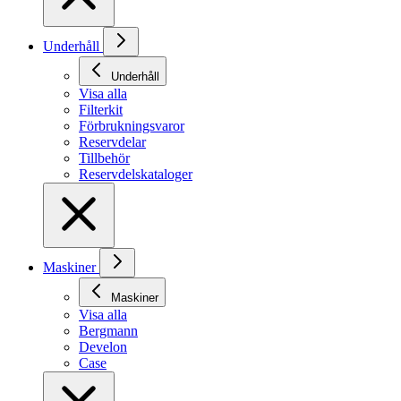
Underhåll
Underhåll
Visa alla
Filterkit
Förbrukningsvaror
Reservdelar
Tillbehör
Reservdelskataloger
Maskiner
Maskiner
Visa alla
Bergmann
Develon
Case