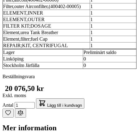
Filter,outer Airconfilter,(400402-00005)
1
ELEMENT,INNER
1
ELEMENT,OUTER
1
FILTER KIT;DOSAGE
1
Element,urea Tank Breather
1
Element,filter;fuel Cap
1
REPAIR;KIT, CENTRIFUGAL
1
Lager
Preliminärt saldo
Linköping
0
Stockholm Järfälla
0
Beställningsvara
20 076,50 kr
Exkl. moms
Antal
Lägg till i kundvagn
Mer information