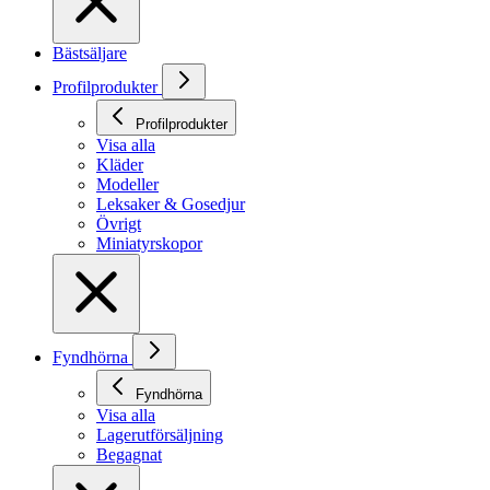
Bästsäljare
Profilprodukter
Profilprodukter
Visa alla
Kläder
Modeller
Leksaker & Gosedjur
Övrigt
Miniatyrskopor
Fyndhörna
Fyndhörna
Visa alla
Lagerutförsäljning
Begagnat