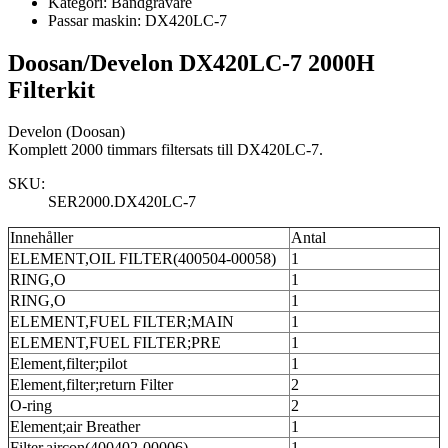
Kategori:
Bandgrävare
Passar maskin:
DX420LC-7
Doosan/Develon DX420LC-7 2000H
Filterkit
Develon (Doosan)
Komplett 2000 timmars filtersats till DX420LC-7.
SKU:
SER2000.DX420LC-7
Innehåller
Antal
ELEMENT,OIL FILTER(400504-00058)
1
RING,O
1
RING,O
1
ELEMENT,FUEL FILTER;MAIN
1
ELEMENT,FUEL FILTER;PRE
1
Element,filter;pilot
1
Element,filter;return Filter
2
O-ring
2
Element;air Breather
1
Filter,aircon(400402-00006)
1