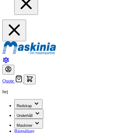
Quote
hej
Redskap
Underhåll
Maskiner
Bästsäljare