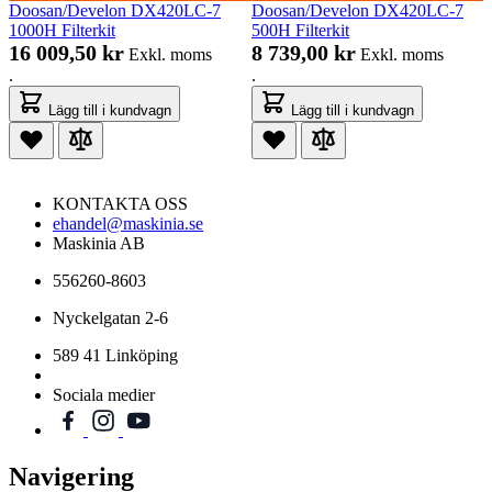
Doosan/Develon DX420LC-7
Doosan/Develon DX420LC-7
1000H Filterkit
500H Filterkit
16 009,50 kr
8 739,00 kr
Exkl. moms
Exkl. moms
.
.
Lägg till i kundvagn
Lägg till i kundvagn
KONTAKTA OSS
ehandel@maskinia.se
Maskinia AB
556260-8603
Nyckelgatan 2-6
589 41 Linköping
Sociala medier
Navigering