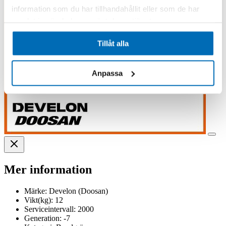
information som du har tillhandahållit eller som de har
samlat in när du har använt deras tjänster.
Tillåt alla
Anpassa
Mer information
Märke:
Develon (Doosan)
Vikt(kg):
12
Serviceintervall:
2000
Generation:
-7