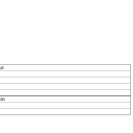
al
ldo