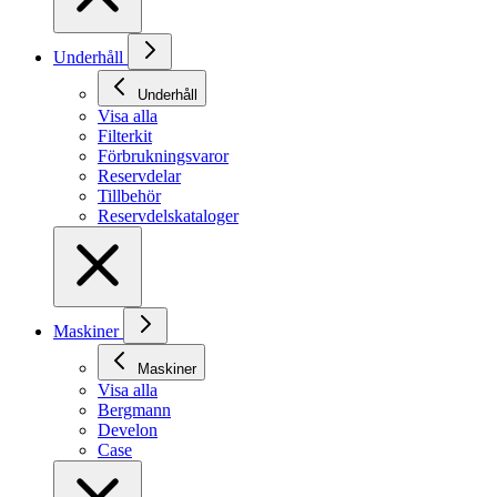
Underhåll
Underhåll
Visa alla
Filterkit
Förbrukningsvaror
Reservdelar
Tillbehör
Reservdelskataloger
Maskiner
Maskiner
Visa alla
Bergmann
Develon
Case