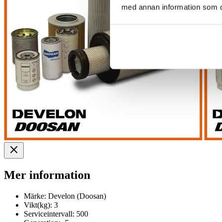
med annan information som du 
Mer information
Märke:
Develon (Doosan)
Vikt(kg):
3
Serviceintervall:
500