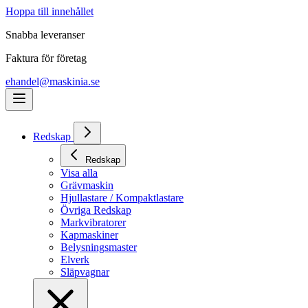
Hoppa till innehållet
Snabba leveranser
Faktura för företag
ehandel@maskinia.se
Redskap
Redskap
Visa alla
Grävmaskin
Hjullastare / Kompaktlastare
Övriga Redskap
Markvibratorer
Kapmaskiner
Belysningsmaster
Elverk
Släpvagnar