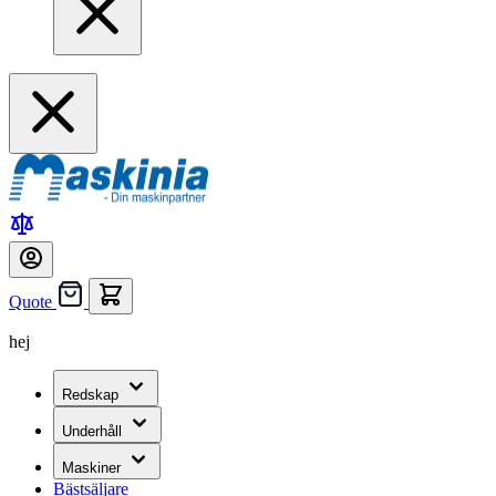
Quote
hej
Redskap
Underhåll
Maskiner
Bästsäljare