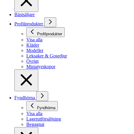
Bästsäljare
Profilprodukter
Profilprodukter
Visa alla
Kläder
Modeller
Leksaker & Gosedjur
Övrigt
Miniatyrskopor
Fyndhörna
Fyndhörna
Visa alla
Lagerutförsäljning
Begagnat