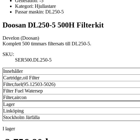
Generation:
-5
Kategori:
Hjullastare
Passar maskin:
DL250-5
Doosan DL250-5 500H Filterkit
Develon (Doosan)
Komplett 500 timmars filtersats till DL250-5.
SKU:
SER500.DL250-5
Innehåller
Cartridge,oil Filter
Filter,fuel(95.12503-5026)
Filter Fuel Watersep
Filter,aircon
Lager
Linköping
Stockholm Järfälla
I lager