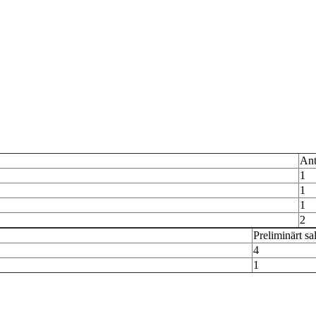
Ant
1
1
1
2
Preliminärt sa
4
1