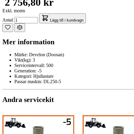
2 756,80 kr
Exkl. moms
Antal
Lägg till i kundvagn
Mer information
Märke:
Develon (Doosan)
Vikt(kg):
3
Serviceintervall:
500
Generation:
-5
Kategori:
Hjullastare
Passar maskin:
DL250-5
Andra servicekit