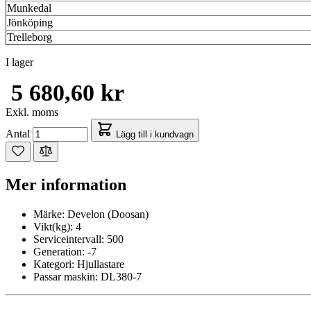
Munkedal
Jönköping
Trelleborg
I lager
5 680,60 kr
Exkl. moms
Antal
Lägg till i kundvagn
Mer information
Märke:
Develon (Doosan)
Vikt(kg):
4
Serviceintervall:
500
Generation:
-7
Kategori:
Hjullastare
Passar maskin:
DL380-7