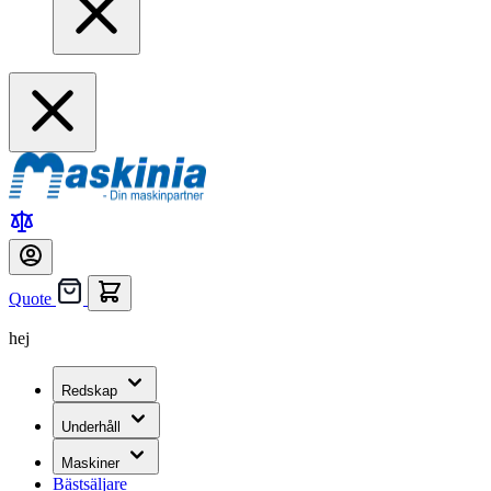
Quote
hej
Redskap
Underhåll
Maskiner
Bästsäljare