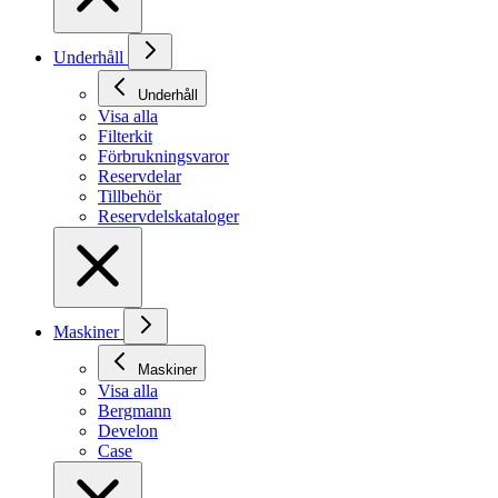
Underhåll
Underhåll
Visa alla
Filterkit
Förbrukningsvaror
Reservdelar
Tillbehör
Reservdelskataloger
Maskiner
Maskiner
Visa alla
Bergmann
Develon
Case