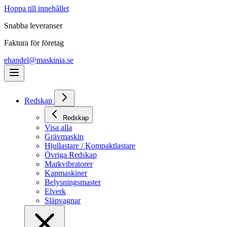
Hoppa till innehållet
Snabba leveranser
Faktura för företag
ehandel@maskinia.se
Redskap
Redskap
Visa alla
Grävmaskin
Hjullastare / Kompaktlastare
Övriga Redskap
Markvibratorer
Kapmaskiner
Belysningsmaster
Elverk
Släpvagnar