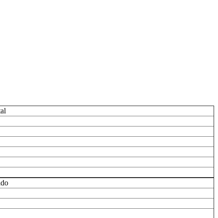
al
ldo