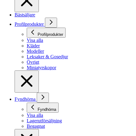
Bästsäljare
Profilprodukter
Profilprodukter
Visa alla
Kläder
Modeller
Leksaker & Gosedjur
Övrigt
Miniatyrskopor
Fyndhörna
Fyndhörna
Visa alla
Lagerutförsäljning
Begagnat