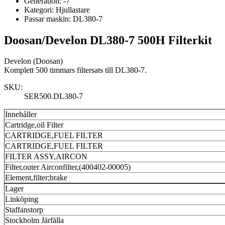
Generation:
-7
Kategori:
Hjullastare
Passar maskin:
DL380-7
Doosan/Develon DL380-7 500H Filterkit
Develon (Doosan)
Komplett 500 timmars filtersats till DL380-7.
SKU:
SER500.DL380-7
Innehåller
Cartridge,oil Filter
CARTRIDGE,FUEL FILTER
CARTRIDGE,FUEL FILTER
FILTER ASSY,AIRCON
Filter,outer Airconfilter,(400402-00005)
Element,filter;brake
Lager
Linköping
Staffanstorp
Stockholm Järfälla