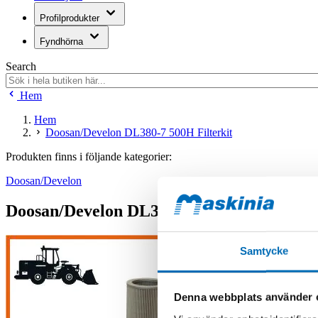
Profilprodukter
Fyndhörna
Search
Hem
Hem
Doosan/Develon DL380-7 500H Filterkit
Produkten finns i följande kategorier:
Doosan/Develon
Doosan/Develon DL380-7 500H Filterkit
Samtycke
Denna webbplats använder 