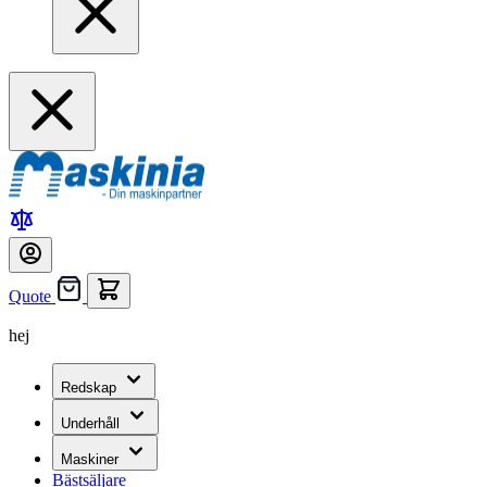
Quote
hej
Redskap
Underhåll
Maskiner
Bästsäljare