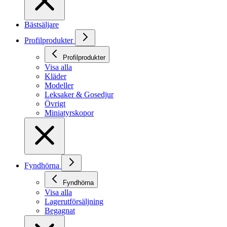
Bästsäljare
Profilprodukter
Profilprodukter
Visa alla
Kläder
Modeller
Leksaker & Gosedjur
Övrigt
Miniatyrskopor
Fyndhörna
Fyndhörna
Visa alla
Lagerutförsäljning
Begagnat