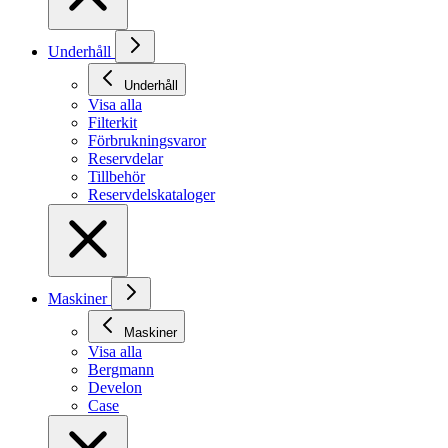
Underhåll
Underhåll
Visa alla
Filterkit
Förbrukningsvaror
Reservdelar
Tillbehör
Reservdelskataloger
Maskiner
Maskiner
Visa alla
Bergmann
Develon
Case