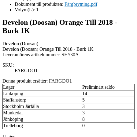
Dokument till produkten:
Färgbrytning.pdf
Volym(L):
1
Develon (Doosan) Orange Till 2018 -
Burk 1K
Develon (Doosan)
Develon (Doosan) Orange Till 2018 - Burk 1K
Leverantörens artikelnummer: SH530A
SKU:
FARGDO1
Denna produkt ersätter: FARGDO1
Lager
Preliminärt saldo
Linköping
14
Staffanstorp
5
Stockholm Järfälla
3
Munkedal
3
Jönköping
8
Trelleborg
0
I lager