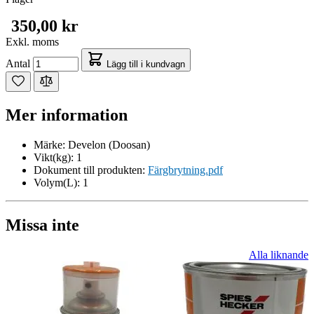
350,00 kr
Exkl. moms
Antal
Lägg till i kundvagn
Mer information
Märke:
Develon (Doosan)
Vikt(kg):
1
Dokument till produkten:
Färgbrytning.pdf
Volym(L):
1
Missa inte
Alla liknande