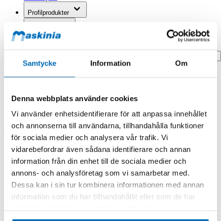
Profilprodukter
Fyndhörna
Search
Samtycke
Information
Om
Hem
Hem
Dt 8-Polig Honkontakt Kpl
Denna webbplats använder cookies
Produkten finns i följande kategorier:
Vi använder enhetsidentifierare för att anpassa innehållet
och annonserna till användarna, tillhandahålla funktioner
DT/Deutsch
för sociala medier och analysera vår trafik. Vi
Dt 8-Polig Honkontakt Kpl
vidarebefordrar även sådana identifierare och annan
information från din enhet till de sociala medier och
annons- och analysföretag som vi samarbetar med.
Dessa kan i sin tur kombinera informationen med annan
information som du har tillhandahållit eller som de har
samlat in när du har använt deras tjänster.