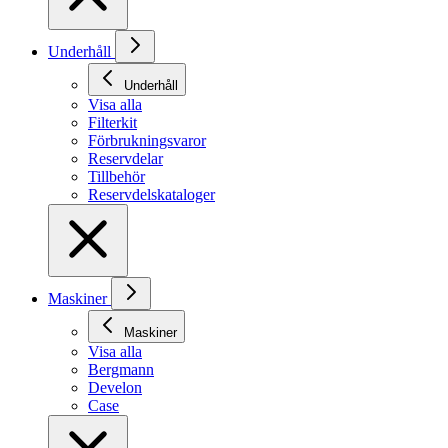
Underhåll
Underhåll
Visa alla
Filterkit
Förbrukningsvaror
Reservdelar
Tillbehör
Reservdelskataloger
Maskiner
Maskiner
Visa alla
Bergmann
Develon
Case