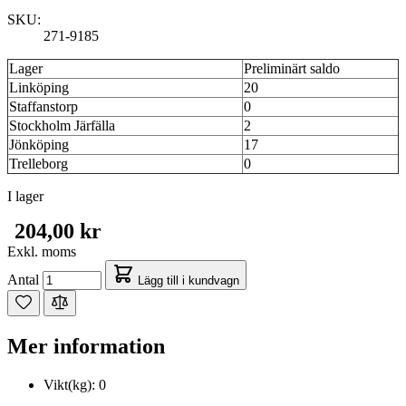
SKU:
271-9185
Lager
Preliminärt saldo
Linköping
20
Staffanstorp
0
Stockholm Järfälla
2
Jönköping
17
Trelleborg
0
I lager
204,00 kr
Exkl. moms
Antal
Lägg till i kundvagn
Mer information
Vikt(kg):
0