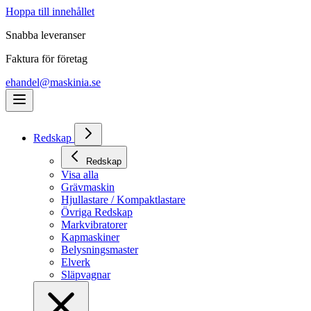
Hoppa till innehållet
Snabba leveranser
Faktura för företag
ehandel@maskinia.se
Redskap
Redskap
Visa alla
Grävmaskin
Hjullastare / Kompaktlastare
Övriga Redskap
Markvibratorer
Kapmaskiner
Belysningsmaster
Elverk
Släpvagnar