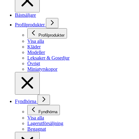
Bästsäljare
Profilprodukter
Profilprodukter
Visa alla
Kläder
Modeller
Leksaker & Gosedjur
Övrigt
Miniatyrskopor
Fyndhörna
Fyndhörna
Visa alla
Lagerutförsäljning
Begagnat