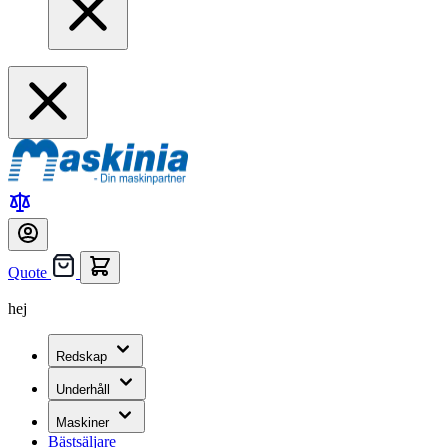
Quote
hej
Redskap
Underhåll
Maskiner
Bästsäljare