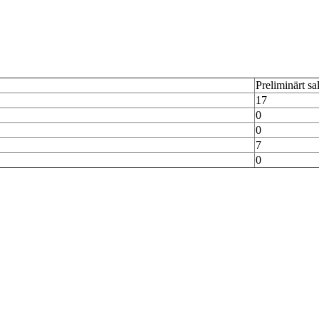
Preliminärt sa
17
0
0
7
0