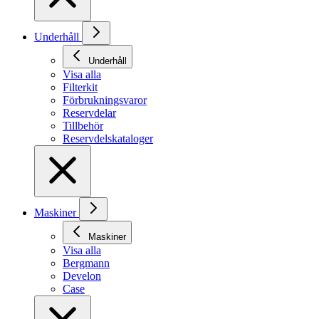
Underhåll
Underhåll
Visa alla
Filterkit
Förbrukningsvaror
Reservdelar
Tillbehör
Reservdelskataloger
Maskiner
Maskiner
Visa alla
Bergmann
Develon
Case