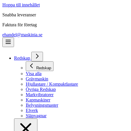
Hoppa till innehållet
Snabba leveranser
Faktura för företag
ehandel@maskinia.se
Redskap
Redskap
Visa alla
Grävmaskin
Hjullastare / Kompaktlastare
Övriga Redskap
Markvibratorer
Kapmaskiner
Belysningsmaster
Elverk
Släpvagnar