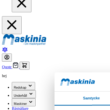
Quote
hej
Redskap
Underhåll
Samtycke
Maskiner
Bästsäljare