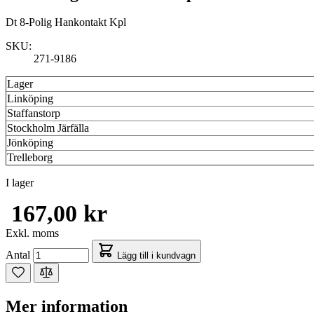
Dt 8-Polig Hankontakt Kpl
SKU:
271-9186
Lager
Linköping
Staffanstorp
Stockholm Järfälla
Jönköping
Trelleborg
I lager
167,00 kr
Exkl. moms
Antal
Lägg till i kundvagn
Mer information