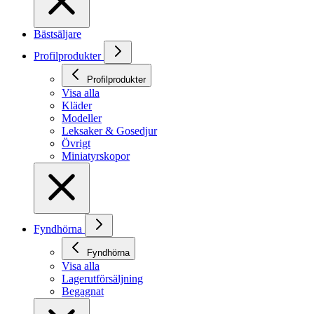
Bästsäljare
Profilprodukter
Profilprodukter
Visa alla
Kläder
Modeller
Leksaker & Gosedjur
Övrigt
Miniatyrskopor
Fyndhörna
Fyndhörna
Visa alla
Lagerutförsäljning
Begagnat