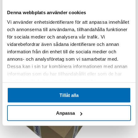
Denna webbplats använder cookies
Vi använder enhetsidentifierare för att anpassa innehållet
RF System
och annonserna till användarna, tillhandahålla funktioner
Jordborr 100mm S30/180 (27-65l/min)
för sociala medier och analysera vår trafik. Vi
Jordborr_100_S30
vidarebefordrar även sådana identifierare och annan
Beställningsvara
37 490,00 kr
information från din enhet till de sociala medier och
Exkl. moms
.
annons- och analysföretag som vi samarbetar med.
Dessa kan i sin tur kombinera informationen med annan
Lägg till i kundvagn
information som du har tillhandahållit eller som de har
samlat in när du har använt deras tjänster.
Tillåt alla
Anpassa