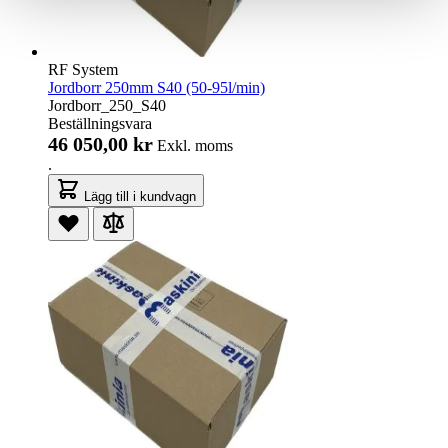
RF System
Jordborr 250mm S40 (50-95l/min)
Jordborr_250_S40
Beställningsvara
46 050,00 kr
Exkl. moms
.
Lägg till i kundvagn