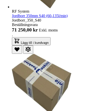
RF System
Jordborr 350mm S40 (60-135l/min)
Jordborr_350_S40
Beställningsvara
71 250,00 kr
Exkl. moms
.
Lägg till i kundvagn