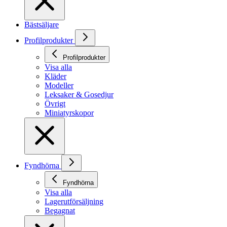
Bästsäljare
Profilprodukter
Profilprodukter
Visa alla
Kläder
Modeller
Leksaker & Gosedjur
Övrigt
Miniatyrskopor
Fyndhörna
Fyndhörna
Visa alla
Lagerutförsäljning
Begagnat