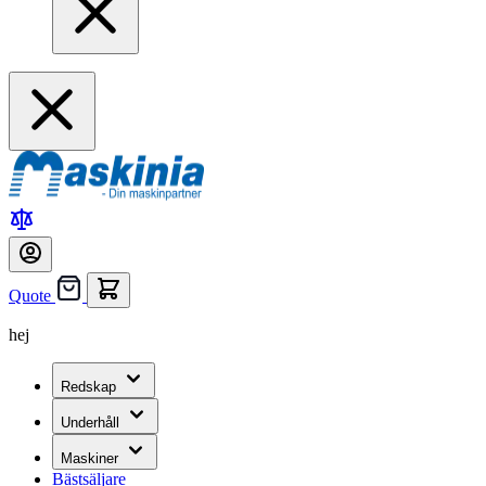
Quote
hej
Redskap
Underhåll
Maskiner
Bästsäljare