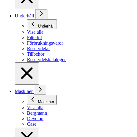
Underhåll
Underhåll
Visa alla
Filterkit
Förbrukningsvaror
Reservdelar
Tillbehör
Reservdelskataloger
Maskiner
Maskiner
Visa alla
Bergmann
Develon
Case