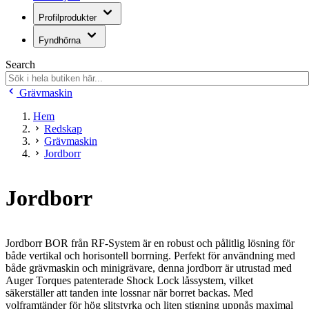
Profilprodukter
Fyndhörna
Search
Grävmaskin
Hem
Redskap
Grävmaskin
Jordborr
Jordborr
Jordborr BOR från RF-System är en robust och pålitlig lösning för
både vertikal och horisontell borrning. Perfekt för användning med
både grävmaskin och minigrävare, denna jordborr är utrustad med
Auger Torques patenterade Shock Lock låssystem, vilket
säkerställer att tanden inte lossnar när borret backas. Med
volframtänder för hög slitstyrka och liten stigning uppnås maximal