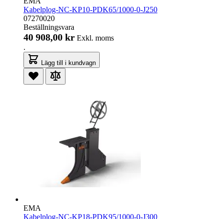
EMA
Kabelplog-NC-KP10-PDK65/1000-0-J250
07270020
Beställningsvara
40 908,00 kr
Exkl. moms
.
Lägg till i kundvagn
EMA
Kabelplog-NC-KP18-PDK95/1000-0-J300