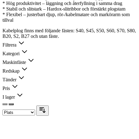
* Hög produktivitet – läggning och återfyllning i samma drag
* Stabil och slitstark – Hardox-slitribbor och förstärkt plogstam
* Flexibel – justerbart djup, rör-/kabelmatare och markörarm som
tillval
Kabelplog finns med följande fästen: S40, S45, S50, S60, S70, S80,
B20, S2, B27 och utan fäste.
Filtrera
Kategori
Maskinfäste
Redskap
Tänder
Pris
I lager