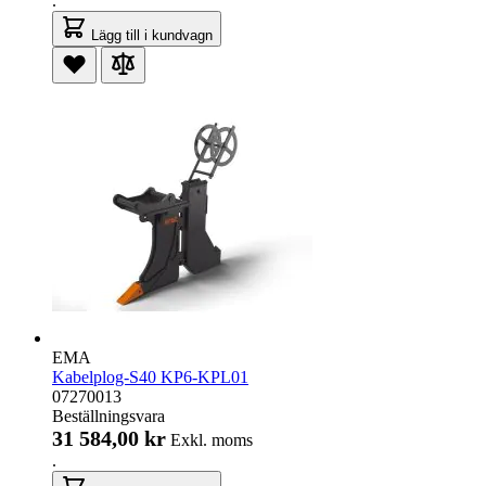
.
Lägg till i kundvagn
EMA
Kabelplog-S40 KP6-KPL01
07270013
Beställningsvara
31 584,00 kr
Exkl. moms
.