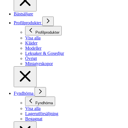
Bästsäljare
Profilprodukter
Profilprodukter
Visa alla
Kläder
Modeller
Leksaker & Gosedjur
Övrigt
Miniatyrskopor
Fyndhörna
Fyndhörna
Visa alla
Lagerutförsäljning
Begagnat