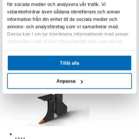
för sociala medier och analysera vår trafik. Vi
EMA
vidarebefordrar även sådana identifierare och annan
Kabelplog-NC-KP10-PDK50/1000-0-J250
information från din enhet till de sociala medier och
07270002
Beställningsvara
annons- och analysföretag som vi samarbetar med.
35 952,00 kr
Exkl. moms
Dessa kan i sin tur kombinera informationen med annan
.
information som du har tillhandahållit eller som de har
Lägg till i kundvagn
samlat in när du har använt deras tjänster.
Tillåt alla
Anpassa