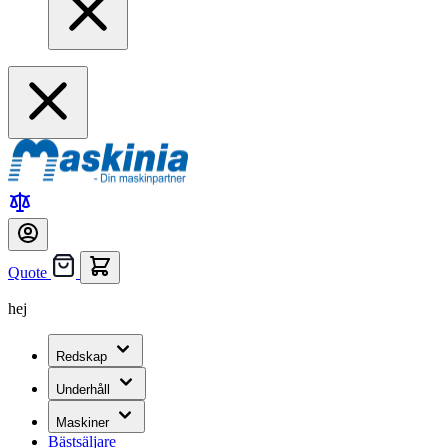
Quote
hej
Redskap
Underhåll
Maskiner
Bästsäljare