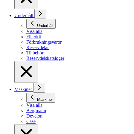
Underhåll
Underhåll
Visa alla
Filterkit
Förbrukningsvaror
Reservdelar
Tillbehör
Reservdelskataloger
Maskiner
Maskiner
Visa alla
Bergmann
Develon
Case