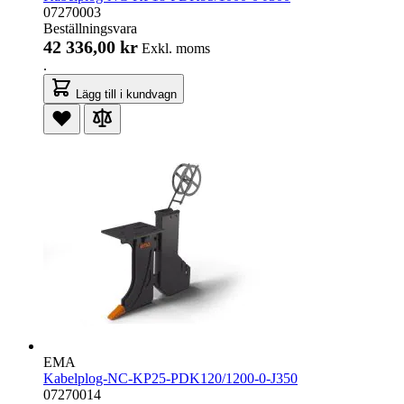
07270003
Beställningsvara
42 336,00 kr
Exkl. moms
.
Lägg till i kundvagn
EMA
Kabelplog-NC-KP25-PDK120/1200-0-J350
07270014