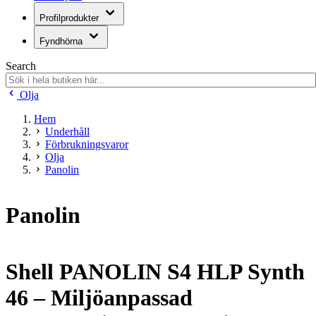
Profilprodukter
Fyndhörna
Search
Olja
Hem
Underhåll
Förbrukningsvaror
Olja
Panolin
Panolin
Shell PANOLIN S4 HLP Synth
46 – Miljöanpassad