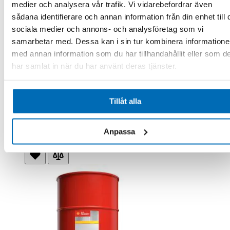
medier och analysera vår trafik. Vi vidarebefordrar även
sådana identifierare och annan information från din enhet till 
sociala medier och annons- och analysföretag som vi
samarbetar med. Dessa kan i sin tur kombinera information
med annan information som du har tillhandahållit eller som d
har samlat in när du har använt deras tjänster.
Shell Panolin
Panolin S4 Hlp Synth Eal 46, Dunk 20 Liter
2051326
Tillåt alla
I lager
2 690,00 kr
Exkl. moms
.
Anpassa
Lägg till i kundvagn