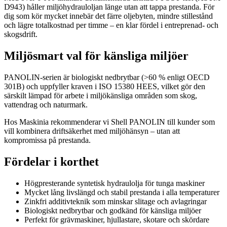
D943) håller miljöhydrauloljan länge utan att tappa prestanda. För
dig som kör mycket innebär det färre oljebyten, mindre stillestånd
och lägre totalkostnad per timme – en klar fördel i entreprenad- och
skogsdrift.
Miljösmart val för känsliga miljöer
PANOLIN-serien är biologiskt nedbrytbar (>60 % enligt OECD
301B) och uppfyller kraven i ISO 15380 HEES, vilket gör den
särskilt lämpad för arbete i miljökänsliga områden som skog,
vattendrag och naturmark.
Hos Maskinia rekommenderar vi Shell PANOLIN till kunder som
vill kombinera driftsäkerhet med miljöhänsyn – utan att
kompromissa på prestanda.
Fördelar i korthet
Högpresterande syntetisk hydraulolja för tunga maskiner
Mycket lång livslängd och stabil prestanda i alla temperaturer
Zinkfri additivteknik som minskar slitage och avlagringar
Biologiskt nedbrytbar och godkänd för känsliga miljöer
Perfekt för grävmaskiner, hjullastare, skotare och skördare