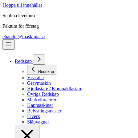
Hoppa till innehållet
Snabba leveranser
Faktura för företag
ehandel@maskinia.se
Redskap
Redskap
Visa alla
Grävmaskin
Hjullastare / Kompaktlastare
Övriga Redskap
Markvibratorer
Kapmaskiner
Belysningsmaster
Elverk
Släpvagnar