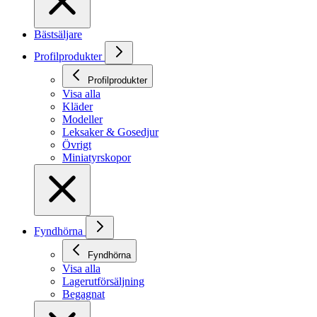
Bästsäljare
Profilprodukter
Profilprodukter
Visa alla
Kläder
Modeller
Leksaker & Gosedjur
Övrigt
Miniatyrskopor
Fyndhörna
Fyndhörna
Visa alla
Lagerutförsäljning
Begagnat