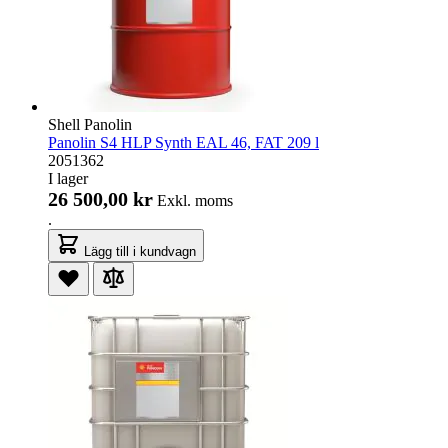
Shell Panolin
Panolin S4 HLP Synth EAL 46, FAT 209 l
2051362
I lager
26 500,00 kr
Exkl. moms
.
Lägg till i kundvagn