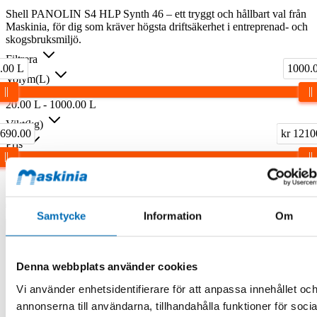
Shell PANOLIN S4 HLP Synth 46 – ett tryggt och hållbart val från
Maskinia, för dig som kräver högsta driftsäkerhet i entreprenad- och
skogsbruksmiljö.
Filtrera
.00 L
1000.
Volym(L)
20.00
L
-
1000.00
L
Vikt(kg)
2690.00
kr 1210
Pris
2690.00
kr
-
121000.00
kr
I lager
Samtycke
Information
Om
Denna webbplats använder cookies
Vi använder enhetsidentifierare för att anpassa innehållet oc
annonserna till användarna, tillhandahålla funktioner för socia