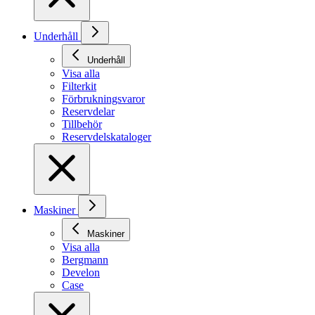
Underhåll
Underhåll
Visa alla
Filterkit
Förbrukningsvaror
Reservdelar
Tillbehör
Reservdelskataloger
Maskiner
Maskiner
Visa alla
Bergmann
Develon
Case