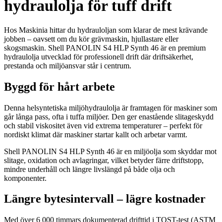
hydraulolja för tuff drift
Hos Maskinia hittar du hydrauloljan som klarar de mest krävande
jobben – oavsett om du kör grävmaskin, hjullastare eller
skogsmaskin. Shell PANOLIN S4 HLP Synth 46 är en premium
hydraulolja utvecklad för professionell drift där driftsäkerhet,
prestanda och miljöansvar står i centrum.
Byggd för hårt arbete
Denna helsyntetiska miljöhydraulolja är framtagen för maskiner som
går långa pass, ofta i tuffa miljöer. Den ger enastående slitageskydd
och stabil viskositet även vid extrema temperaturer – perfekt för
nordiskt klimat där maskiner startar kallt och arbetar varmt.
Shell PANOLIN S4 HLP Synth 46 är en miljöolja som skyddar mot
slitage, oxidation och avlagringar, vilket betyder färre driftstopp,
mindre underhåll och längre livslängd på både olja och
komponenter.
Längre bytesintervall – lägre kostnader
Med över 6 000 timmars dokumenterad drifttid i TOST-test (ASTM