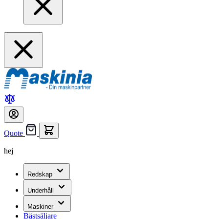
Quote
hej
Redskap
Underhåll
Maskiner
Bästsäljare