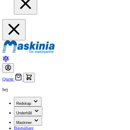
Quote
hej
Redskap
Underhåll
Maskiner
Bästsäljare