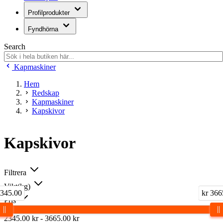
Profilprodukter
Fyndhörna
Search
Kapmaskiner
Hem
Redskap
Kapmaskiner
Kapskivor
Kapskivor
Filtrera
Vikt(kg)
2345.00
kr 366
Pris
2345.00
kr
-
3665.00
kr