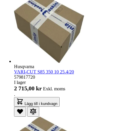
Husqvarna
VARI-CUT S85 350 10 25.4/20
579817720
I lager
2 715,00 kr
Exkl. moms
.
Lägg till i kundvagn