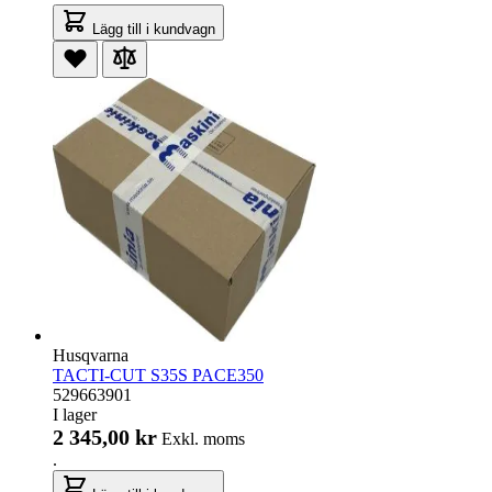
Lägg till i kundvagn
Husqvarna
TACTI-CUT S35S PACE350
529663901
I lager
2 345,00 kr
Exkl. moms
.