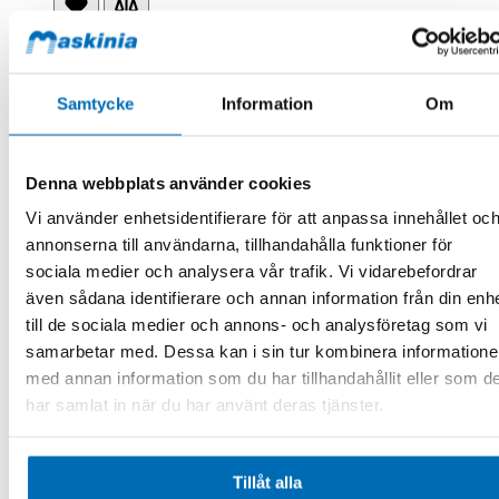
Samtycke
Information
Om
Denna webbplats använder cookies
Vi använder enhetsidentifierare för att anpassa innehållet oc
annonserna till användarna, tillhandahålla funktioner för
sociala medier och analysera vår trafik. Vi vidarebefordrar
även sådana identifierare och annan information från din enh
Husqvarna
till de sociala medier och annons- och analysföretag som vi
VARI-CUT S35 350 12 25
534972020
samarbetar med. Dessa kan i sin tur kombinera information
Beställningsvara
med annan information som du har tillhandahållit eller som d
2 811,00 kr
Exkl. moms
har samlat in när du har använt deras tjänster.
.
Lägg till i kundvagn
Tillåt alla