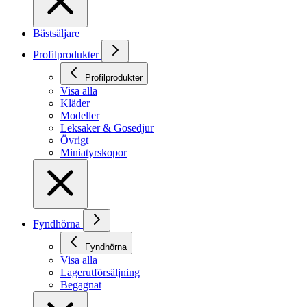
Bästsäljare
Profilprodukter
Profilprodukter
Visa alla
Kläder
Modeller
Leksaker & Gosedjur
Övrigt
Miniatyrskopor
Fyndhörna
Fyndhörna
Visa alla
Lagerutförsäljning
Begagnat