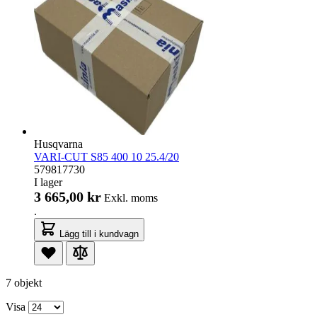
Husqvarna
VARI-CUT S85 400 10 25.4/20
579817730
I lager
3 665,00 kr
Exkl. moms
.
Lägg till i kundvagn
7 objekt
Visa