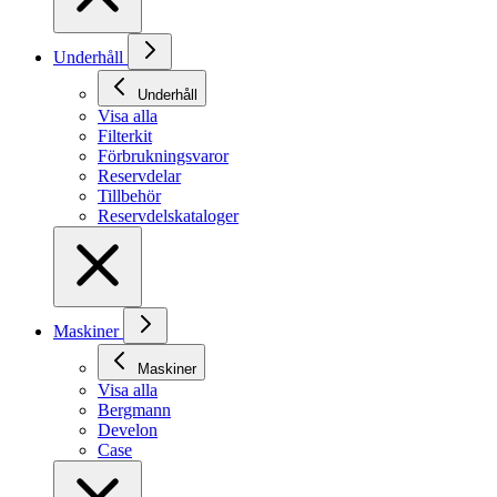
Underhåll
Underhåll
Visa alla
Filterkit
Förbrukningsvaror
Reservdelar
Tillbehör
Reservdelskataloger
Maskiner
Maskiner
Visa alla
Bergmann
Develon
Case