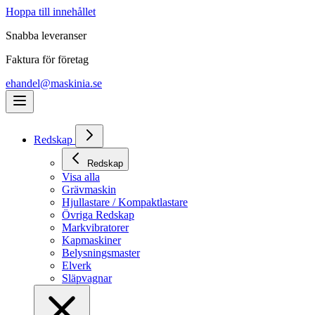
Hoppa till innehållet
Snabba leveranser
Faktura för företag
ehandel@maskinia.se
Redskap
Redskap
Visa alla
Grävmaskin
Hjullastare / Kompaktlastare
Övriga Redskap
Markvibratorer
Kapmaskiner
Belysningsmaster
Elverk
Släpvagnar