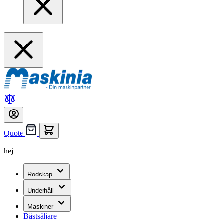
Quote
hej
Redskap
Underhåll
Maskiner
Bästsäljare