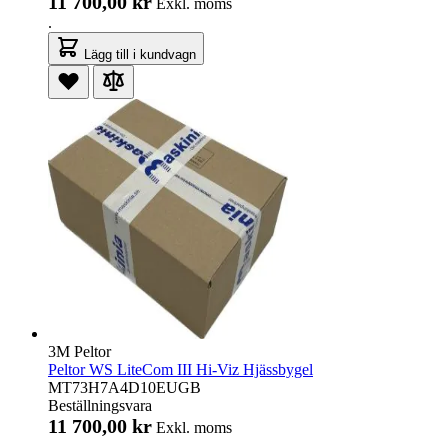
11 700,00 kr
Exkl. moms
.
Lägg till i kundvagn
3M Peltor
Peltor WS LiteCom III Hi-Viz Hjässbygel
MT73H7A4D10EUGB
Beställningsvara
11 700,00 kr
Exkl. moms
.