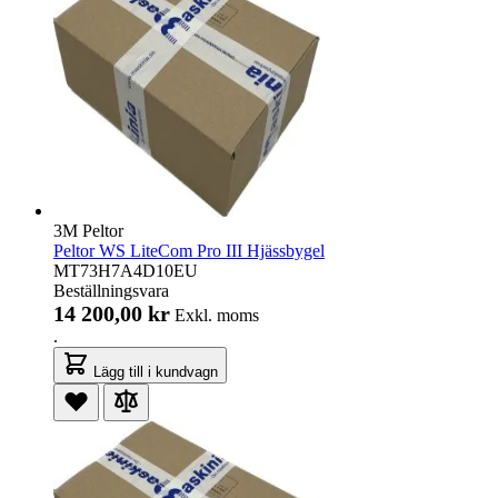
3M Peltor
Peltor WS LiteCom Pro III Hjässbygel
MT73H7A4D10EU
Beställningsvara
14 200,00 kr
Exkl. moms
.
Lägg till i kundvagn