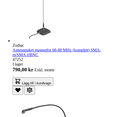
Zodiac
Antennpaket magnetfot 68-88 MHz (komplett) SMA-
m/SMA-f/BNC
47252
I lager
790,00 kr
Exkl. moms
.
Lägg till i kundvagn