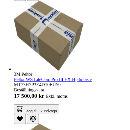
3M Peltor
Peltor WS LiteCom Pro III EX Hjälmfäste
MT73H7P3E4D10EU50
Beställningsvara
17 500,00 kr
Exkl. moms
.
Lägg till i kundvagn