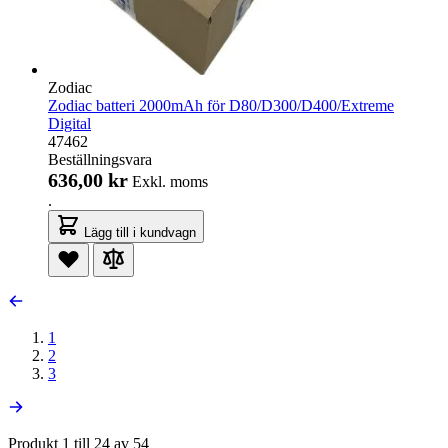
Zodiac
Zodiac batteri 2000mAh för D80/D300/D400/Extreme
Digital
47462
Beställningsvara
636,00 kr
Exkl. moms
.
Lägg till i kundvagn
1
2
3
Produkt 1 till 24 av 54