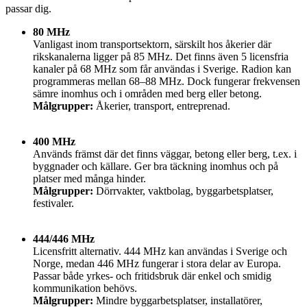
passar dig.
80 MHz
Vanligast inom transportsektorn, särskilt hos åkerier där
rikskanalerna ligger på 85 MHz. Det finns även 5 licensfria
kanaler på 68 MHz som får användas i Sverige. Radion kan
programmeras mellan 68–88 MHz. Dock fungerar frekvensen
sämre inomhus och i områden med berg eller betong.
Målgrupper:
Åkerier, transport, entreprenad.
400 MHz
Används främst där det finns väggar, betong eller berg, t.ex. i
byggnader och källare. Ger bra täckning inomhus och på
platser med många hinder.
Målgrupper:
Dörrvakter, vaktbolag, byggarbetsplatser,
festivaler.
444/446 MHz
Licensfritt alternativ. 444 MHz kan användas i Sverige och
Norge, medan 446 MHz fungerar i stora delar av Europa.
Passar både yrkes- och fritidsbruk där enkel och smidig
kommunikation behövs.
Målgrupper:
Mindre byggarbetsplatser, installatörer,