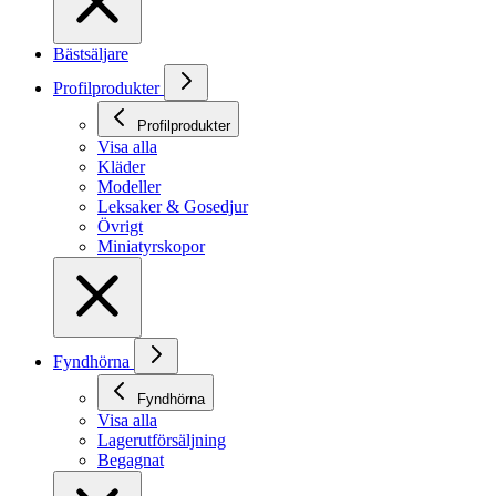
Bästsäljare
Profilprodukter
Profilprodukter
Visa alla
Kläder
Modeller
Leksaker & Gosedjur
Övrigt
Miniatyrskopor
Fyndhörna
Fyndhörna
Visa alla
Lagerutförsäljning
Begagnat