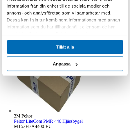
MT53H7P3E4400-EU
information från din enhet till de sociala medier och
Beställningsvara
annons- och analysföretag som vi samarbetar med.
5 800,00 kr
Exkl. moms
Dessa kan i sin tur kombinera informationen med annan
.
information som du har tillhandahållit eller som de har
Lägg till i kundvagn
samlat in när du har använt deras tjänster.
Tillåt alla
Anpassa
3M Peltor
Peltor LiteCom PMR 446 Hjässbygel
MT53H7A4400-EU