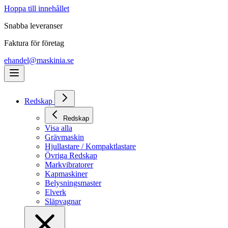
Hoppa till innehållet
Snabba leveranser
Faktura för företag
ehandel@maskinia.se
Redskap
Redskap
Visa alla
Grävmaskin
Hjullastare / Kompaktlastare
Övriga Redskap
Markvibratorer
Kapmaskiner
Belysningsmaster
Elverk
Släpvagnar