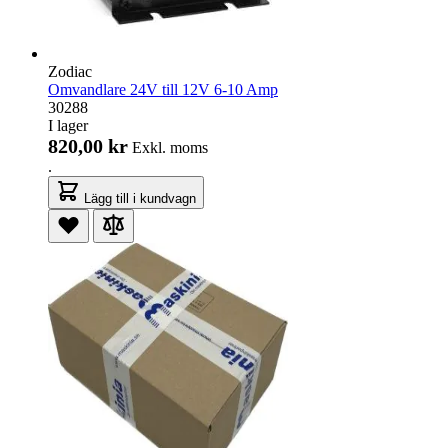
Zodiac
Omvandlare 24V till 12V 6-10 Amp
30288
I lager
820,00 kr
Exkl. moms
.
Lägg till i kundvagn