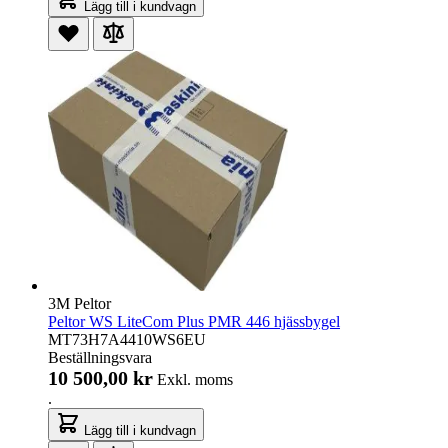
Lägg till i kundvagn
3M Peltor
Peltor WS LiteCom Plus PMR 446 hjässbygel
MT73H7A4410WS6EU
Beställningsvara
10 500,00 kr
Exkl. moms
.
Lägg till i kundvagn