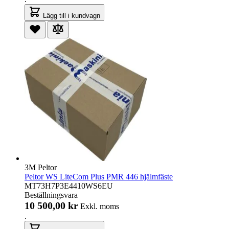
Lägg till i kundvagn
3M Peltor
Peltor WS LiteCom Plus PMR 446 hjälmfäste
MT73H7P3E4410WS6EU
Beställningsvara
10 500,00 kr
Exkl. moms
.