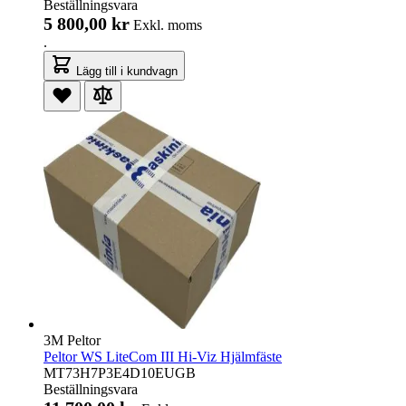
Beställningsvara
5 800,00 kr
Exkl. moms
.
Lägg till i kundvagn
3M Peltor
Peltor WS LiteCom III Hi-Viz Hjälmfäste
MT73H7P3E4D10EUGB
Beställningsvara