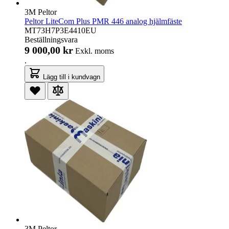
3M Peltor
Peltor LiteCom Plus PMR 446 analog hjälmfäste
MT73H7P3E4410EU
Beställningsvara
9 000,00 kr
Exkl. moms
.
Lägg till i kundvagn
3M Peltor