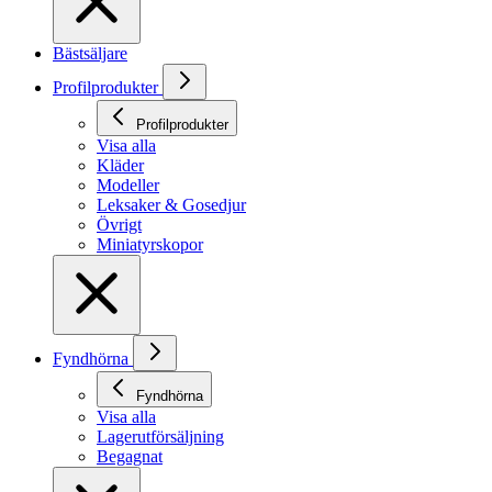
Bästsäljare
Profilprodukter
Profilprodukter
Visa alla
Kläder
Modeller
Leksaker & Gosedjur
Övrigt
Miniatyrskopor
Fyndhörna
Fyndhörna
Visa alla
Lagerutförsäljning
Begagnat