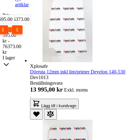
artiklar
Pris
595.00
kr 76373.00
595.00
kr
-
76373.00
kr
I lager
Xplosafe
Dörruta 12mm inkl lim/primer Develon 140-530
Dev1013
Beställningsvara
13 995,00 kr
Exkl. moms
.
Lägg till i kundvagn