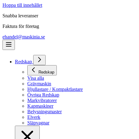
Hoppa till innehållet
Snabba leveranser
Faktura för företag
ehandel@maskinia.se
Redskap
Redskap
Visa alla
Grävmaskin
Hjullastare / Kompaktlastare
Övriga Redskap
Markvibratorer
Kapmaskiner
Belysningsmaster
Elverk
Släpvagnar