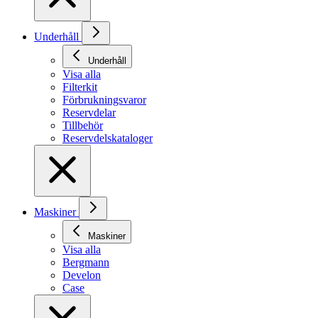
Underhåll
Underhåll
Visa alla
Filterkit
Förbrukningsvaror
Reservdelar
Tillbehör
Reservdelskataloger
Maskiner
Maskiner
Visa alla
Bergmann
Develon
Case