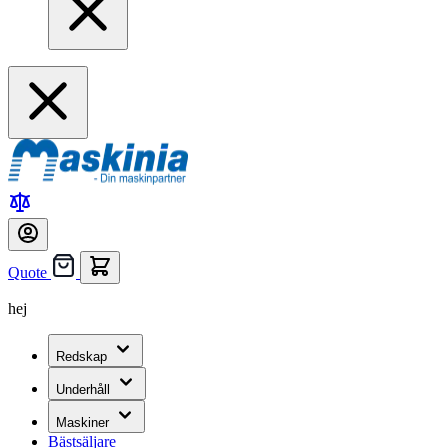
Quote
hej
Redskap
Underhåll
Maskiner
Bästsäljare