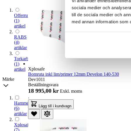
Vi använder enhetsidentifierar
sociala medier och analysera 
till de sociala medier och a
Offerruta
(1)
med annan information som du 
artikel
RABS
(4)
artiklar
Torkarblad
(1)
Xplosafe
artikel
Bomruta inkl lim/primer 12mm Develon 140-530
Märke
Dev1011
Beställningsvara
18 995,00 kr
Exkl. moms
.
Hammerglass
Lägg till i kundvagn
(6)
artiklar
Xplosafe
(7)