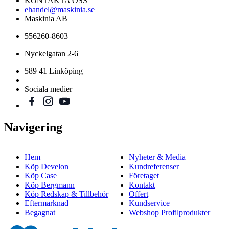
KONTAKTA OSS
ehandel@maskinia.se
Maskinia AB
556260-8603
Nyckelgatan 2-6
589 41 Linköping
Sociala medier
Navigering
Hem
Nyheter & Media
Köp Develon
Kundreferenser
Köp Case
Företaget
Köp Bergmann
Kontakt
Köp Redskap & Tillbehör
Offert
Eftermarknad
Kundservice
Begagnat
Webshop Profilprodukter