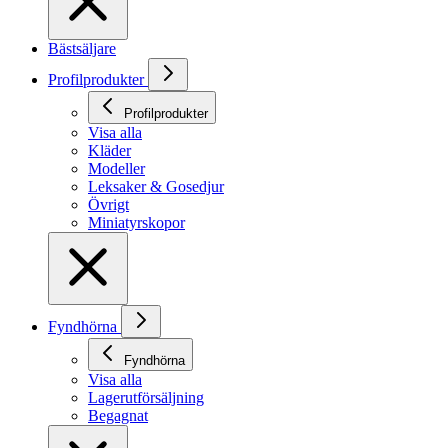
Bästsäljare
Profilprodukter
Profilprodukter
Visa alla
Kläder
Modeller
Leksaker & Gosedjur
Övrigt
Miniatyrskopor
Fyndhörna
Fyndhörna
Visa alla
Lagerutförsäljning
Begagnat