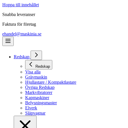
Hoppa till innehållet
Snabba leveranser
Faktura för företag
ehandel@maskinia.se
Redskap
Redskap
Visa alla
Grävmaskin
Hjullastare / Kompaktlastare
Övriga Redskap
Markvibratorer
Kapmaskiner
Belysningsmaster
Elverk
Släpvagnar