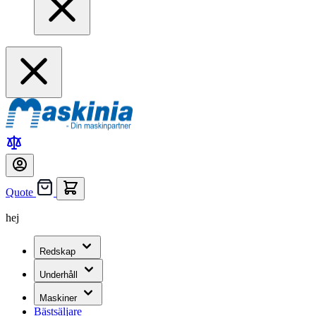
Quote
hej
Redskap
Underhåll
Maskiner
Bästsäljare