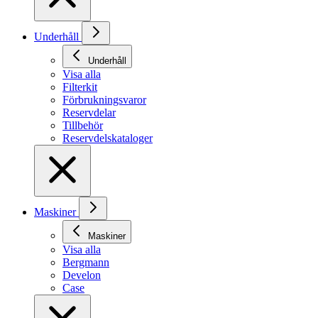
Underhåll
Underhåll
Visa alla
Filterkit
Förbrukningsvaror
Reservdelar
Tillbehör
Reservdelskataloger
Maskiner
Maskiner
Visa alla
Bergmann
Develon
Case