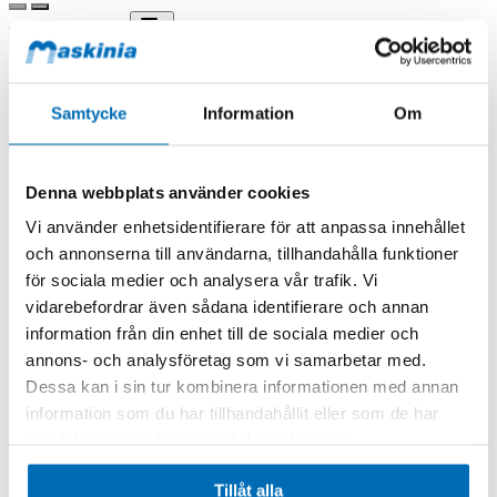
Samtycke
Information
Om
Denna webbplats använder cookies
Vi använder enhetsidentifierare för att anpassa innehållet
och annonserna till användarna, tillhandahålla funktioner
för sociala medier och analysera vår trafik. Vi
vidarebefordrar även sådana identifierare och annan
information från din enhet till de sociala medier och
Husqvarna
annons- och analysföretag som vi samarbetar med.
K 1 PACE 14" / 350 mm (Klinga ingår, exkl batteri/laddare)
970519201
Dessa kan i sin tur kombinera informationen med annan
I lager
information som du har tillhandahållit eller som de har
16 075,00 kr
Exkl. moms
samlat in när du har använt deras tjänster.
.
Lägg till i kundvagn
Tillåt alla