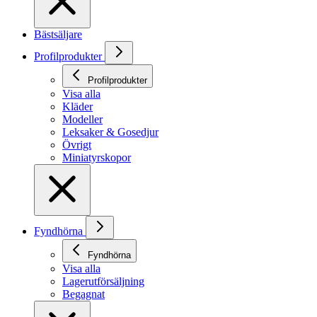
Bästsäljare
Profilprodukter
Profilprodukter
Visa alla
Kläder
Modeller
Leksaker & Gosedjur
Övrigt
Miniatyrskopor
Fyndhörna
Fyndhörna
Visa alla
Lagerutförsäljning
Begagnat