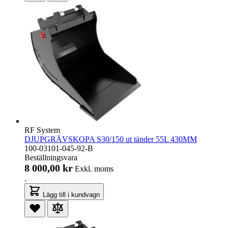
RF System
DJUPGRÄVSKOPA S30/150 ut tänder 55L 430MM
100-03101-045-92-B
Beställningsvara
8 000,00 kr
Exkl. moms
.
Lägg till i kundvagn