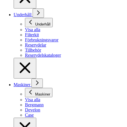
Underhåll
Underhåll
Visa alla
Filterkit
Förbrukningsvaror
Reservdelar
Tillbehör
Reservdelskataloger
Maskiner
Maskiner
Visa alla
Bergmann
Develon
Case