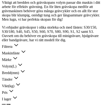
Viktigt att bredden och grävskopans volym passar din maskin i ditt
arbete för effektiv grävning. En för liten grävskopa medför att
grävmaskinen behöver göra många grävcykler och en allt för stor
skopa blir klumpig, onödigt tung och ger långsammare grävcykler.
Men lugn, vi har perfekta skopan för dig!
Vi erbjuder grävskopor i olika storleka och med fästen: S30/150,
S30/180, S40, S45, S50, S60, S70, S80, S90, S1, S2 samt S3.
Oavsett om du behöver en grävskopa till minigrävare, hjulgrävare
eller bandgrävare, har vi rätt modell för dig.
Filtrera
Maskinfäste
Märke
Volym(L)
Bredd(mm)
Tänder
Vikt(kg)
Pris
I lager