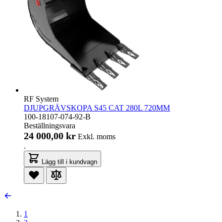
RF System
DJUPGRÄVSKOPA S45 CAT 280L 720MM
100-18107-074-92-B
Beställningsvara
24 000,00 kr
Exkl. moms
.
Lägg till i kundvagn
1