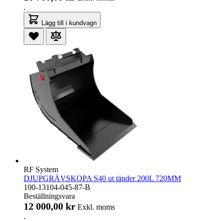
.
Lägg till i kundvagn
RF System
DJUPGRÄVSKOPA S40 ut tänder 200L 720MM
100-13104-045-87-B
Beställningsvara
12 000,00 kr
Exkl. moms
.