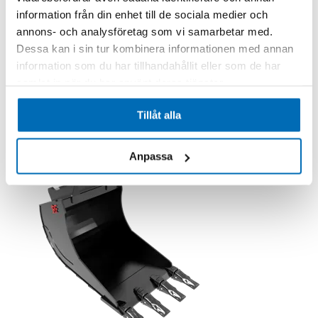
information från din enhet till de sociala medier och
annons- och analysföretag som vi samarbetar med.
RF System
Dessa kan i sin tur kombinera informationen med annan
DJUPGRÄVSKOPA S40 CAT 200L 720MM
information som du har tillhandahållit eller som de har
100-13104-073-07-B
samlat in när du har använt deras tjänster.
Beställningsvara
14 610,00 kr
Exkl. moms
.
Tillåt alla
Lägg till i kundvagn
Anpassa