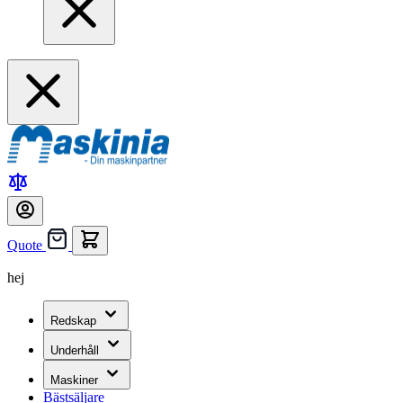
Quote
hej
Redskap
Underhåll
Maskiner
Bästsäljare