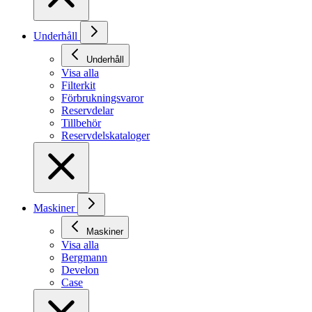
Underhåll
Underhåll
Visa alla
Filterkit
Förbrukningsvaror
Reservdelar
Tillbehör
Reservdelskataloger
Maskiner
Maskiner
Visa alla
Bergmann
Develon
Case