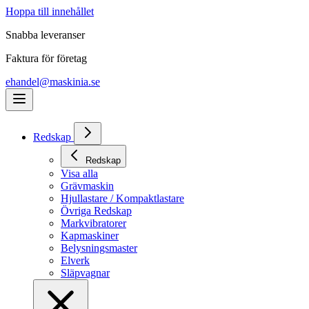
Hoppa till innehållet
Snabba leveranser
Faktura för företag
ehandel@maskinia.se
Redskap
Redskap
Visa alla
Grävmaskin
Hjullastare / Kompaktlastare
Övriga Redskap
Markvibratorer
Kapmaskiner
Belysningsmaster
Elverk
Släpvagnar