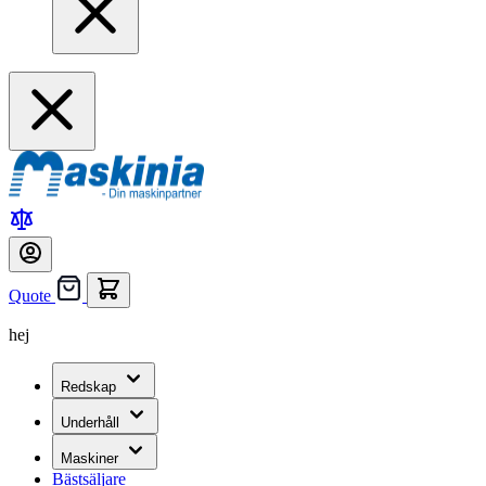
Quote
hej
Redskap
Underhåll
Maskiner
Bästsäljare