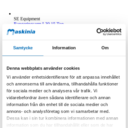
SE Equipment
Rangeringsarm L30 15 Ton
101274
Beställningsvara
14 946,00 kr
Exkl. moms
.
Samtycke
Information
Om
Lägg till i kundvagn
Denna webbplats använder cookies
Vi använder enhetsidentifierare för att anpassa innehållet
och annonserna till användarna, tillhandahålla funktioner
för sociala medier och analysera vår trafik. Vi
vidarebefordrar även sådana identifierare och annan
information från din enhet till de sociala medier och
annons- och analysföretag som vi samarbetar med.
Dessa kan i sin tur kombinera informationen med annan
information som du har tillhandahållit eller som de har