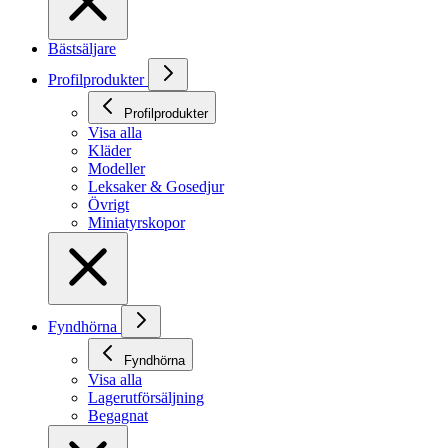
Bästsäljare
Profilprodukter
Profilprodukter
Visa alla
Kläder
Modeller
Leksaker & Gosedjur
Övrigt
Miniatyrskopor
Fyndhörna
Fyndhörna
Visa alla
Lagerutförsäljning
Begagnat