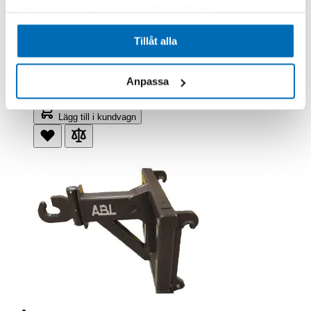
samlat in när du har använt deras tjänster.
SE Equipment
Tillåt alla
Rangeringsarm St BM 15 Ton
101277
Beställningsvara
16 826,00 kr
Anpassa
Exkl. moms
.
Lägg till i kundvagn