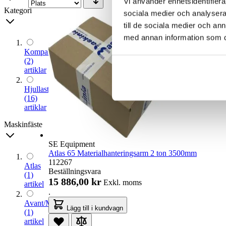
Vi använder enhetsidentifierar
Kategori
sociala medier och analysera 
till de sociala medier och a
med annan information som du 
Kompaktlastare
(2)
artiklar
Hjullastare
(16)
artiklar
Maskinfäste
SE Equipment
Atlas 65 Materialhanteringsarm 2 ton 3500mm
112267
Atlas
Beställningsvara
(1)
15 886,00 kr
Exkl. moms
artikel
.
Avant/Multione
Lägg till i kundvagn
(1)
artikel