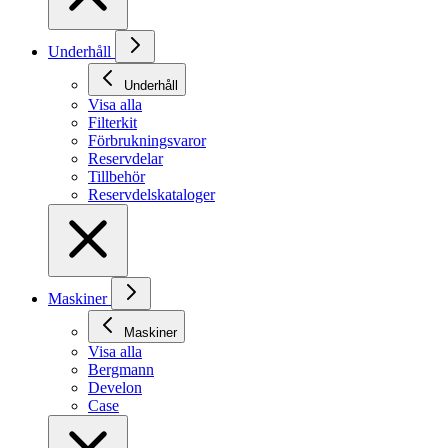
Underhåll
Underhåll
Visa alla
Filterkit
Förbrukningsvaror
Reservdelar
Tillbehör
Reservdelskataloger
Maskiner
Maskiner
Visa alla
Bergmann
Develon
Case