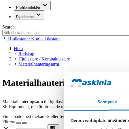
Profilprodukter
Fyndhörna
Search
Hjullastare / Kompaktlastare
Hem
Redskap
Hjullastare / Kompaktlastare
Materialhanteringsarm
Materialhanteringsarm
Materialhanteringsarm till hjullastare och kompaktlastare för säker och
Samtycke
SE Equipment, och är utrustade med säkerhetsstopp så inte armen glider
Finns både med mekanisk eller hydraulisk justering av längden på lyf
Denna webbplats använder 
Filtrera