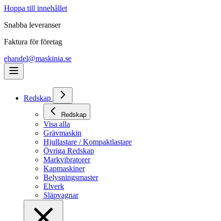
Hoppa till innehållet
Snabba leveranser
Faktura för företag
ehandel@maskinia.se
Redskap
Redskap
Visa alla
Grävmaskin
Hjullastare / Kompaktlastare
Övriga Redskap
Markvibratorer
Kapmaskiner
Belysningsmaster
Elverk
Släpvagnar