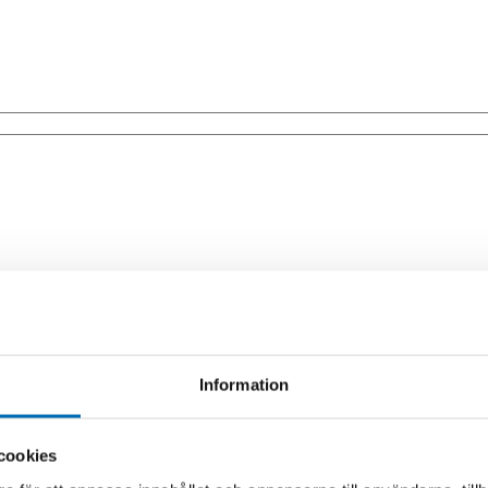
 effektivt hantering av lyft av olika material. Våra redskap för materia
Information
 ur sitt fäste.
tarmen.
cookies