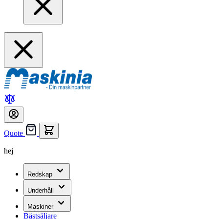
Quote
hej
Redskap
Underhåll
Maskiner
Bästsäljare