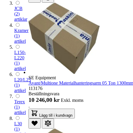
JCB
(2)
artiklar
Kramer
(1)
artikel
L150-
L220
(1)
artikel
SE Equipment
L20/L25
Avant/Multione Materialhanteringsarm 05 Ton 1300m
(1)
113176
artikel
Beställningsvara
10 246,00 kr
Exkl. moms
Terex
.
(1)
artikel
Lägg till i kundvagn
L30
(1)