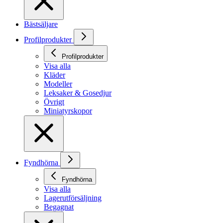
Bästsäljare
Profilprodukter
Profilprodukter
Visa alla
Kläder
Modeller
Leksaker & Gosedjur
Övrigt
Miniatyrskopor
Fyndhörna
Fyndhörna
Visa alla
Lagerutförsäljning
Begagnat