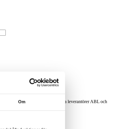
lhantering för lastmaskiner är från våra leverantörer ABL och
Om