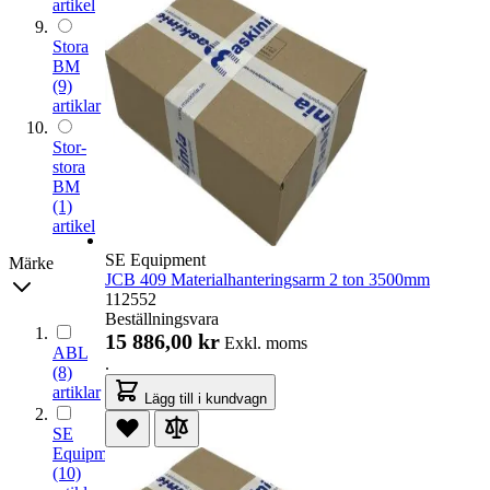
artikel
Stora
BM
(9)
artiklar
Stor-
stora
BM
(1)
artikel
SE Equipment
Märke
JCB 409 Materialhanteringsarm 2 ton 3500mm
112552
Beställningsvara
15 886,00 kr
Exkl. moms
ABL
.
(8)
artiklar
Lägg till i kundvagn
SE
Equipment
(10)