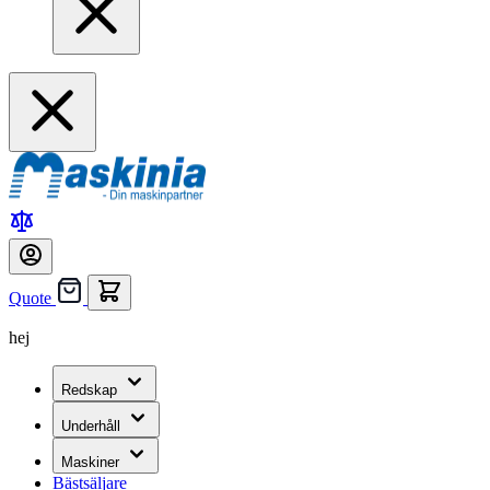
Quote
hej
Redskap
Underhåll
Maskiner
Bästsäljare