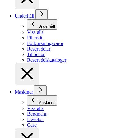
Underhåll
Underhåll
Visa alla
Filterkit
Förbrukningsvaror
Reservdelar
Tillbehör
Reservdelskataloger
Maskiner
Maskiner
Visa alla
Bergmann
Develon
Case