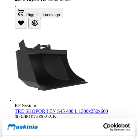
.
Lägg till i kundvagn
RF System
TRE SKOPOR I EN S45 400 L 1300x250x600
003-08107-000-92-B
Beställningsvara
34 880,00 kr
Exkl. moms
.