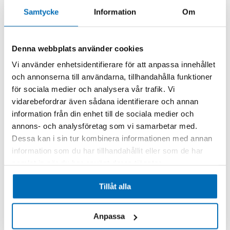
Samtycke
Information
Om
Lägg till i kundvagn
Denna webbplats använder cookies
Vi använder enhetsidentifierare för att anpassa innehållet
och annonserna till användarna, tillhandahålla funktioner
för sociala medier och analysera vår trafik. Vi
vidarebefordrar även sådana identifierare och annan
information från din enhet till de sociala medier och
annons- och analysföretag som vi samarbetar med.
Dessa kan i sin tur kombinera informationen med annan
information som du har tillhandahållit eller som de har
samlat in när du har använt deras tjänster.
RF System
TRE SKOPOR I EN S45 550 L 1400x250x700
003-13107-000-14-B
Tillåt alla
Beställningsvara
45 670,00 kr
Exkl. moms
.
Anpassa