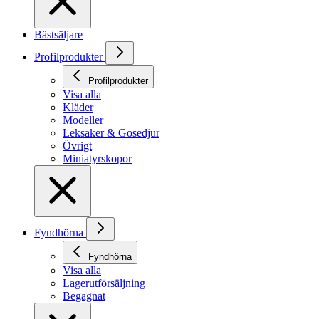
Bästsäljare
Profilprodukter
Profilprodukter
Visa alla
Kläder
Modeller
Leksaker & Gosedjur
Övrigt
Miniatyrskopor
Fyndhörna
Fyndhörna
Visa alla
Lagerutförsäljning
Begagnat