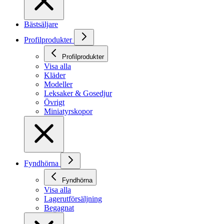
Bästsäljare
Profilprodukter
Profilprodukter
Visa alla
Kläder
Modeller
Leksaker & Gosedjur
Övrigt
Miniatyrskopor
Fyndhörna
Fyndhörna
Visa alla
Lagerutförsäljning
Begagnat