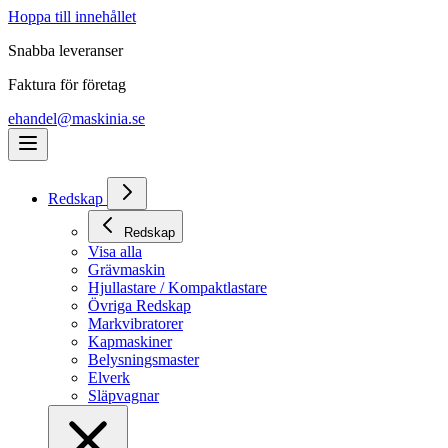
Hoppa till innehållet
Snabba leveranser
Faktura för företag
ehandel@maskinia.se
Redskap
Redskap
Visa alla
Grävmaskin
Hjullastare / Kompaktlastare
Övriga Redskap
Markvibratorer
Kapmaskiner
Belysningsmaster
Elverk
Släpvagnar