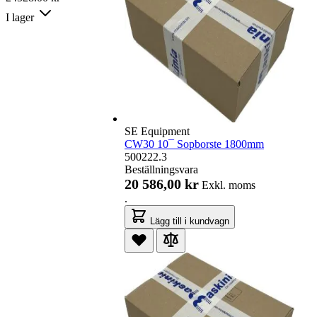
I lager
SE Equipment
CW30 10¯ Sopborste 1800mm
500222.3
Beställningsvara
20 586,00 kr
Exkl. moms
.
Lägg till i kundvagn