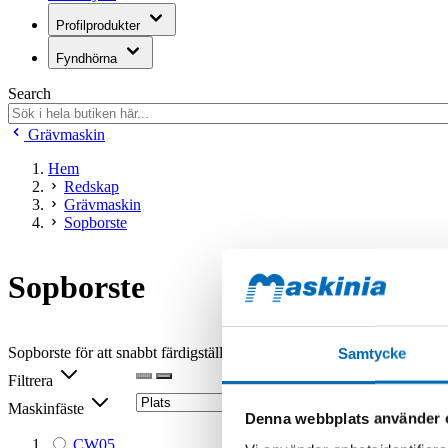
Profilprodukter
Fyndhörna
Search
Grävmaskin
Hem
Redskap
Grävmaskin
Sopborste
Sopborste
Sopborste för att snabbt färdigställa arbetet och skapa en bra finish p
Samtycke
Filtrera
Maskinfäste
Denna webbplats använder 
CW05