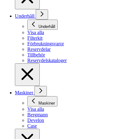
Underhåll
Underhåll
Visa alla
Filterkit
Förbrukningsvaror
Reservdelar
Tillbehör
Reservdelskataloger
Maskiner
Maskiner
Visa alla
Bergmann
Develon
Case