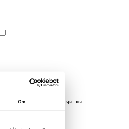
för att sopa ihop grus, snö, glas eller spannmål.
Om