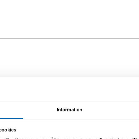
å arbetet. Borstarna fungerar bra på de flesta underlag och kan användas 
Information
cookies