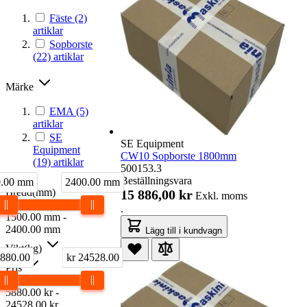
Fäste
(2)
artiklar
Sopborste
(22)
artiklar
Märke
EMA
(5)
artiklar
SE
SE Equipment
Equipment
CW10 Sopborste 1800mm
(19)
artiklar
500153.3
Beställningsvara
0.00 mm
2400.00 mm
Bredd(mm)
15 886,00 kr
Exkl. moms
.
1500.00
mm
-
2400.00
mm
Lägg till i kundvagn
Vikt(kg)
5880.00
kr 24528.00
Pris
5880.00
kr
-
24528.00
kr