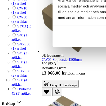
Vi använder enhetsidentifierar
(1)
artikel
sociala medier och analysera 
CW10
till de sociala medier och a
(1)
artikel
CW30
med annan information som du 
(3)
artiklar
SY03
(1)
artikel
S40
(1)
artikel
S40-S50
(1)
artikel
S45
(3)
SE Equipment
artiklar
CW05 Sopborste 1500mm
S50
(2)
500152.3
artiklar
Beställningsvara
S50-S60
13 066,00 kr
Exkl. moms
(2)
artiklar
.
S60
(4)
artiklar
Lägg till i kundvagn
Hydrema
45
(1)
artikel
Redskap