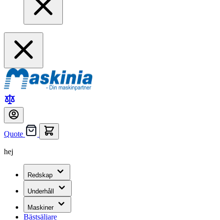
Quote
hej
Redskap
Underhåll
Maskiner
Bästsäljare