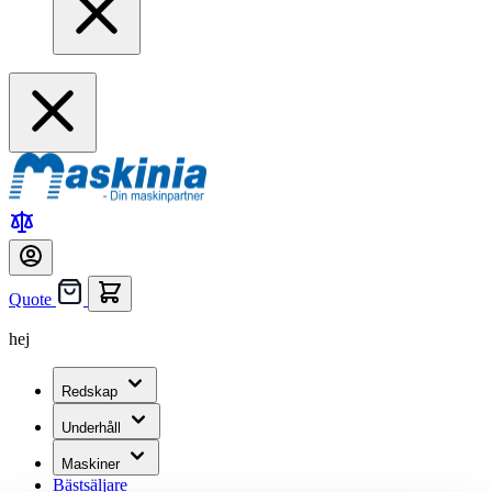
Quote
hej
Redskap
Underhåll
Maskiner
Bästsäljare