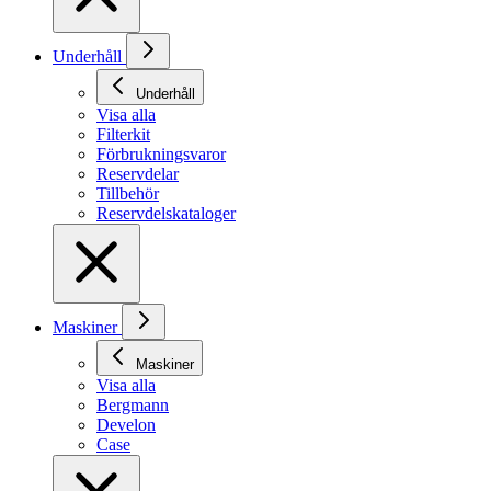
Underhåll
Underhåll
Visa alla
Filterkit
Förbrukningsvaror
Reservdelar
Tillbehör
Reservdelskataloger
Maskiner
Maskiner
Visa alla
Bergmann
Develon
Case