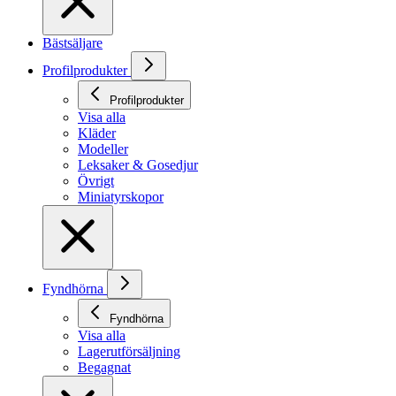
Bästsäljare
Profilprodukter
Profilprodukter
Visa alla
Kläder
Modeller
Leksaker & Gosedjur
Övrigt
Miniatyrskopor
Fyndhörna
Fyndhörna
Visa alla
Lagerutförsäljning
Begagnat