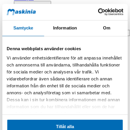
Profilprodukter
Fyndhörna
Search
Samtycke
Information
Om
Hem
Denna webbplats använder cookies
Hem
KABELENH.MASKIN .TR/TE/TRE
Vi använder enhetsidentifierare för att anpassa innehållet
Produkten finns i följande kategorier:
och annonserna till användarna, tillhandahålla funktioner
för sociala medier och analysera vår trafik. Vi
Rototilt
vidarebefordrar även sådana identifierare och annan
KABELENH.MASKIN .TR/TE/TRE
information från din enhet till de sociala medier och
annons- och analysföretag som vi samarbetar med.
Dessa kan i sin tur kombinera informationen med annan
information som du har tillhandahållit eller som de har
samlat in när du har använt deras tjänster.
Tillåt alla