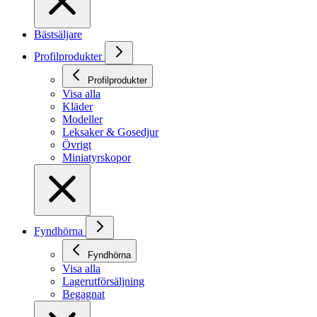
Bästsäljare
Profilprodukter
Profilprodukter
Visa alla
Kläder
Modeller
Leksaker & Gosedjur
Övrigt
Miniatyrskopor
Fyndhörna
Fyndhörna
Visa alla
Lagerutförsäljning
Begagnat