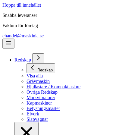
Hoppa till innehållet
Snabba leveranser
Faktura för företag
ehandel@maskinia.se
Redskap
Redskap
Visa alla
Grävmaskin
Hjullastare / Kompaktlastare
Övriga Redskap
Markvibratorer
Kapmaskiner
Belysningsmaster
Elverk
Släpvagnar