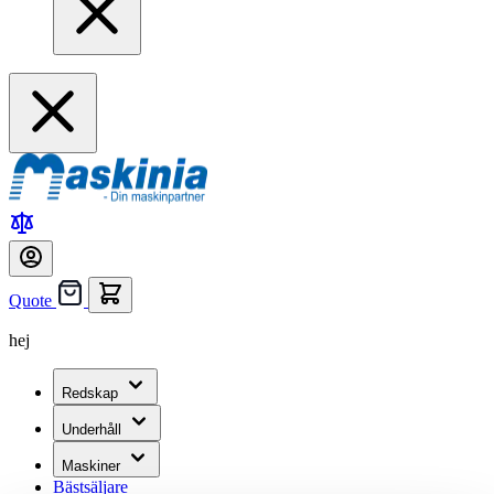
Quote
hej
Redskap
Underhåll
Maskiner
Bästsäljare