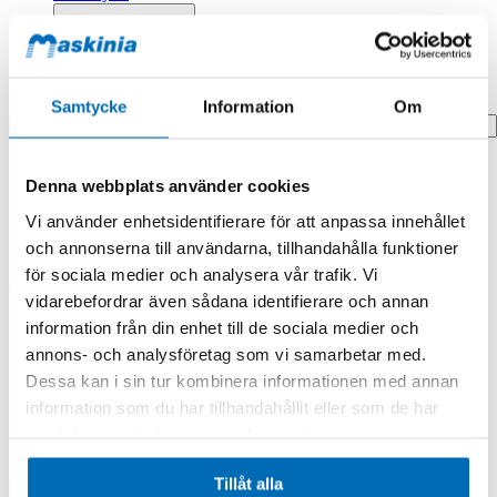
Profilprodukter
Fyndhörna
Search
Samtycke
Information
Om
Hem
Denna webbplats använder cookies
Hem
KABLAGE HYTT PROPPLUS 24V PON
Vi använder enhetsidentifierare för att anpassa innehållet
Produkten finns i följande kategorier:
och annonserna till användarna, tillhandahålla funktioner
för sociala medier och analysera vår trafik. Vi
Rototilt
vidarebefordrar även sådana identifierare och annan
KABLAGE HYTT PROPPLUS 24V PON
information från din enhet till de sociala medier och
annons- och analysföretag som vi samarbetar med.
Dessa kan i sin tur kombinera informationen med annan
information som du har tillhandahållit eller som de har
samlat in när du har använt deras tjänster.
Tillåt alla