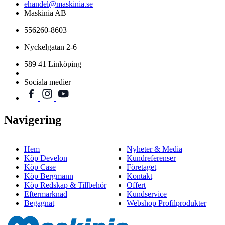
ehandel@maskinia.se
Maskinia AB
556260-8603
Nyckelgatan 2-6
589 41 Linköping
Sociala medier
Navigering
Hem
Nyheter & Media
Köp Develon
Kundreferenser
Köp Case
Företaget
Köp Bergmann
Kontakt
Köp Redskap & Tillbehör
Offert
Eftermarknad
Kundservice
Begagnat
Webshop Profilprodukter