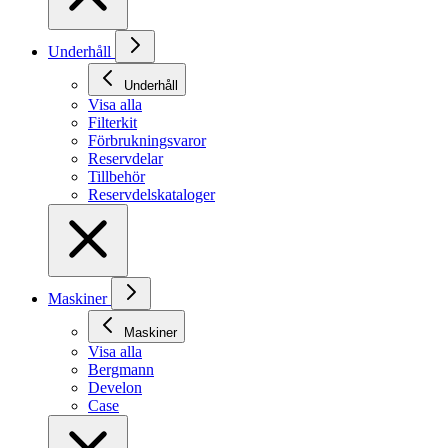
Underhåll
Underhåll
Visa alla
Filterkit
Förbrukningsvaror
Reservdelar
Tillbehör
Reservdelskataloger
Maskiner
Maskiner
Visa alla
Bergmann
Develon
Case