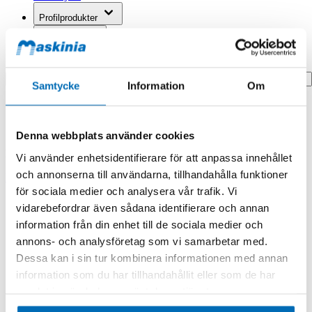
Profilprodukter
Fyndhörna
Search
Samtycke
Information
Om
Hem
Hem
Shims Skruvkåpa EC10/EC15/EC20 0,9mm
Denna webbplats använder cookies
Produkten finns i följande kategorier:
Vi använder enhetsidentifierare för att anpassa innehållet
och annonserna till användarna, tillhandahålla funktioner
Engcon
för sociala medier och analysera vår trafik. Vi
Shims Skruvkåpa EC10/EC15/EC20
vidarebefordrar även sådana identifierare och annan
0,9mm
information från din enhet till de sociala medier och
annons- och analysföretag som vi samarbetar med.
Dessa kan i sin tur kombinera informationen med annan
information som du har tillhandahållit eller som de har
samlat in när du har använt deras tjänster.