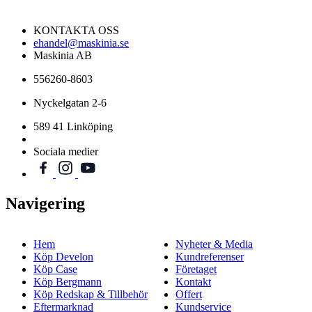
KONTAKTA OSS
ehandel@maskinia.se
Maskinia AB
556260-8603
Nyckelgatan 2-6
589 41 Linköping
Sociala medier
Navigering
Hem
Nyheter & Media
Köp Develon
Kundreferenser
Köp Case
Företaget
Köp Bergmann
Kontakt
Köp Redskap & Tillbehör
Offert
Eftermarknad
Kundservice