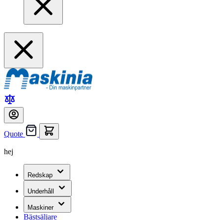
Quote
hej
Redskap
Underhåll
Maskiner
Bästsäljare