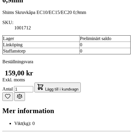
Shims Skruvkåpa EC10/EC15/EC20 0,9mm
SKU:
1001712
Lager
Preliminärt saldo
Linköping
0
Staffanstorp
0
Beställningsvara
159,00 kr
Exkl. moms
Antal
Lägg till i kundvagn
Mer information
Vikt(kg):
0