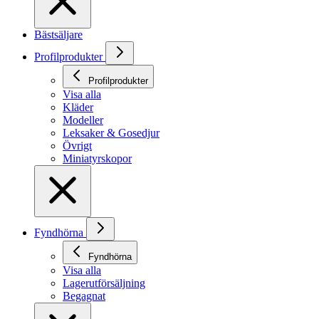
Bästsäljare
Profilprodukter
Profilprodukter
Visa alla
Kläder
Modeller
Leksaker & Gosedjur
Övrigt
Miniatyrskopor
Fyndhörna
Fyndhörna
Visa alla
Lagerutförsäljning
Begagnat