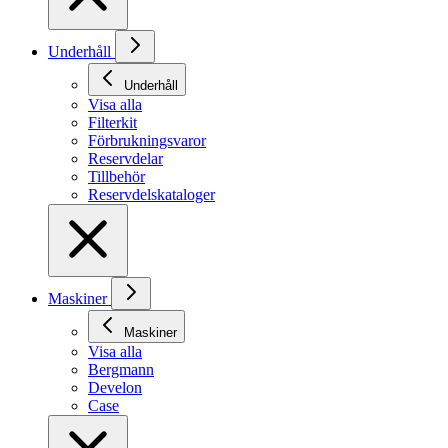
Underhåll
Underhåll
Visa alla
Filterkit
Förbrukningsvaror
Reservdelar
Tillbehör
Reservdelskataloger
Maskiner
Maskiner
Visa alla
Bergmann
Develon
Case