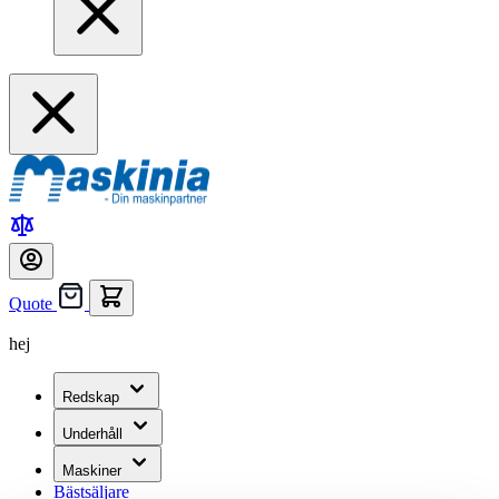
Quote
hej
Redskap
Underhåll
Maskiner
Bästsäljare