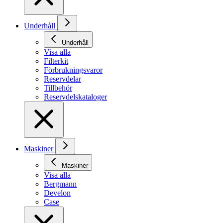
Underhåll
Underhåll
Visa alla
Filterkit
Förbrukningsvaror
Reservdelar
Tillbehör
Reservdelskataloger
Maskiner
Maskiner
Visa alla
Bergmann
Develon
Case