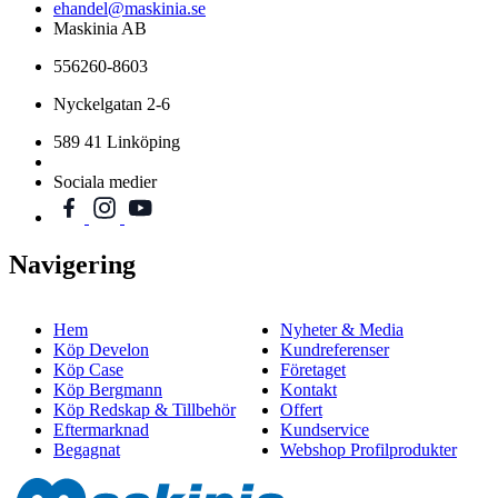
ehandel@maskinia.se
Maskinia AB
556260-8603
Nyckelgatan 2-6
589 41 Linköping
Sociala medier
Navigering
Hem
Nyheter & Media
Köp Develon
Kundreferenser
Köp Case
Företaget
Köp Bergmann
Kontakt
Köp Redskap & Tillbehör
Offert
Eftermarknad
Kundservice
Begagnat
Webshop Profilprodukter