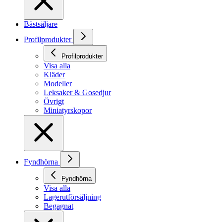
Bästsäljare
Profilprodukter
Profilprodukter
Visa alla
Kläder
Modeller
Leksaker & Gosedjur
Övrigt
Miniatyrskopor
Fyndhörna
Fyndhörna
Visa alla
Lagerutförsäljning
Begagnat