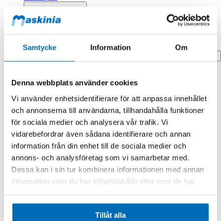
Profilprodukter
Fyndhörna
Search
Samtycke
Information
Om
Hem
Denna webbplats använder cookies
Hem
Shims Centrumring - EC15 - 0,5mm
Vi använder enhetsidentifierare för att anpassa innehållet
Produkten finns i följande kategorier:
och annonserna till användarna, tillhandahålla funktioner
för sociala medier och analysera vår trafik. Vi
Engcon
vidarebefordrar även sådana identifierare och annan
Shims Centrumring - EC15 - 0,5mm
information från din enhet till de sociala medier och
annons- och analysföretag som vi samarbetar med.
Dessa kan i sin tur kombinera informationen med annan
information som du har tillhandahållit eller som de har
samlat in när du har använt deras tjänster.
Tillåt alla