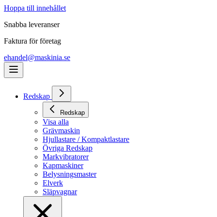
Hoppa till innehållet
Snabba leveranser
Faktura för företag
ehandel@maskinia.se
Redskap
Redskap
Visa alla
Grävmaskin
Hjullastare / Kompaktlastare
Övriga Redskap
Markvibratorer
Kapmaskiner
Belysningsmaster
Elverk
Släpvagnar