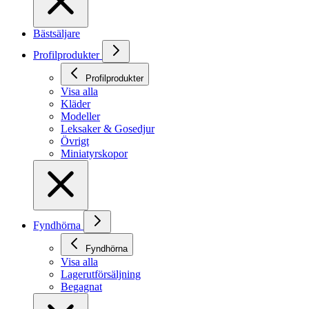
Bästsäljare
Profilprodukter
Profilprodukter
Visa alla
Kläder
Modeller
Leksaker & Gosedjur
Övrigt
Miniatyrskopor
Fyndhörna
Fyndhörna
Visa alla
Lagerutförsäljning
Begagnat