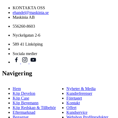
KONTAKTA OSS
ehandel@maskinia.se
Maskinia AB
556260-8603
Nyckelgatan 2-6
589 41 Linköping
Sociala medier
Navigering
Hem
Nyheter & Media
Köp Develon
Kundreferenser
Köp Case
Företaget
Köp Bergmann
Kontakt
Köp Redskap & Tillbehör
Offert
Eftermarknad
Kundservice
Begagnat
Webshop Profilprodukter