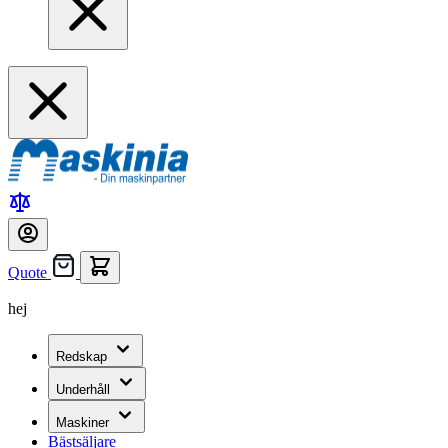
Quote
hej
Redskap
Underhåll
Maskiner
Bästsäljare