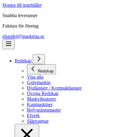
Hoppa till innehållet
Snabba leveranser
Faktura för företag
ehandel@maskinia.se
Redskap
Redskap
Visa alla
Grävmaskin
Hjullastare / Kompaktlastare
Övriga Redskap
Markvibratorer
Kapmaskiner
Belysningsmaster
Elverk
Släpvagnar