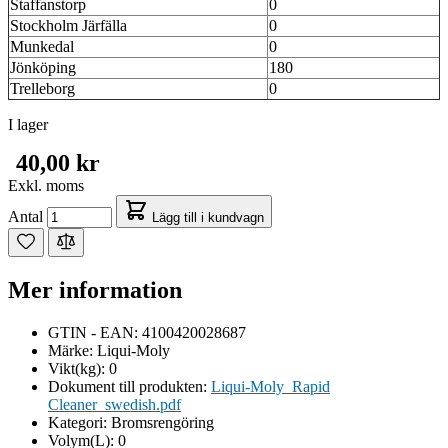
Staffanstorp
0
Stockholm Järfälla
0
Munkedal
0
Jönköping
180
Trelleborg
0
I lager
40,00 kr
Exkl. moms
Antal
Lägg till i kundvagn
Mer information
GTIN - EAN:
4100420028687
Märke:
Liqui-Moly
Vikt(kg):
0
Dokument till produkten:
Liqui-Moly_Rapid
Cleaner_swedish.pdf
Kategori:
Bromsrengöring
Volym(L):
0