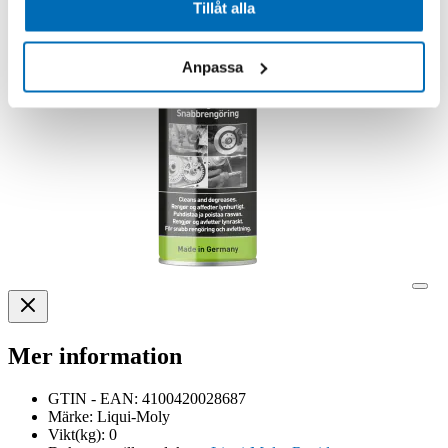
Tillåt alla
Anpassa
Mer information
GTIN - EAN:
4100420028687
Märke:
Liqui-Moly
Vikt(kg):
0