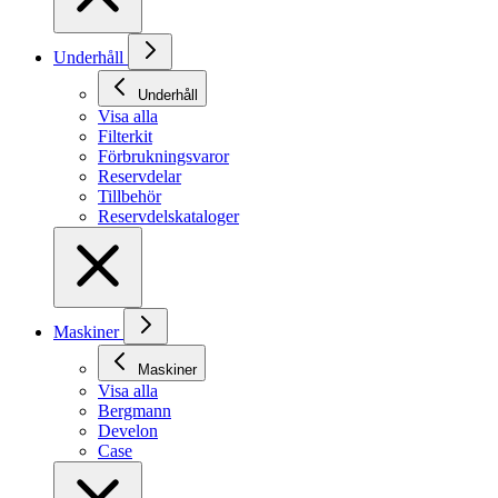
Underhåll
Underhåll
Visa alla
Filterkit
Förbrukningsvaror
Reservdelar
Tillbehör
Reservdelskataloger
Maskiner
Maskiner
Visa alla
Bergmann
Develon
Case