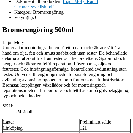
Dokument till produkten:
Liqui-Moly_Rapid
Cleaner_swedish.pdf
Kategori:
Bromsrengöring
Volym(L):
0
Bromsrengöring 500ml
Liqui-Moly
Underlättar monteringsarbeten på ett renare och säkrare sätt. Tar
hand om olja, fett och smuts snabbt och utan rester. De behandlade
delarna är absolut fria från rester och helt avfettade. Sparar tid och
pengar och säkrar en felfri reparation. Löser harts-, olje- och
fettrester. God inträngningsförmåga, kontrollerad avdunstning utan
rester. Universellt rengöringsmedel för snabb rengöring och
avfettning av små komponenter inom fordons- och industrisektorn.
Bromsar, kopplingar, växellådor och för monteringsoch
reparationsarbeten. Tar bort olje- och fettfl äckar på golvbeläggning,
tyg och beklädnader
SKU:
LM-2868
Lager
Preliminärt saldo
Linköping
121