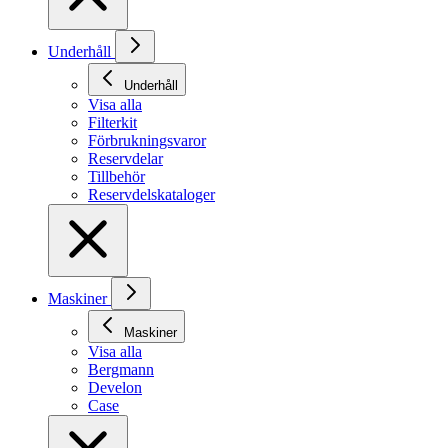
Underhåll
Underhåll
Visa alla
Filterkit
Förbrukningsvaror
Reservdelar
Tillbehör
Reservdelskataloger
Maskiner
Maskiner
Visa alla
Bergmann
Develon
Case