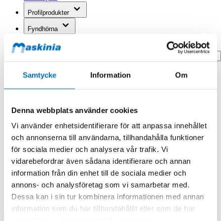
Profilprodukter
Fyndhörna
Search
Hem
Samtycke
Information
Om
Hem
Bränslefilter,slang ø5Mm (6Mm) (Wk 32)
Produkten finns i följande kategorier:
Denna webbplats använder cookies
Vi använder enhetsidentifierare för att anpassa innehållet
Webasto
och annonserna till användarna, tillhandahålla funktioner
Bränslefilter,slang ø5Mm (6Mm) (Wk 32)
för sociala medier och analysera vår trafik. Vi
vidarebefordrar även sådana identifierare och annan
information från din enhet till de sociala medier och
annons- och analysföretag som vi samarbetar med.
Dessa kan i sin tur kombinera informationen med annan
information som du har tillhandahållit eller som de har
samlat in när du har använt deras tjänster.