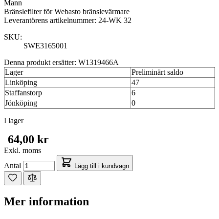
Mann
Bränslefilter för Webasto bränslevärmare
Leverantörens artikelnummer: 24-WK 32
SKU:
SWE3165001
Denna produkt ersätter: W1319466A
Lager
Preliminärt saldo
Linköping
47
Staffanstorp
6
Jönköping
0
I lager
64,00 kr
Exkl. moms
Antal
Lägg till i kundvagn
Mer information