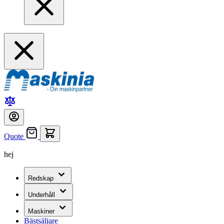
Quote
hej
Redskap
Underhåll
Maskiner
Bästsäljare