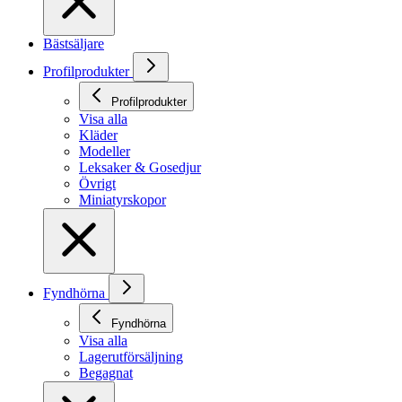
Bästsäljare
Profilprodukter
Profilprodukter
Visa alla
Kläder
Modeller
Leksaker & Gosedjur
Övrigt
Miniatyrskopor
Fyndhörna
Fyndhörna
Visa alla
Lagerutförsäljning
Begagnat