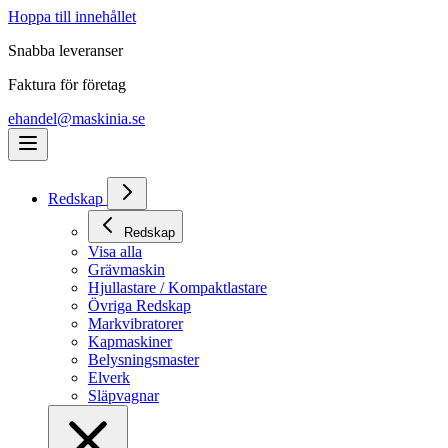
Hoppa till innehållet
Snabba leveranser
Faktura för företag
ehandel@maskinia.se
Redskap
Redskap
Visa alla
Grävmaskin
Hjullastare / Kompaktlastare
Övriga Redskap
Markvibratorer
Kapmaskiner
Belysningsmaster
Elverk
Släpvagnar