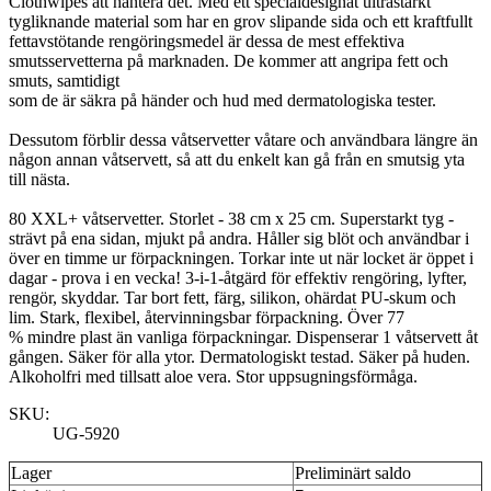
Clothwipes att hantera det. Med ett specialdesignat ultrastarkt
tygliknande material som har en grov slipande sida och ett kraftfullt
fettavstötande rengöringsmedel är dessa de mest effektiva
smutsservetterna på marknaden. De kommer att angripa fett och
smuts, samtidigt
som de är säkra på händer och hud med dermatologiska tester.
Dessutom förblir dessa våtservetter våtare och användbara längre än
någon annan våtservett, så att du enkelt kan gå från en smutsig yta
till nästa.
80 XXL+ våtservetter. Storlet - 38 cm x 25 cm. Superstarkt tyg -
strävt på ena sidan, mjukt på andra. Håller sig blöt och användbar i
över en timme ur förpackningen. Torkar inte ut när locket är öppet i
dagar - prova i en vecka! 3-i-1-åtgärd för effektiv rengöring, lyfter,
rengör, skyddar. Tar bort fett, färg, silikon, ohärdat PU-skum och
lim. Stark, flexibel, återvinningsbar förpackning. Över 77
% mindre plast än vanliga förpackningar. Dispenserar 1 våtservett åt
gången. Säker för alla ytor. Dermatologiskt testad. Säker på huden.
Alkoholfri med tillsatt aloe vera. Stor uppsugningsförmåga.
SKU:
UG-5920
Lager
Preliminärt saldo