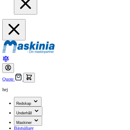
Quote
hej
Redskap
Underhåll
Maskiner
Bästsäljare