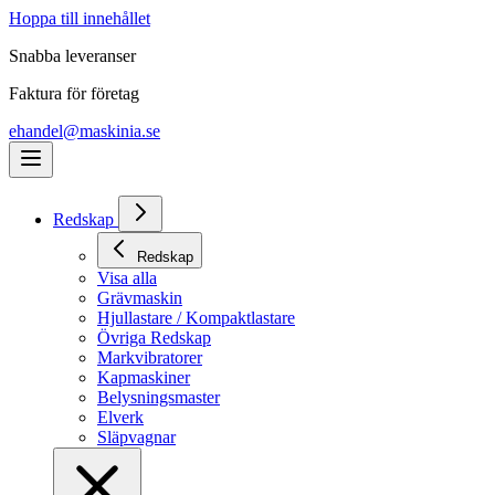
Hoppa till innehållet
Snabba leveranser
Faktura för företag
ehandel@maskinia.se
Redskap
Redskap
Visa alla
Grävmaskin
Hjullastare / Kompaktlastare
Övriga Redskap
Markvibratorer
Kapmaskiner
Belysningsmaster
Elverk
Släpvagnar