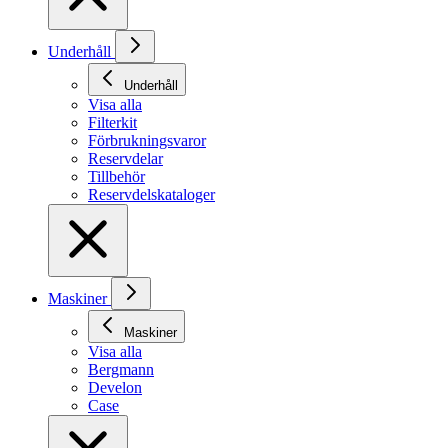
Underhåll
Underhåll
Visa alla
Filterkit
Förbrukningsvaror
Reservdelar
Tillbehör
Reservdelskataloger
Maskiner
Maskiner
Visa alla
Bergmann
Develon
Case