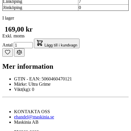
Linköping
7
Jönköping
0
I lager
169,00 kr
Exkl. moms
Antal
Lägg till i kundvagn
Mer information
GTIN - EAN:
5060460470121
Märke:
Ultra Grime
Vikt(kg):
0
KONTAKTA OSS
ehandel@maskinia.se
Maskinia AB