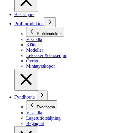
Bästsäljare
Profilprodukter
Profilprodukter
Visa alla
Kläder
Modeller
Leksaker & Gosedjur
Övrigt
Miniatyrskopor
Fyndhörna
Fyndhörna
Visa alla
Lagerutförsäljning
Begagnat