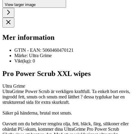
View larger image
Mer information
GTIN - EAN:
5060460470121
Märke:
Ultra Grime
Vikt(kg):
0
Pro Power Scrub XXL wipes
Ultra Grime
UltraGrime Power Scrub är verkligen kraftfull. Ta enkelt bort envis,
ingrodd fett, smuts och smuts med lätthet ? dessa tygdukar har en
strukturerad sida för extra skurkraft.
Säker på händerna, brutal mot smuts.
Oavsett om du behöver rengöra olja, fett, bläck, färg, silikoner eller
ohärdat PU-skum, kommer dina UltraGrime Pro Power Scrub