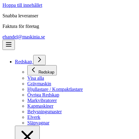
Hoppa till innehållet
Snabba leveranser
Faktura för företag
ehandel@maskinia.se
Redskap
Redskap
Visa alla
Grävmaskin
Hjullastare / Kompaktlastare
Övriga Redskap
Markvibratorer
Kapmaskiner
Belysningsmaster
Elverk
Släpvagnar