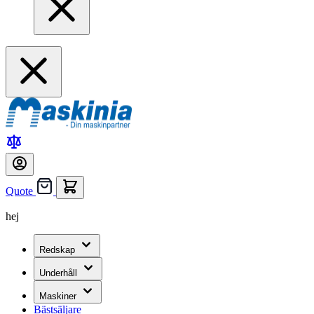
Quote
hej
Redskap
Underhåll
Maskiner
Bästsäljare