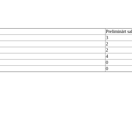
Preliminärt sa
3
2
2
4
0
0