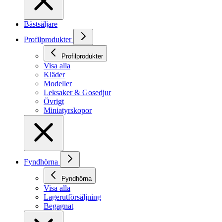
Bästsäljare
Profilprodukter
Profilprodukter
Visa alla
Kläder
Modeller
Leksaker & Gosedjur
Övrigt
Miniatyrskopor
Fyndhörna
Fyndhörna
Visa alla
Lagerutförsäljning
Begagnat