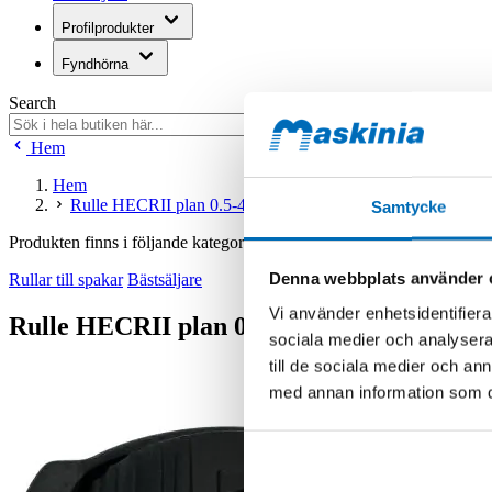
Profilprodukter
Fyndhörna
Search
Hem
Hem
Rulle HECRII plan 0.5-4.5V (166802)
Samtycke
Produkten finns i följande kategorier:
Denna webbplats använder 
Rullar till spakar
Bästsäljare
Vi använder enhetsidentifierar
Rulle HECRII plan 0.5-4.5V (166802)
sociala medier och analysera 
till de sociala medier och a
med annan information som du 