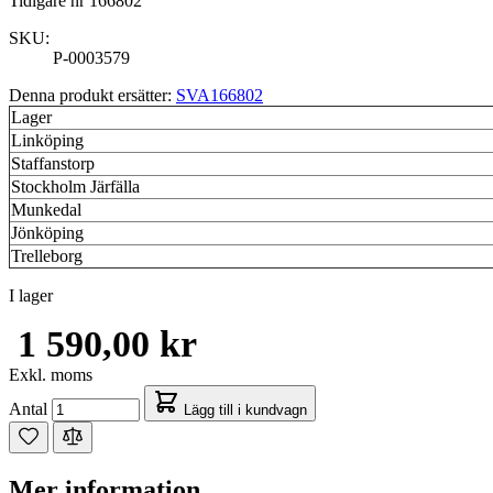
Tidigare nr 166802
SKU:
P-0003579
Denna produkt ersätter:
SVA166802
Lager
Linköping
Staffanstorp
Stockholm Järfälla
Munkedal
Jönköping
Trelleborg
I lager
1 590,00 kr
Exkl. moms
Antal
Lägg till i kundvagn
Mer information