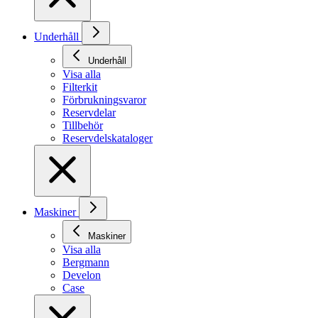
Underhåll
Underhåll
Visa alla
Filterkit
Förbrukningsvaror
Reservdelar
Tillbehör
Reservdelskataloger
Maskiner
Maskiner
Visa alla
Bergmann
Develon
Case