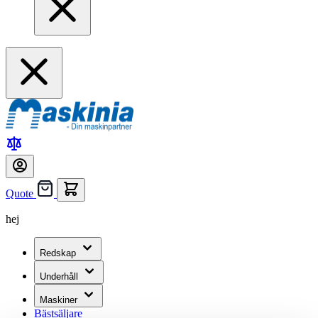
Quote
hej
Redskap
Underhåll
Maskiner
Bästsäljare