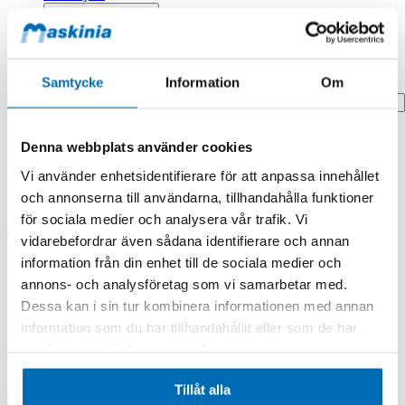
Profilprodukter
Fyndhörna
Samtycke
Information
Om
Search
Hem
Denna webbplats använder cookies
Hem
Carrier,disk
Vi använder enhetsidentifierare för att anpassa innehållet
och annonserna till användarna, tillhandahålla funktioner
Produkten finns i följande kategorier:
för sociala medier och analysera vår trafik. Vi
Doosan/Develon
vidarebefordrar även sådana identifierare och annan
information från din enhet till de sociala medier och
Carrier,disk
annons- och analysföretag som vi samarbetar med.
Dessa kan i sin tur kombinera informationen med annan
information som du har tillhandahållit eller som de har
samlat in när du har använt deras tjänster.
Tillåt alla