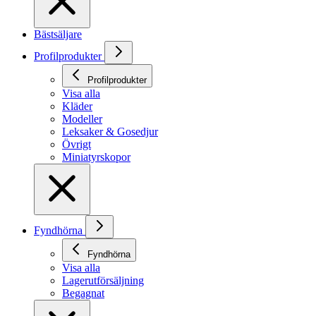
Bästsäljare
Profilprodukter
Profilprodukter
Visa alla
Kläder
Modeller
Leksaker & Gosedjur
Övrigt
Miniatyrskopor
Fyndhörna
Fyndhörna
Visa alla
Lagerutförsäljning
Begagnat