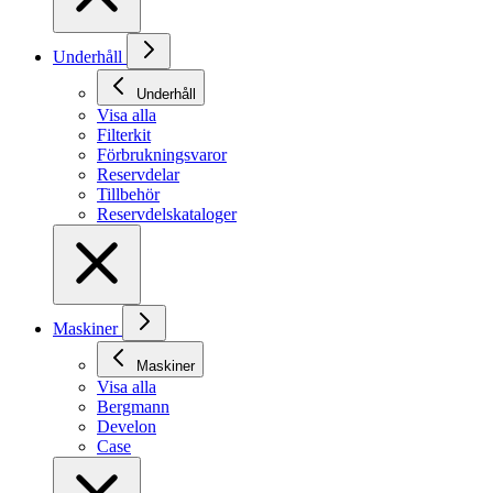
Underhåll
Underhåll
Visa alla
Filterkit
Förbrukningsvaror
Reservdelar
Tillbehör
Reservdelskataloger
Maskiner
Maskiner
Visa alla
Bergmann
Develon
Case