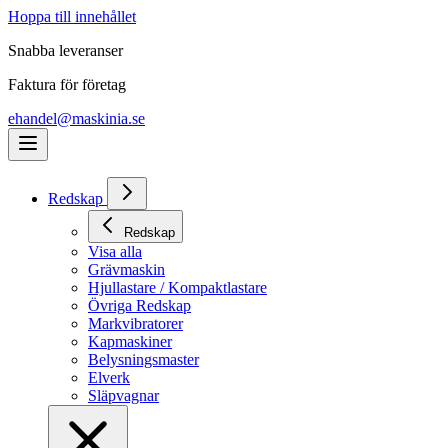
Hoppa till innehållet
Snabba leveranser
Faktura för företag
ehandel@maskinia.se
Redskap
Redskap
Visa alla
Grävmaskin
Hjullastare / Kompaktlastare
Övriga Redskap
Markvibratorer
Kapmaskiner
Belysningsmaster
Elverk
Släpvagnar