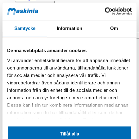
Profilprodukter
Fyndhörna
Samtycke
Information
Om
Search
Hem
Denna webbplats använder cookies
Hem
Sprocket
Vi använder enhetsidentifierare för att anpassa innehållet
och annonserna till användarna, tillhandahålla funktioner
Produkten finns i följande kategorier:
för sociala medier och analysera vår trafik. Vi
Doosan/Develon
vidarebefordrar även sådana identifierare och annan
information från din enhet till de sociala medier och
Sprocket
annons- och analysföretag som vi samarbetar med.
Dessa kan i sin tur kombinera informationen med annan
information som du har tillhandahållit eller som de har
samlat in när du har använt deras tjänster.
Tillåt alla