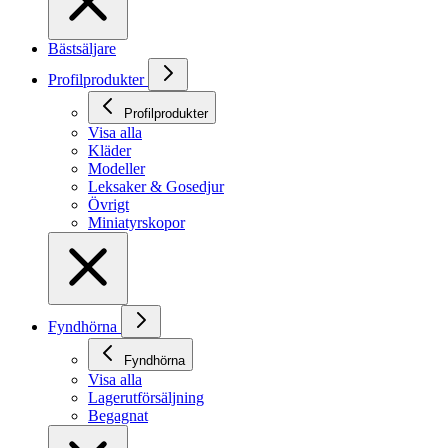
Bästsäljare
Profilprodukter
Profilprodukter
Visa alla
Kläder
Modeller
Leksaker & Gosedjur
Övrigt
Miniatyrskopor
Fyndhörna
Fyndhörna
Visa alla
Lagerutförsäljning
Begagnat