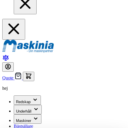
Quote
hej
Redskap
Underhåll
Maskiner
Bästsäljare