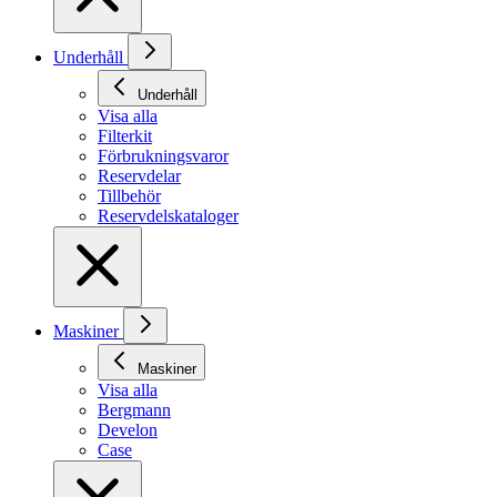
Underhåll
Underhåll
Visa alla
Filterkit
Förbrukningsvaror
Reservdelar
Tillbehör
Reservdelskataloger
Maskiner
Maskiner
Visa alla
Bergmann
Develon
Case