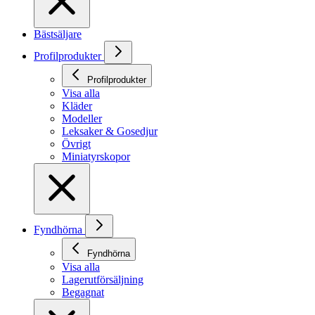
Bästsäljare
Profilprodukter
Profilprodukter
Visa alla
Kläder
Modeller
Leksaker & Gosedjur
Övrigt
Miniatyrskopor
Fyndhörna
Fyndhörna
Visa alla
Lagerutförsäljning
Begagnat