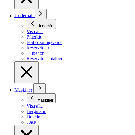
Underhåll
Underhåll
Visa alla
Filterkit
Förbrukningsvaror
Reservdelar
Tillbehör
Reservdelskataloger
Maskiner
Maskiner
Visa alla
Bergmann
Develon
Case