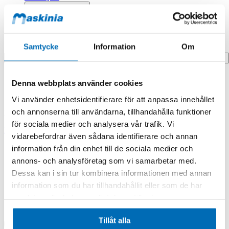
Profilprodukter
Fyndhörna
Samtycke
Information
Om
Search
Hem
Denna webbplats använder cookies
Hem
Cover,dozer Cylinder
Vi använder enhetsidentifierare för att anpassa innehållet
och annonserna till användarna, tillhandahålla funktioner
Produkten finns i följande kategorier:
för sociala medier och analysera vår trafik. Vi
Doosan/Develon
vidarebefordrar även sådana identifierare och annan
information från din enhet till de sociala medier och
Cover,dozer Cylinder
annons- och analysföretag som vi samarbetar med.
Dessa kan i sin tur kombinera informationen med annan
information som du har tillhandahållit eller som de har
samlat in när du har använt deras tjänster.
Tillåt alla