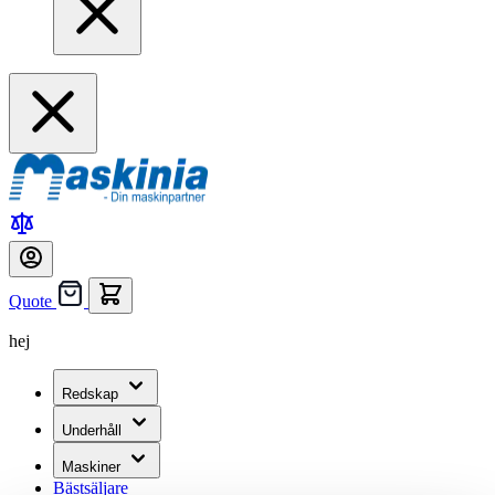
Quote
hej
Redskap
Underhåll
Maskiner
Bästsäljare