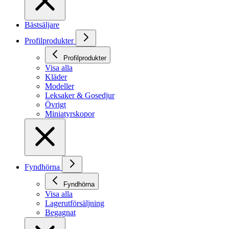
Bästsäljare
Profilprodukter
Profilprodukter
Visa alla
Kläder
Modeller
Leksaker & Gosedjur
Övrigt
Miniatyrskopor
Fyndhörna
Fyndhörna
Visa alla
Lagerutförsäljning
Begagnat