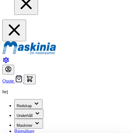
Quote
hej
Redskap
Underhåll
Maskiner
Bästsäljare