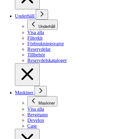
Underhåll
Underhåll
Visa alla
Filterkit
Förbrukningsvaror
Reservdelar
Tillbehör
Reservdelskataloger
Maskiner
Maskiner
Visa alla
Bergmann
Develon
Case