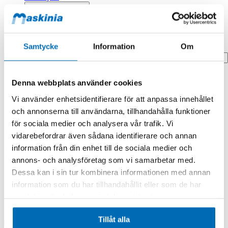
Profilprodukter
Fyndhörna
Samtycke
Information
Om
Search
Hem
Denna webbplats använder cookies
Hem
Hinge
Vi använder enhetsidentifierare för att anpassa innehållet
och annonserna till användarna, tillhandahålla funktioner
Produkten finns i följande kategorier:
för sociala medier och analysera vår trafik. Vi
Doosan/Develon
vidarebefordrar även sådana identifierare och annan
information från din enhet till de sociala medier och
Hinge
annons- och analysföretag som vi samarbetar med.
Dessa kan i sin tur kombinera informationen med annan
information som du har tillhandahållit eller som de har
samlat in när du har använt deras tjänster.
Tillåt alla